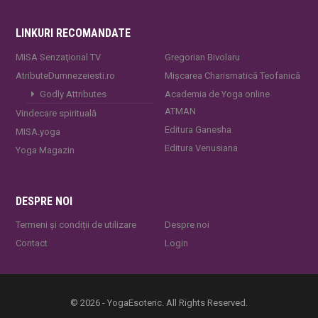
LINKURI RECOMANDATE
MISA Senzaţional TV
Gregorian Bivolaru
AtributeDumnezeiesti.ro
Mișcarea Charismatică Teofanică
Godly Attributes
Academia de Yoga online
ATMAN
Vindecare spirituală
Editura Ganesha
MISA.yoga
Editura Venusiana
Yoga Magazin
DESPRE NOI
Termeni și condiții de utilizare
Despre noi
Contact
Login
© 2026 - YogaEsoteric. All Rights Reserved.