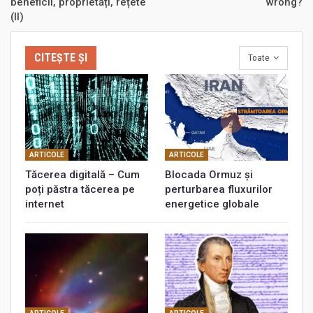
beneficii, proprietăți, rețete
wrong?
(II)
CITEȘTE ȘI
Toate
ARTICOLE
ARTICOLE
Tăcerea digitală – Cum
Blocada Ormuz și
poți păstra tăcerea pe
perturbarea fluxurilor
internet
energetice globale