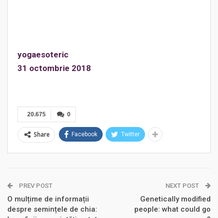
yogaesoteric
31 octombrie 2018
20.675
0
Share
Facebook
Twitter
PREV POST
NEXT POST
O mulțime de informații
Genetically modified
despre semințele de chia:
people: what could go