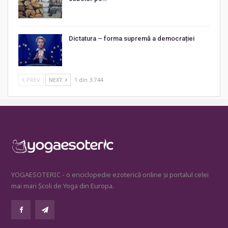
Dictatura – forma supremă a democrației
PREV
NEXT
1 din 3.744
YOGAESOTERIC - o enciclopedie ezoterică online și portalul celei
mai mari Școli de Yoga din Europa.