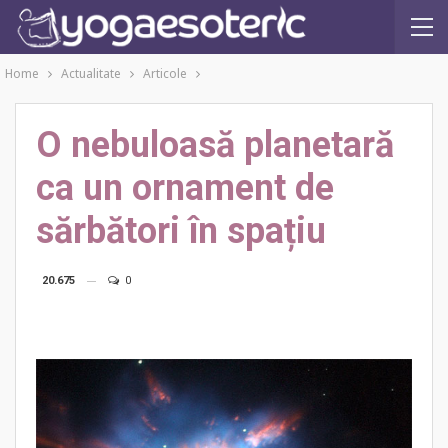
Home
Actualitate
Articole
O nebuloasă planetară
ca un ornament de
sărbători în spațiu
20.675
0