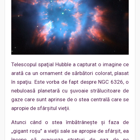
Telescopul spaţial Hubble a capturat o imagine ce
arată ca un ornament de sărbători colorat, plasat
în spaţiu. Este vorba de fapt despre NGC 6326, o
nebuloasă planetară cu şuvoaie strălucitoare de
gaze care sunt aprinse de o stea centrală care se
apropie de sfârşitul vieţii.
Atunci când o stea îmbătrâneşte şi faza de
„gigant roşu” a vieţii sale se apropie de sfârşit, ea
începe să evacueze straturi de gaz de pe