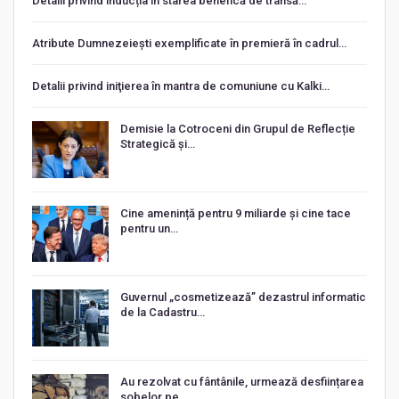
Detalii privind inducția în starea benefică de transă…
Atribute Dumnezeiești exemplificate în premieră în cadrul…
Detalii privind iniţierea în mantra de comuniune cu Kalki…
Demisie la Cotroceni din Grupul de Reflecție
Strategică și…
Cine amenință pentru 9 miliarde și cine tace
pentru un…
Guvernul „cosmetizează” dezastrul informatic
de la Cadastru…
Au rezolvat cu fântânile, urmează desființarea
sobelor pe…