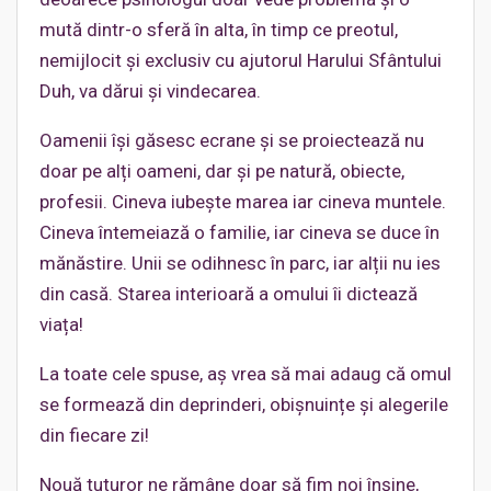
mută dintr-o sferă în alta, în timp ce preotul,
nemijlocit și exclusiv cu ajutorul Harului Sfântului
Duh, va dărui și vindecarea.
Oamenii își găsesc ecrane și se proiectează nu
doar pe alți oameni, dar și pe natură, obiecte,
profesii. Cineva iubește marea iar cineva muntele.
Cineva întemeiază o familie, iar cineva se duce în
mănăstire. Unii se odihnesc în parc, iar alții nu ies
din casă. Starea interioară a omului îi dictează
viața!
La toate cele spuse, aș vrea să mai adaug că omul
se formează din deprinderi, obișnuințe și alegerile
din fiecare zi!
Nouă tuturor ne rămâne doar să fim noi înșine,