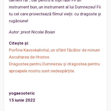
oameni răi
”, dar pentru a topi răul! Fii un
instrument bun, un instrument al lui Dumnezeu! Fii
tu cel care proiectează filmul vieții: cu dragoste și
rugăciune!
Autor: preot Nicolai Boian
Citește și:
Porfirie Kavsokalivitul, un sfânt făcător de minuni
Ascultarea de Hristos
Dragostea pentru Dumnezeu și dragostea pentru
aproapele nostru sunt nedespărțite
yogaesoteric
15
iunie
2022