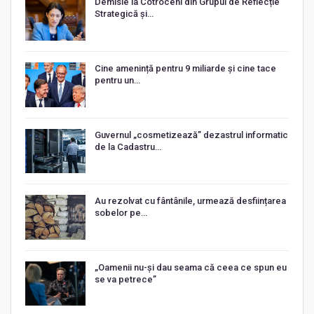
Demisie la Cotroceni din Grupul de Reflecție
Strategică și…
Cine amenință pentru 9 miliarde și cine tace
pentru un…
Guvernul „cosmetizează” dezastrul informatic
de la Cadastru…
Au rezolvat cu fântânile, urmează desființarea
sobelor pe…
„Oamenii nu-și dau seama că ceea ce spun eu
se va petrece”