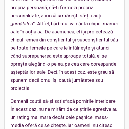
propria persoană, să-ți formezi propria
personalitate, apoi să urmărești să-ți cauți
,,
jumătatea
”. Altfel, bărbatul va căuta chipul mamei
sale în soția sa. De asemenea, el își proiectează
chipul femeii din conștientul și subconștientul său
pe toate femeile pe care le întâlnește și atunci
când suprapunerea este aproape totală, el se
oprește alegând-o pe ea, pe cea care corespunde
așteptărilor sale. Deci, în acest caz, este greu să
spunem dacă omul își caută jumătatea sau
proiecția!
Oamenii caută să-și satisfacă pornirile interioare.
În acest caz, nu ne mirăm de ce știrile agresive au
un rating mai mare decât cele pașnice: mass-
media oferă ce se citește, iar oamenii nu citesc