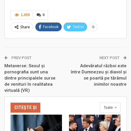
1.459
0
Share
Facebook
Twitter
PREV POST
NEXT POST
Metaverse: Sexul și
Adevăratul război este
pornografia sunt una
între Dumnezeu și diavol și
dintre principalele surse
se poartă pe tărâmul
de venituri în realitatea
inimilor noastre
virtuală (VR)
CITEȘTE ȘI
Toate