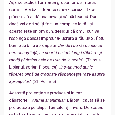
Așa se explică formarea grupurilor de interes
comun. Vei bârfi doar cu cineva căruia îi face
plăcere să audă așa ceva și să bârfească. Dar
dacă vei dori să îți faci un complice la rău și
acesta este un om bun, desigur că omul bun va
respinge delicat împreuna-lucrare a răului! Sufletul
bun face bine aproapelui
.
,,
Iar de i se răspunde cu
nerecunoștință, se poartă cu îndelungă răbdare și
rabdă pătimind cele ce-i vin de la acela
”. (Talasie
Libianul, scrieri filocalice) ,,
Într-un mod tainic,
tăcerea plină de dragoste răspândește raze asupra
aproapelui.
”
(Sf. Porfirie)
Această proiecție se produce și în cazul
căsătoriei. ,,
Anima și animus.
” Bărbații caută să se
proiecteze pe chipul femeilor și invers. De aceea,
este foarte important ca mai întâi să-ți cunoști