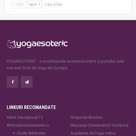
PREV
NEXT
1 din 3.744
YOGAESOTERIC - o enciclopedie ezoterică online și portalul celei
mai mari Școli de Yoga din Europa.
LINKURI RECOMANDATE
MISA Senzaţional TV
Gregorian Bivolaru
AtributeDumnezeiesti.ro
Mișcarea Charismatică Teofanică
Godly Attributes
Academia de Yoga online