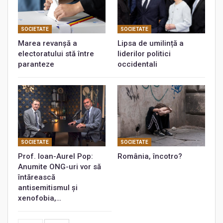
SOCIETATE
SOCIETATE
Marea revanșă a
Lipsa de umilință a
electoratului stă între
liderilor politici
paranteze
occidentali
SOCIETATE
SOCIETATE
Prof. Ioan-Aurel Pop:
România, încotro?
Anumite ONG-uri vor să
întărească
antisemitismul și
xenofobia,…