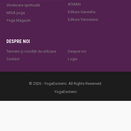
ATMAN
Vindecare spirituală
Editura Ganesha
MISA.yoga
Editura Venusiana
Yoga Magazin
DESPRE NOI
Termeni și condiții de utilizare
Despre noi
Contact
Login
© 2026 - YogaEsoteric. All Rights Reserved.
YogaEsoteric