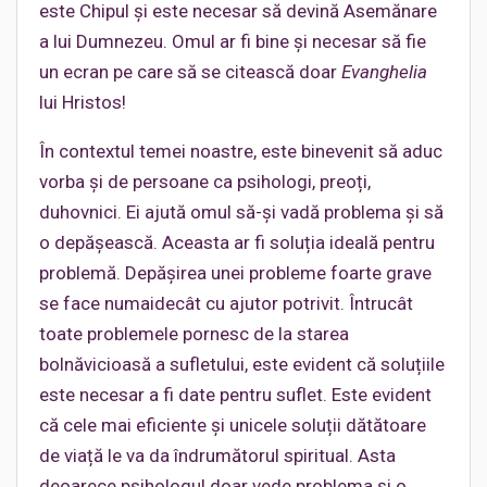
este Chipul și este necesar să devină Asemănare
a lui Dumnezeu. Omul ar fi bine și necesar să fie
un ecran pe care să se citească doar
Evanghelia
lui Hristos!
În contextul temei noastre, este binevenit să aduc
vorba și de persoane ca psihologi, preoți,
duhovnici. Ei ajută omul să-și vadă problema și să
o depășească. Aceasta ar fi soluția ideală pentru
problemă. Depășirea unei probleme foarte grave
se face numaidecât cu ajutor potrivit. Întrucât
toate problemele pornesc de la starea
bolnăvicioasă a sufletului, este evident că soluțiile
este necesar a fi date pentru suflet. Este evident
că cele mai eficiente și unicele soluții dătătoare
de viață le va da îndrumătorul spiritual. Asta
deoarece psihologul doar vede problema și o