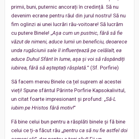
primii, buni, puternic ancorați în credință. Să nu
devenim ecrane pentru răul din jurul nostru! Să nu
fim oglinzi ai unei lucrări rău-voitoare! Să lucrăm
cu putere Binele! ,,
Așa cum un pustnic, fără să fie
văzut de nimeni, aduce lumii un beneficiu, deoarece
unda rugăciunii sale îl influențează pe celălalt, ea
aduce Duhul Sfânt în lume, așa și voi să răspândiți
iubirea, fără să așteptați răsplată.
”
(Sf. Porfirie)
Să facem mereu Binele ca țel suprem al acestei
vieți! Spune sfântul Părinte Porfirie Kapsokalivitul,
un citat foarte impresionant și profund: „
Să-L
iubim pe Hristos fără motiv!
”
Fă bine celui bun pentru a răsplăti binele și fă bine
celui ce ți-a făcut rău „
pentru ca să nu fie astfel doi