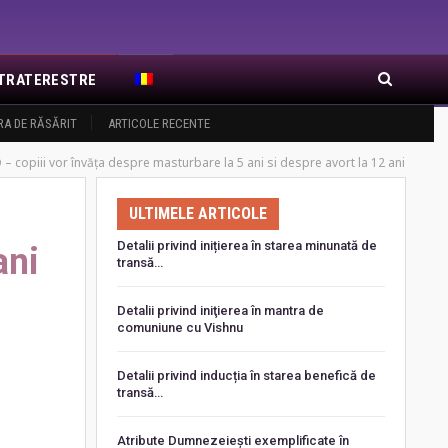
EXTRATERESTRE
RA DE RĂSĂRIT
ARTICOLE RECENTE
copiii vor învăța despre masturbare la 5 ani si despre avort la 12 ani
ULTIMELE ARTICOLE
Detalii privind inițierea în starea minunată de
ani
transă…
Detalii privind iniţierea în mantra de
comuniune cu Vishnu
Detalii privind inducția în starea benefică de
transă…
Atribute Dumnezeiești exemplificate în