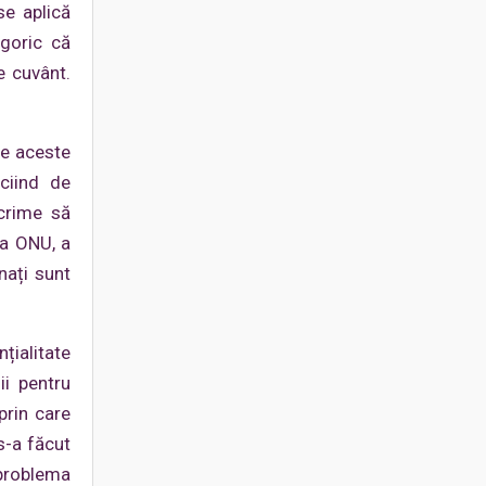
se aplică
egoric că
e cuvânt.
le aceste
iciind de
 crime să
la ONU, a
nați sunt
țialitate
ii pentru
prin care
s-a făcut
 problema