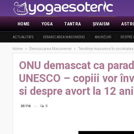
HOME
YOGA
TANTRA
ŞIVAISM
ASTR
ACTUALITATE
DEMASCAREA MASONERIEI
ANUNŢURI
DESPRE 
Home
Demascarea Masoneriei
Tendinţe masonice în societate
ONU demascat ca paradi
UNESCO – copiii vor înv
si despre avort la 12 ani
20.116
0