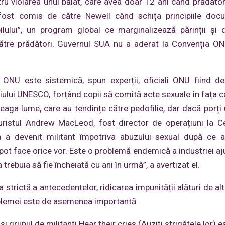
tru violarea unui băiat, care avea doar 12 ani când prădătoru
fost comis de către Newell când schița principiile docu
ilului”, un program global ce marginalizează părinții și d
e către prădători. Guvernul SUA nu a aderat la Convenția O
i ONU este sistemică, spun experții, oficiali ONU fiind de
iului UNESCO, forțând copii să comită acte sexuale în fața 
treaga lume, care au tendințe către pedofilie, dar dacă porți 
juristul Andrew MacLeod, fost director de operațiuni la C
a devenit militant împotriva abuzului sexual după ce a 
pot face orice vor. Este o problemă endemică a industriei aj
trebuia să fie încheiată cu ani în urmă”, a avertizat el.
 strictă a antecedentelor, ridicarea impunității alături de al
oblemei este de asemenea importantă.
 grupul de militanți Hear their cries (Auziți strigătele lor) 