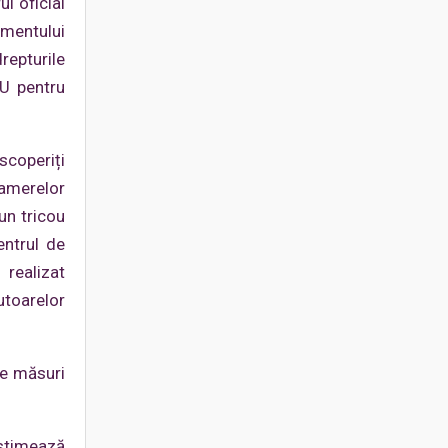
l oficial
mentului
repturile
NU pentru
scoperiți
camerelor
un tricou
entrul de
realizat
utoarelor
te măsuri
estimează