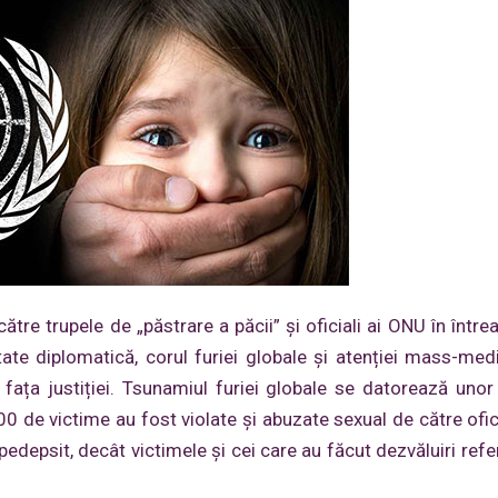
ătre trupele de „păstrare a păcii” și oficiali ai ONU în între
tate diplomatică, corul furiei globale și atenției mass-med
fața justiției. Tsunamiul furiei globale se datorează unor
 de victime au fost violate și abuzate sexual de către ofic
edepsit, decât victimele și cei care au făcut dezvăluiri refer