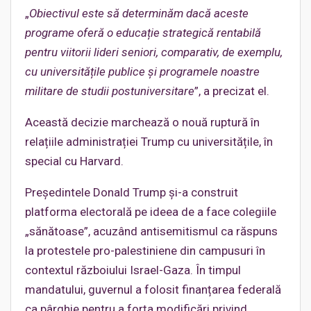
„
Obiectivul este să determinăm dacă aceste
programe oferă o educație strategică rentabilă
pentru viitorii lideri seniori, comparativ, de exemplu,
cu universitățile publice și programele noastre
militare de studii postuniversitare
”, a precizat el.
Această decizie marchează o nouă ruptură în
relațiile administrației Trump cu universitățile, în
special cu Harvard.
Președintele Donald Trump și-a construit
platforma electorală pe ideea de a face colegiile
„sănătoase”, acuzând antisemitismul ca răspuns
la protestele pro-palestiniene din campusuri în
contextul războiului Israel-Gaza. În timpul
mandatului, guvernul a folosit finanțarea federală
ca pârghie pentru a forța modificări privind