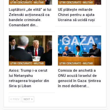
ŞTIRI CENZURATE - MILITAR
ŞTIRI CENZURATE - MILITAR
Luptătorii „de elită” ai lui
UE plătește miliarde
Zelenski acționează ca
Chinei pentru a ajuta
bandele criminale.
Ucraina să ucidă ruși
Comandant din…
ŞTIRI CENZURATE - MILITAR
ŞTIRI CENZURATE - MILITAR
Axios: Trump i-a cerut
Comisia de anchetă a
lui Netanyahu
ONU acuză Israelul de
retragerea trupelor din
genocid în Gaza: țintirea
Siria și Liban
în mod deliberat…
PREV
NEXT