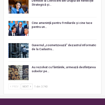
Demisie la Cotroceni din Grupul de Reflecție
Strategică și…
Cine amenință pentru 9 miliarde și cine tace
pentru un…
Guvernul „cosmetizează” dezastrul informatic
de la Cadastru…
Au rezolvat cu fântânile, urmează desființarea
sobelor pe…
PREV
NEXT
1 din 3.743