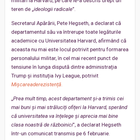
militari la Harvard, pe care le-a descris drept un
teren de „
ideologii radicale
”.
Secretarul Apărării, Pete Hegseth, a declarat că
departamentul său va întrerupe toate legăturile
academice cu Universitatea Harvard, afirmând că
aceasta nu mai este locul potrivit pentru formarea
personalului militar, în cel mai recent punct de
tensiune în lunga dispută dintre administrația
Trump și instituția Ivy League, potrivit
Mișcareaderezistență
.
„
Prea mult timp, acest departament și-a trimis cei
mai buni și mai străluciți ofițeri la Harvard, sperând
că universitatea va înțelege și aprecia mai bine
clasa noastră de războinici
”, a declarat Hegseth
într-un comunicat transmis pe 6 februarie.