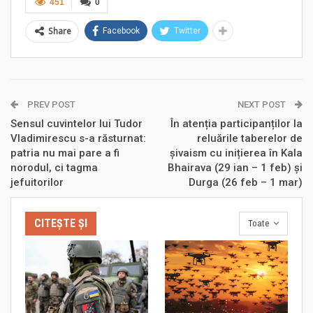
451
0
Share
Facebook
Twitter
PREV POST
NEXT POST
Sensul cuvintelor lui Tudor
În atenția participanților la
Vladimirescu s-a răsturnat:
reluările taberelor de
patria nu mai pare a fi
șivaism cu inițierea în Kala
norodul, ci tagma
Bhairava (29 ian – 1 feb) și
jefuitorilor
Durga (26 feb – 1 mar)
CITEȘTE ȘI
Toate