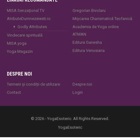
MISA Senzaţional TV
Gregorian Bivolaru
AtributeDumnezeiesti.ro
Mișcarea Charismatică Teofanică
Godly Attributes
Academia de Yoga online
ATMAN
Vindecare spirituală
Editura Ganesha
MISA.yoga
Editura Venusiana
Yoga Magazin
DESPRE NOI
Termeni și condiții de utilizare
Despre noi
Contact
Login
© 2026 - YogaEsoteric. All Rights Reserved.
YogaEsoteric