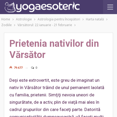
Home
Astrologie
Astrologia pentru începători
Harta natală
Zodiile
Vărsătorul: 22 ianuarie - 21 februarie
Prietenia nativilor din
Vărsător
79.677
0
Deşi este extrovertit, este greu de imaginat un
nativ în Vărsător trăind de unul pemanent laolată
cu familia, prietenii. Simţiţi nevoia uneori de
singurătate, de a activ, plin de viaţă mai ales în
cadrul grupurilor din care faceţi parte. Datorită
comunicativităţii dumneavoastră, vă faceţi mulţi