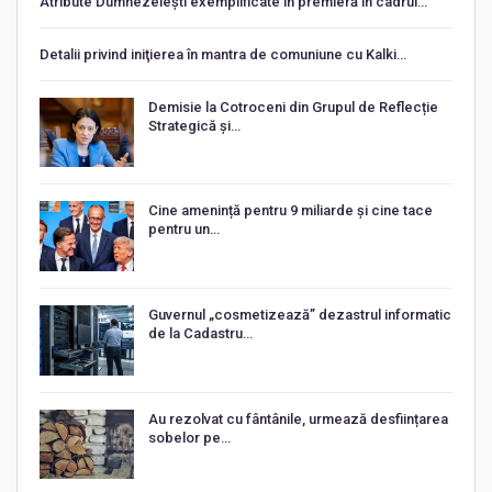
Atribute Dumnezeiești exemplificate în premieră în cadrul…
Detalii privind iniţierea în mantra de comuniune cu Kalki…
Demisie la Cotroceni din Grupul de Reflecție
Strategică și…
Cine amenință pentru 9 miliarde și cine tace
pentru un…
Guvernul „cosmetizează” dezastrul informatic
de la Cadastru…
Au rezolvat cu fântânile, urmează desființarea
sobelor pe…