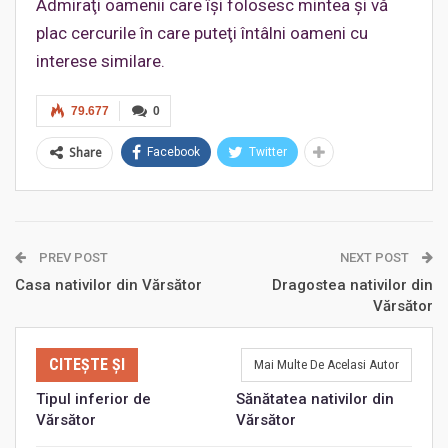
Admiraţi oamenii care îşi folosesc mintea şi vă
plac cercurile în care puteţi întâlni oameni cu
interese similare.
79.677
0
Share
Facebook
Twitter
PREV POST
NEXT POST
Casa nativilor din Vărsător
Dragostea nativilor din
Vărsător
CITEȘTE ȘI
Mai Multe De Acelasi Autor
Tipul inferior de
Sănătatea nativilor din
Vărsător
Vărsător