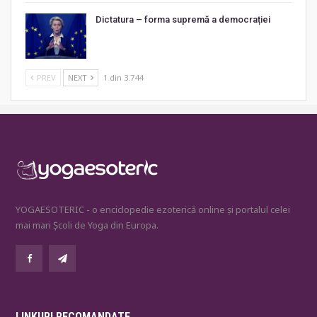
Dictatura – forma supremă a democrației
PREV
NEXT
1 din 3.744
YOGAESOTERIC - o enciclopedie ezoterică online și portalul celei
mai mari Școli de Yoga din Europa.
LINKURI RECOMANDATE