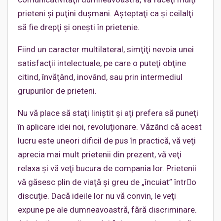
prieteni şi puţini duşmani. Aşteptaţi ca şi ceilalţi
să fie drepţi şi oneşti în prietenie.
Fiind un caracter multilateral, simţiţi nevoia unei
satisfacţii intelectuale, pe care o puteţi obţine
citind, învăţând, inovând, sau prin intermediul
grupurilor de prieteni.
Nu vă place să staţi liniştit şi aţi prefera să puneţi
în aplicare idei noi, revoluţionare. Văzând că acest
lucru este uneori dificil de pus în practică, vă veţi
aprecia mai mult prietenii din prezent, vă veţi
relaxa şi vă veţi bucura de compania lor. Prietenii
vă găsesc plin de viaţă şi greu de „încuiat” într﷓o
discuţie. Dacă ideile lor nu vă convin, le veţi
expune pe ale dumneavoastră, fără discriminare.