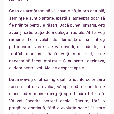
Ceea ce urmăresc să vă spun e că, la ora actuală,
semințele sunt plantate, există și așteaptă doar să
fie hrănite pentru a răsări. Dacă puneți umărul, veți
avea și satisfacția de a culege fructele. Altfel veți
rămâne la nivelul de lamentare și întreg
patriotismul vostru se va dovedi, din păcate, un
fonfăit disonant. Dacă vreți mai mult, este
necesar să faceți mai mult. Și nu pentru altcineva,
ci doar pentru voi. Aici se despart apele.
Dacă n-aveți chef să îngroșați rândurile celor care
fac efortul de a evolua, vă spun cât se poate de
sincer că mai bine mergeți spre tabăra tefelistă.
Vă veți încadra perfect acolo. Oricum, fără o
pregătire continuă, fără o evoluție solidă în care