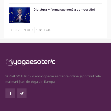
Dictatura – forma supremă a democrației
PREV
NEXT
1 din 3.744
YOGAESOTERIC - o enciclopedie ezoterică online și portalul celei
mai mari Școli de Yoga din Europa.