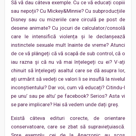
Să vă dau câteva exemple. Cu ce vă educați copiii
sau nepoții? Cu Mickey&Minnie? Cu subproducțiile
Disney sau cu mizeriile care circulă pe post de
desene animate? Cu jocuri de calculator/consolă
care le intensifică violența și le declanșează
instinctele sexuale mult înainte de vreme? Atunci
de ce vă plângeți că vă scapă de sub control, că o
iau razna și că nu vă mai înțelegeți cu ei? V-ați
chinuit să înțelegeți asaltul care se dă asupra lor,
ați urmărit să vedeți ce valori li se insuflă la nivelul
inconștientului? Dar voi, cum vă educați? Citindu-l
pe unu’ sau pe altu’ pe facebook? Serios? Asta vi
se pare implicare? Hai să vedem unde dați greș.
Există câteva edituri corecte, de orientare
conservatoare, care se zbat să supraviețuiască.
Spre exemplu, cei de la Anacronic au scos