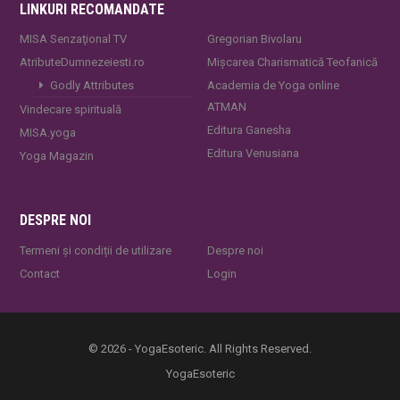
LINKURI RECOMANDATE
MISA Senzaţional TV
Gregorian Bivolaru
AtributeDumnezeiesti.ro
Mișcarea Charismatică Teofanică
Godly Attributes
Academia de Yoga online
ATMAN
Vindecare spirituală
Editura Ganesha
MISA.yoga
Editura Venusiana
Yoga Magazin
DESPRE NOI
Termeni și condiții de utilizare
Despre noi
Contact
Login
© 2026 - YogaEsoteric. All Rights Reserved.
YogaEsoteric