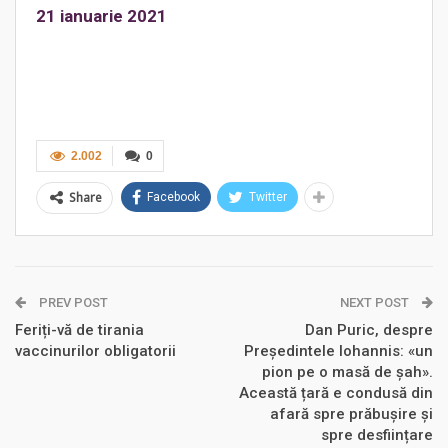
21 ianuarie 2021
2.002
0
Share
Facebook
Twitter
PREV POST
NEXT POST
Feriți-vă de tirania
Dan Puric, despre
vaccinurilor obligatorii
Președintele Iohannis: «un
pion pe o masă de șah».
Această țară e condusă din
afară spre prăbușire și
spre desființare