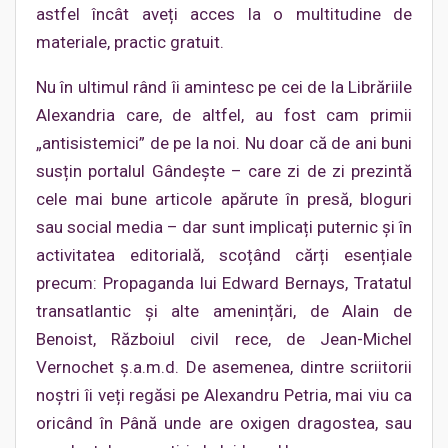
astfel încât aveți acces la o multitudine de
materiale, practic gratuit.
Nu în ultimul rând îi amintesc pe cei de la Librăriile
Alexandria care, de altfel, au fost cam primii
„antisistemici” de pe la noi. Nu doar că de ani buni
susțin portalul Gândește – care zi de zi prezintă
cele mai bune articole apărute în presă, bloguri
sau social media – dar sunt implicați puternic și în
activitatea editorială, scoțând cărți esențiale
precum: Propaganda lui Edward Bernays, Tratatul
transatlantic și alte amenințări, de Alain de
Benoist, Războiul civil rece, de Jean-Michel
Vernochet ş.a.m.d. De asemenea, dintre scriitorii
noștri îi veți regăsi pe Alexandru Petria, mai viu ca
oricând în Până unde are oxigen dragostea, sau