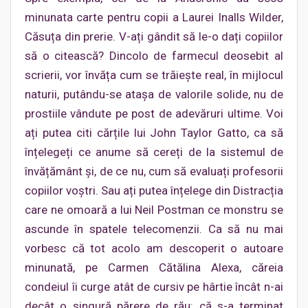
minunata carte pentru copii a Laurei Inalls Wilder,
Căsuța din prerie. V-ați gândit să le-o dați copiilor
să o citească? Dincolo de farmecul deosebit al
scrierii, vor învăța cum se trăiește real, în mijlocul
naturii, putându-se atașa de valorile solide, nu de
prostiile vândute pe post de adevăruri ultime. Voi
ați putea citi cărțile lui John Taylor Gatto, ca să
înțelegeți ce anume să cereți de la sistemul de
învățământ și, de ce nu, cum să evaluați profesorii
copiilor voștri. Sau ați putea înțelege din Distracția
care ne omoară a lui Neil Postman ce monstru se
ascunde în spatele telecomenzii. Ca să nu mai
vorbesc că tot acolo am descoperit o autoare
minunată, pe Carmen Cătălina Alexa, căreia
condeiul îi curge atât de cursiv pe hârtie încât n-ai
decât o singură părere de rău: că s-a terminat