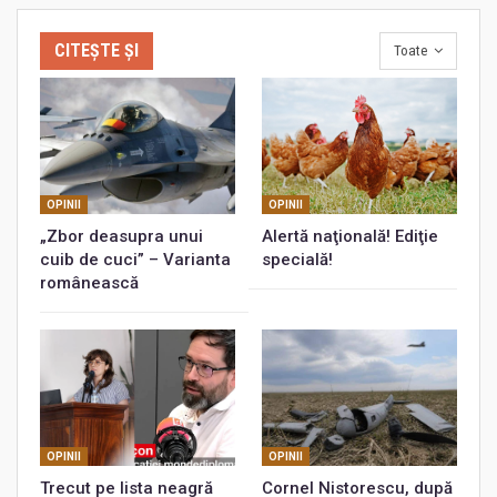
CITEȘTE ȘI
Toate
OPINII
OPINII
„Zbor deasupra unui
Alertă naţională! Ediţie
cuib de cuci” – Varianta
specială!
românească
OPINII
OPINII
Trecut pe lista neagră
Cornel Nistorescu, după