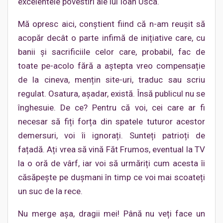
excelentele povestiri ale lui Ioan Usca.
Mă opresc aici, conștient fiind că n-am reușit să
acopăr decât o parte infimă de inițiative care, cu
banii și sacrificiile celor care, probabil, fac de
toate pe-acolo fără a aștepta vreo compensație
de la cineva, mențin site-uri, traduc sau scriu
regulat. Osatura, așadar, există. Însă publicul nu se
înghesuie. De ce? Pentru că voi, cei care ar fi
necesar să fiți forța din spatele tuturor acestor
demersuri, voi îi ignorați. Sunteți patrioți de
fațadă. Ați vrea să vină Făt Frumos, eventual la TV
la o oră de vârf, iar voi să urmăriți cum acesta îi
căsăpește pe dușmani în timp ce voi mai scoateți
un suc de la rece.
Nu merge așa, dragii mei! Până nu veți face un