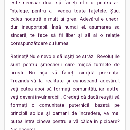
este necesar doar să faceți efortul pentru a-l
înțelege, pentru a-i vedea toate fațetele. Știu,
calea noastră e mult ai grea. Adevărul e uneori
dur, insuportabil. Însă numai el, asumarea sa
sinceră, te face să fii liber și să ai o relație
corespunzătoare cu lumea.
Rețineți! Nu e nevoie să ieșiți pe străzi. Revoluțiile
sunt pentru șmecherii care mișcă turmele de
proști. Nu așa vă faceți simțită prezența.
Trezindu-vă la realitate și cunoscând adevărul,
veți putea apoi să formați comunități, iar astfel
veți deveni invulnerabili. Credeți că dacă reușiți să
formați o comunitate puternică, bazată pe
principii solide și oameni de încredere, va mai
putea intra cineva pentru a vă călca în picioare?
Nicidecum!