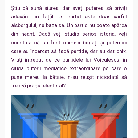
Știu că sună aiurea, dar aveți puterea să priviți
adevărul în față! Un partid este doar vârful
aisbergului, nu baza sa. Un partid nu poate apărea
din neant. Dacă veți studia serios istoria, veți
constata că au fost oameni bogați și puternici
care au încercat să facă partide, dar au dat chix.
V-ați întrebat de ce partidele lui Voiculescu, în
ciuda puterii mediatice extraordinare pe care o
pune mereu la bătaie, n-au reușit niciodată să
treacă pragul electoral?