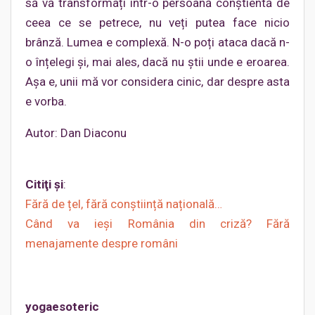
să vă transformați într-o persoană conștientă de
ceea ce se petrece, nu veți putea face nicio
brânză. Lumea e complexă. N-o poți ataca dacă n-
o înțelegi și, mai ales, dacă nu știi unde e eroarea.
Așa e, unii mă vor considera cinic, dar despre asta
e vorba.
Autor: Dan Diaconu
Citiţi şi
:
Fără de țel, fără conștiință națională…
Când va ieşi România din criză? Fără
menajamente despre români
yogaesoteric