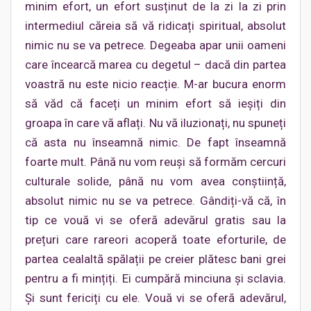
minim efort, un efort susținut de la zi la zi prin
intermediul căreia să vă ridicați spiritual, absolut
nimic nu se va petrece. Degeaba apar unii oameni
care încearcă marea cu degetul – dacă din partea
voastră nu este nicio reacție. M-ar bucura enorm
să văd că faceți un minim efort să ieșiți din
groapa în care vă aflați. Nu vă iluzionați, nu spuneți
că asta nu înseamnă nimic. De fapt înseamnă
foarte mult. Până nu vom reuși să formăm cercuri
culturale solide, până nu vom avea conștiință,
absolut nimic nu se va petrece. Gândiți-vă că, în
tip ce vouă vi se oferă adevărul gratis sau la
prețuri care rareori acoperă toate eforturile, de
partea cealaltă spălații pe creier plătesc bani grei
pentru a fi mințiți. Ei cumpără minciuna și sclavia.
Și sunt fericiți cu ele. Vouă vi se oferă adevărul,