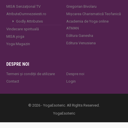
MISA Senzaţional TV
Gregorian Bivolaru
AtributeDumnezeiesti.ro
Mișcarea Charismatică Teofanică
Godly Attributes
Academia de Yoga online
ATMAN
Vindecare spirituală
Editura Ganesha
MISA.yoga
Editura Venusiana
Yoga Magazin
DESPRE NOI
Termeni și condiții de utilizare
Despre noi
Contact
Login
© 2026 - YogaEsoteric. All Rights Reserved.
YogaEsoteric