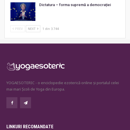
Dictatura – forma supremă a democrației
PREV
NEXT
1 din 3.744
YOGAESOTERIC - o enciclopedie ezoterică online și portalul celei
mai mari Școli de Yoga din Europa.
LINKURI RECOMANDATE