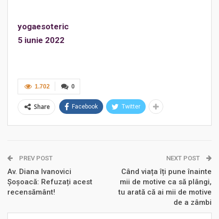
yogaesoteric
5 iunie 2022
1.702
0
Share
Facebook
Twitter
PREV POST
NEXT POST
Av. Diana Ivanovici
Când viața îți pune înainte
Șoșoacă: Refuzați acest
mii de motive ca să plângi,
recensământ!
tu arată că ai mii de motive
de a zâmbi