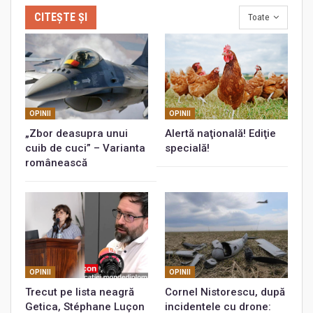
CITEȘTE ȘI
Toate
OPINII
OPINII
„Zbor deasupra unui
Alertă naţională! Ediţie
cuib de cuci” – Varianta
specială!
românească
OPINII
OPINII
Trecut pe lista neagră
Cornel Nistorescu, după
Getica, Stéphane Luçon
incidentele cu drone: