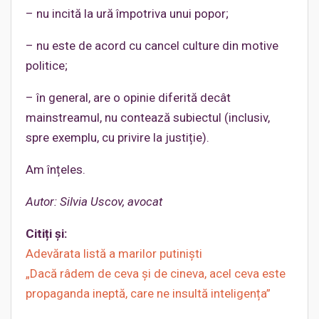
– nu incită la ură împotriva unui popor;
– nu este de acord cu cancel culture din motive
politice;
– în general, are o opinie diferită decât
mainstreamul, nu contează subiectul (inclusiv,
spre exemplu, cu privire la justiție).
Am înțeles.
Autor: Silvia Uscov, avocat
Citiți și:
Adevărata listă a marilor putiniști
„Dacă râdem de ceva și de cineva, acel ceva este
propaganda ineptă, care ne insultă inteligența”