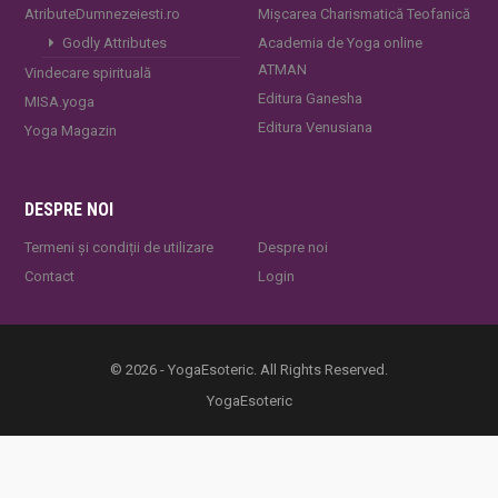
AtributeDumnezeiesti.ro
Mișcarea Charismatică Teofanică
Godly Attributes
Academia de Yoga online
ATMAN
Vindecare spirituală
Editura Ganesha
MISA.yoga
Editura Venusiana
Yoga Magazin
DESPRE NOI
Termeni și condiții de utilizare
Despre noi
Contact
Login
© 2026 - YogaEsoteric. All Rights Reserved.
YogaEsoteric