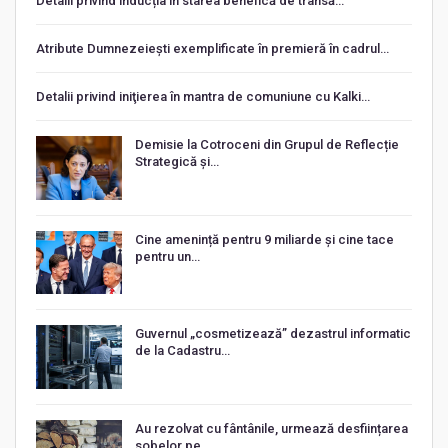
Detalii privind inducția în starea benefică de transă…
Atribute Dumnezeiești exemplificate în premieră în cadrul…
Detalii privind iniţierea în mantra de comuniune cu Kalki…
Demisie la Cotroceni din Grupul de Reflecție
Strategică și…
Cine amenință pentru 9 miliarde și cine tace
pentru un…
Guvernul „cosmetizează” dezastrul informatic
de la Cadastru…
Au rezolvat cu fântânile, urmează desființarea
sobelor pe…