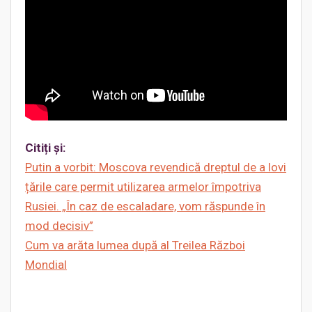
Citiți și:
Putin a vorbit: Moscova revendică dreptul de a lovi
țările care permit utilizarea armelor împotriva
Rusiei. „În caz de escaladare, vom răspunde în
mod decisiv”
Cum va arăta lumea după al Treilea Război
Mondial