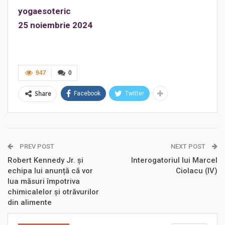
yogaesoteric
25 noiembrie 2024
947
0
Share
Facebook
Twitter
PREV POST
NEXT POST
Robert Kennedy Jr. și
Interogatoriul lui Marcel
echipa lui anunță că vor
Ciolacu (IV)
lua măsuri împotriva
chimicalelor și otrăvurilor
din alimente