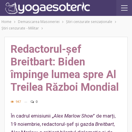
Home
Demascarea Masoneriei
Ştiri cenzurate senzaţionale
Ştiri cenzurate - Militar
Redactorul-șef
Breitbart: Biden
împinge lumea spre Al
Treilea Război Mondial
947
0
În cadrul emisiunii „
Alex Marlow Show
” de marți,
19 noiembrie, redactorul-șef și gazda
Breitbart
,