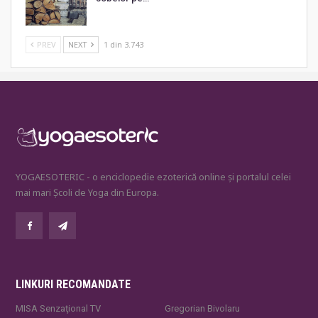
PREV
NEXT
1 din 3.743
YOGAESOTERIC - o enciclopedie ezoterică online și portalul celei
mai mari Școli de Yoga din Europa.
LINKURI RECOMANDATE
MISA Senzaţional TV
Gregorian Bivolaru