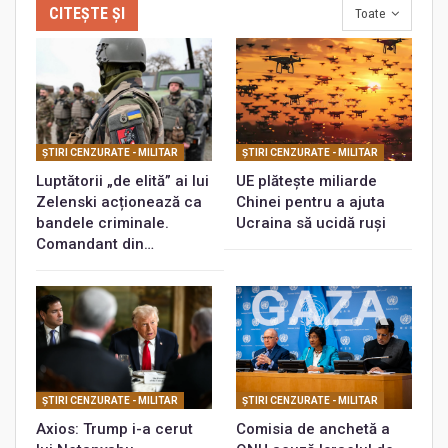
CITEȘTE ȘI
Toate
ŞTIRI CENZURATE - MILITAR
ŞTIRI CENZURATE - MILITAR
Luptătorii „de elită” ai lui
UE plătește miliarde
Zelenski acționează ca
Chinei pentru a ajuta
bandele criminale.
Ucraina să ucidă ruși
Comandant din…
ŞTIRI CENZURATE - MILITAR
ŞTIRI CENZURATE - MILITAR
Axios: Trump i-a cerut
Comisia de anchetă a