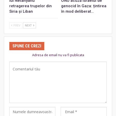
lui Netanyahu
ONU acuză Israelul de
retragerea trupelor din
genocid în Gaza: țintirea
Siria și Liban
în mod deliberat…
PREV
NEXT
SPUNE CE CREZI
Adresa de email nu va fi publicata