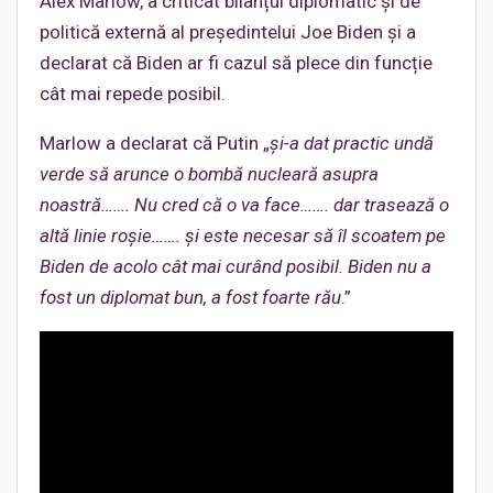
Alex Marlow, a criticat bilanțul diplomatic și de
politică externă al președintelui Joe Biden și a
declarat că Biden ar fi cazul să plece din funcție
cât mai repede posibil.
Marlow a declarat că Putin „
și-a dat practic undă
verde să arunce o bombă nucleară asupra
noastră…
….
Nu cred că o va face…
….
dar trasează o
altă linie roșie…
….
și
este
necesar
să îl scoatem pe
Biden de acolo cât mai curând posibil. Biden nu a
fost un diplomat bun, a fost foarte rău
.”