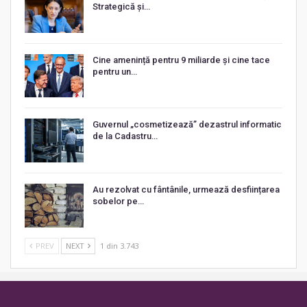
Strategică și…
Cine amenință pentru 9 miliarde și cine tace
pentru un…
Guvernul „cosmetizează” dezastrul informatic
de la Cadastru…
Au rezolvat cu fântânile, urmează desființarea
sobelor pe…
PREV
NEXT
1 din 3.743