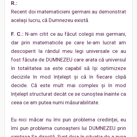
R.:
Recent doi matematicieni germani au demonstrat
acelaşi lucru, că Dumnezeu există.
F. C.:
N-am citit ce au făcut colegii mei germani,
dar prin matematicile pe care le-am lucrat am
descoperit la rândul meu legi universale ce au
fost făcute de DUMNEZEU care arata că universul
în totalitatea sa este capabil să îşi optimizeze
deciziile în mod înțelept şi că în fiecare clipă
decide. Că este mult mai complex și în mod
înțelept structurat decât ce se cunoştea înainte ca
ceea ce am putea numi măsurabilitate.
Eu nici măcar nu îmi pun problema credinţei, eu
îmi pun problema cunoaşterii lui DUMNEZEU prin
simțirea Sa directă. Sunt deja în situaţia de a avea