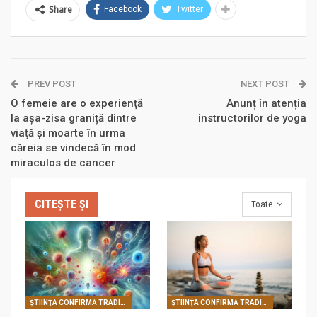
Share
Facebook
Twitter
PREV POST
NEXT POST
O femeie are o experienţă
Anunț în atenția
la așa-zisa graniță dintre
instructorilor de yoga
viaţă şi moarte în urma
căreia se vindecă în mod
miraculos de cancer
CITEȘTE ȘI
Toate
ŞTIINŢA CONFIRMĂ TRADIŢIILE SPIRITUALE
ŞTIINŢA CONFIRMĂ TRADIŢIILE SPIRITUALE