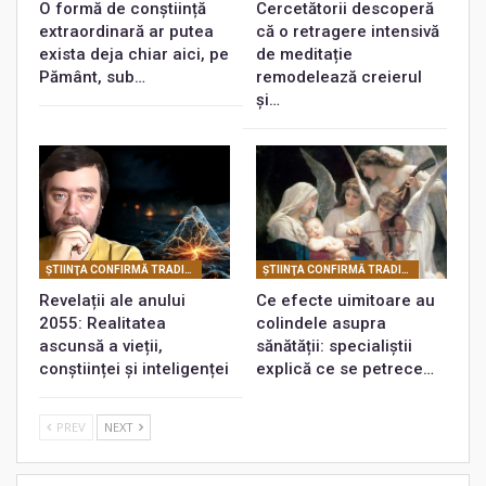
O formă de conștiință
Cercetătorii descoperă
extraordinară ar putea
că o retragere intensivă
exista deja chiar aici, pe
de meditație
Pământ, sub…
remodelează creierul
și…
ŞTIINŢA CONFIRMĂ TRADIŢIILE SPIRITUALE
ŞTIINŢA CONFIRMĂ TRADIŢIILE SPIRITUALE
Revelații ale anului
Ce efecte uimitoare au
2055: Realitatea
colindele asupra
ascunsă a vieții,
sănătății: specialiștii
conștiinței și inteligenței
explică ce se petrece…
PREV
NEXT