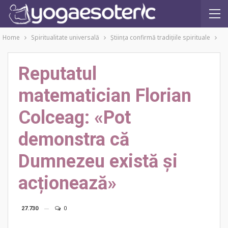
Home
Spiritualitate universală
Ştiinţa confirmă tradiţiile spirituale
Reputatul
matematician Florian
Colceag: «Pot
demonstra că
Dumnezeu există și
acționează»
27.730
0