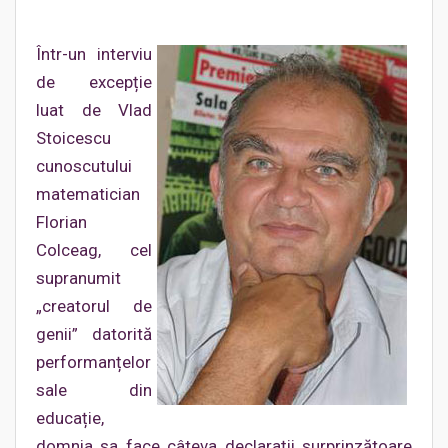
Într-un interviu
de excepție
luat de Vlad
Stoicescu
cunoscutului
matematician
Florian
Colceag, cel
supranumit
„creatorul de
genii” datorită
performanțelor
sale din
educație,
domnia sa face câteva declarații surprinzătoare