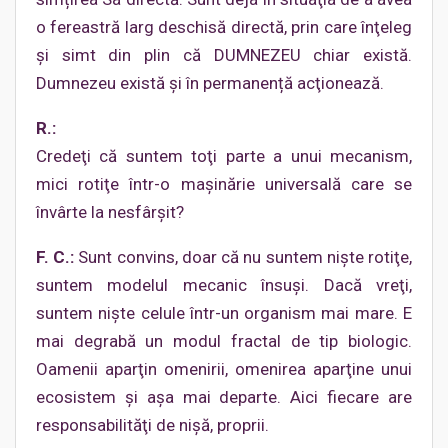
o fereastră larg deschisă directă, prin care înţeleg
și simt din plin că DUMNEZEU chiar există.
Dumnezeu există şi în permanență acţionează.
R.:
Credeţi că suntem toţi parte a unui mecanism,
mici rotiţe într-o maşinărie universală care se
învârte la nesfârşit?
F. C.:
Sunt convins, doar că nu suntem nişte rotiţe,
suntem modelul mecanic însuşi. Dacă vreţi,
suntem nişte celule într-un organism mai mare. E
mai degrabă un modul fractal de tip biologic.
Oamenii aparţin omenirii, omenirea aparţine unui
ecosistem şi aşa mai departe. Aici fiecare are
responsabilităţi de nişă, proprii.