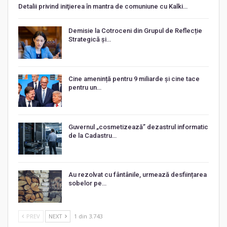
Detalii privind iniţierea în mantra de comuniune cu Kalki…
Demisie la Cotroceni din Grupul de Reflecție
Strategică și…
Cine amenință pentru 9 miliarde și cine tace
pentru un…
Guvernul „cosmetizează” dezastrul informatic
de la Cadastru…
Au rezolvat cu fântânile, urmează desființarea
sobelor pe…
PREV
NEXT
1 din 3.743