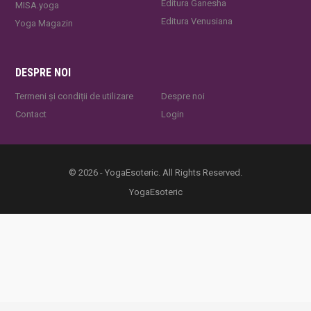
Editura Ganesha
MISA.yoga
Editura Venusiana
Yoga Magazin
DESPRE NOI
Termeni și condiții de utilizare
Despre noi
Contact
Login
© 2026 - YogaEsoteric. All Rights Reserved.
YogaEsoteric