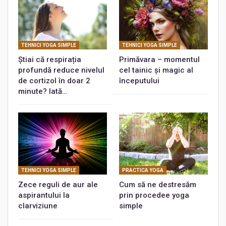
TEHNICI YOGA SIMPLE
TEHNICI YOGA SIMPLE
Știai că respirația
Primăvara – momentul
profundă reduce nivelul
cel tainic şi magic al
de cortizol în doar 2
începutului
minute? Iată…
TEHNICI YOGA SIMPLE
PRACTICA YOGA
Zece reguli de aur ale
Cum să ne destresăm
aspirantului la
prin procedee yoga
clarviziune
simple