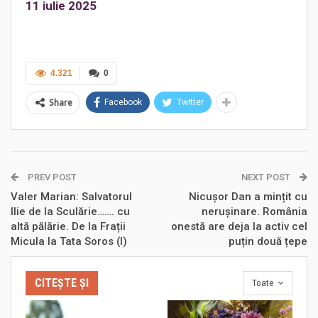
11 iulie 2025
4.321
0
Share
Facebook
Twitter
PREV POST
NEXT POST
Valer Marian: Salvatorul
Nicușor Dan a mințit cu
Ilie de la Sculărie……. cu
nerușinare. România
altă pălărie. De la Frații
onestă are deja la activ cel
Micula la Tata Soros (I)
puțin două țepe
CITEȘTE ȘI
Toate