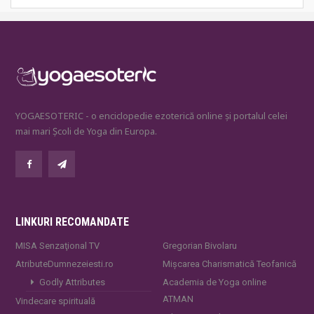
YOGAESOTERIC - o enciclopedie ezoterică online și portalul celei
mai mari Școli de Yoga din Europa.
LINKURI RECOMANDATE
MISA Senzaţional TV
Gregorian Bivolaru
AtributeDumnezeiesti.ro
Mișcarea Charismatică Teofanică
Godly Attributes
Academia de Yoga online
ATMAN
Vindecare spirituală