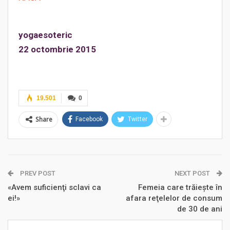
yogaesoteric
22 octombrie 2015
19.501
0
Share
Facebook
Twitter
PREV POST
NEXT POST
«Avem suficienţi sclavi ca
Femeia care trăieşte în
ei!»
afara reţelelor de consum
de 30 de ani