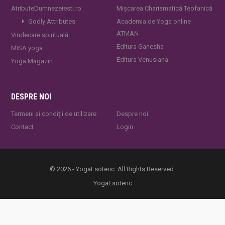
AtributeDumnezeiesti.ro
Mișcarea Charismatică Teofanică
Godly Attributes
Academia de Yoga online
ATMAN
Vindecare spirituală
Editura Ganesha
MISA.yoga
Editura Venusiana
Yoga Magazin
DESPRE NOI
Termeni și condiții de utilizare
Despre noi
Contact
Login
© 2026 - YogaEsoteric. All Rights Reserved.
YogaEsoteric