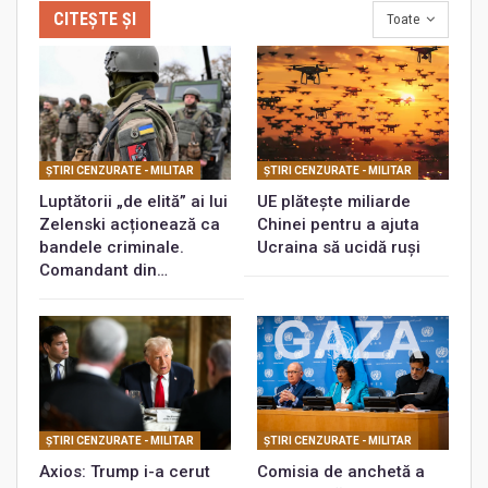
CITEȘTE ȘI
Toate
ŞTIRI CENZURATE - MILITAR
ŞTIRI CENZURATE - MILITAR
Luptătorii „de elită” ai lui
UE plătește miliarde
Zelenski acționează ca
Chinei pentru a ajuta
bandele criminale.
Ucraina să ucidă ruși
Comandant din…
ŞTIRI CENZURATE - MILITAR
ŞTIRI CENZURATE - MILITAR
Axios: Trump i-a cerut
Comisia de anchetă a