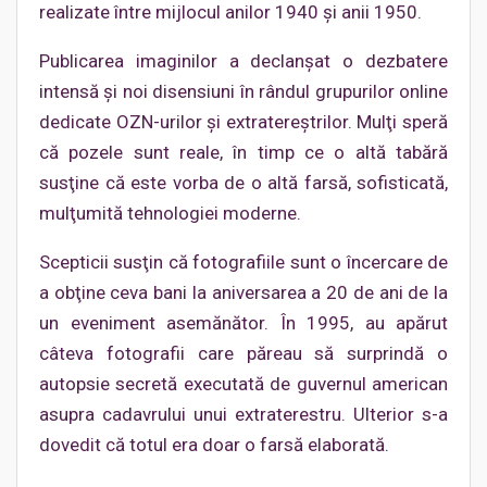
realizate între mijlocul anilor 1940 şi anii 1950.
Publicarea imaginilor a declanşat o dezbatere
intensă şi noi disensiuni în rândul grupurilor online
dedicate OZN-urilor şi extratereştrilor. Mulţi speră
că pozele sunt reale, în timp ce o altă tabără
susţine că este vorba de o altă farsă, sofisticată,
mulţumită tehnologiei moderne.
Scepticii susţin că fotografiile sunt o încercare de
a obţine ceva bani la aniversarea a 20 de ani de la
un eveniment asemănător. În 1995, au apărut
câteva fotografii care păreau să surprindă o
autopsie secretă executată de guvernul american
asupra cadavrului unui extraterestru. Ulterior s-a
dovedit că totul era doar o farsă elaborată.