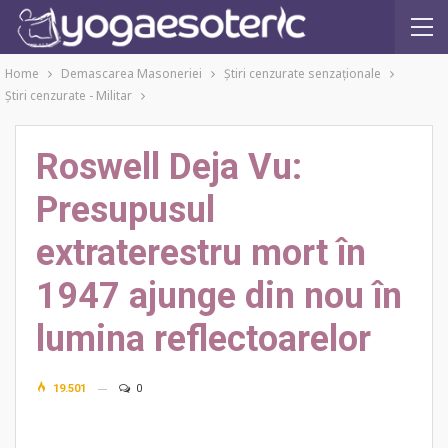
Home
Demascarea Masoneriei
Ştiri cenzurate senzaţionale
Ştiri cenzurate - Militar
Roswell Deja Vu:
Presupusul
extraterestru mort în
1947 ajunge din nou în
lumina reflectoarelor
19.501
0