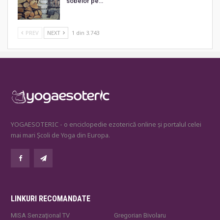
sobelor pe…
PREV
NEXT
1 din 3.743
YOGAESOTERIC - o enciclopedie ezoterică online și portalul celei
mai mari Școli de Yoga din Europa.
LINKURI RECOMANDATE
MISA Senzaţional TV
Gregorian Bivolaru