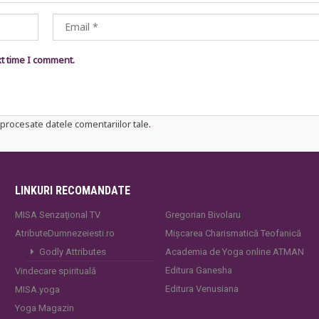
xt time I comment.
procesate datele comentariilor tale
.
LINKURI RECOMANDATE
MISA Senzaţional TV
Gregorian Bivolaru
AtributeDumnezeiesti.ro
Mișcarea Charismatică Teofanică
Godly Attributes
Academia de Yoga online ATMAN
Editura Ganesha
Vindecare spirituală
Editura Venusiana
MISA.yoga
Yoga Magazin