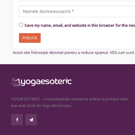
Save my name, email, and website in this browser for the ne
Acest site folosește Akismet pentru a reduce spamul.
Află cum sunt 
YOGAESOTERIC - o enciclopedie ezoterică online și portalul celei
mai mari Școli de Yoga din Europa.