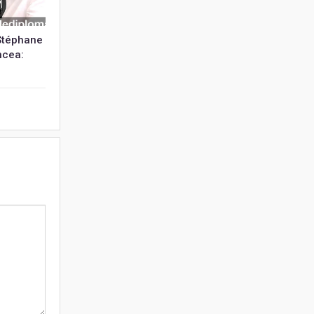
 Stéphane
ncea: