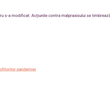
mbru s-a modificat. Acțiunile contra malpraxisului se timbreaz
ofitorilor
pandemiei