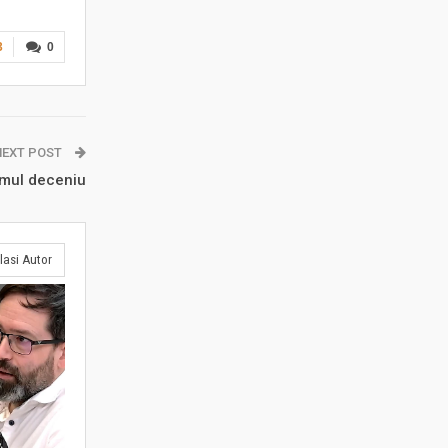
3
0
NEXT POST
imul deceniu
lasi Autor