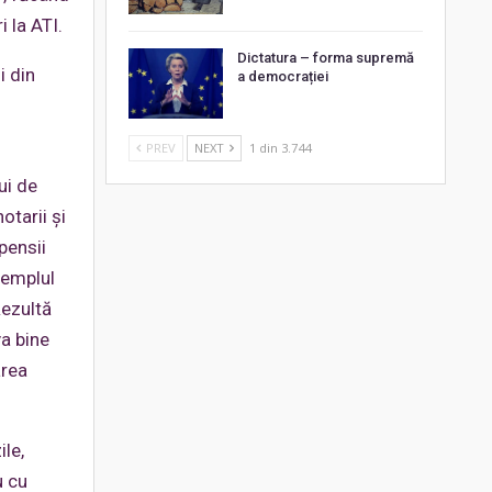
i la ATI.
Dictatura – forma supremă
i din
a democrației
PREV
NEXT
1 din 3.744
ui de
otarii și
pensii
xemplul
Rezultă
va bine
area
ile,
u cu