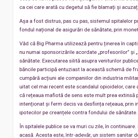
ca cei care arată cu degetul să fie blamați și acuzați
Așa a fost distrus, pas cu pas, sistemul spitalelor pub
fondul național de asigurări de sănătate, prin mone
Văd că Big Pharma utilizează pentru ținerea în captiv
nu numai sponsorizările acordate „profesorilor” și „m
sănătate. Executarea silită asupra veniturilor publice
băncile participă entuziast la această schemă de frau
cumpără acțiuni ale companiilor din industria milit
uitat cel mai recent este scandalul opioidelor, care
că rețeaua mafiotă de sens este mult prea extinsă pe
intenționat și ferm decis va desființa rețeaua, prin in
ipotecilor pe creanțele contra fondului de sănătate.
În spitalele publice se va muri cu zile, în continuare. 
acasă. Acesta este, într-adevăr, un sistem sanitar d