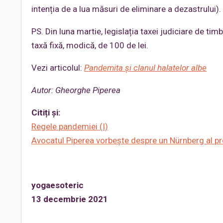
intenția de a lua măsuri de eliminare a dezastrului).
PS. Din luna martie, legislația taxei judiciare de ti
taxă fixă, modică, de 100 de lei.
Vezi articolul:
Pandemita
și
clanul
halatelor
albe
Autor
: Gheorghe
Piperea
Citiți
și
:
Regele
pandemiei
(I)
Avocatul
Piperea
vorbește
despre
un
Nürnberg
al
pr
yogaesoteric
13
decembrie
2021