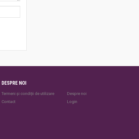
DESPRE NOI
Termeni și condiții de utilizare
Despre noi
Contact
Login