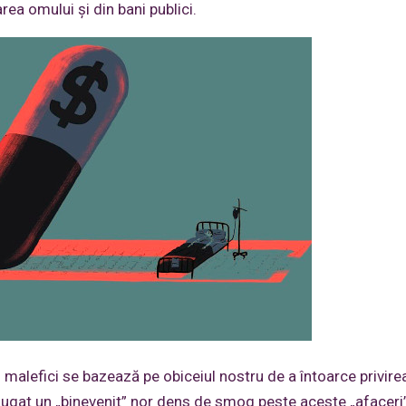
rea omului și din bani publici.
 malefici se bazează pe obiceiul nostru de a întoarce privire
ugat un „binevenit” nor dens de smog peste aceste „afaceri