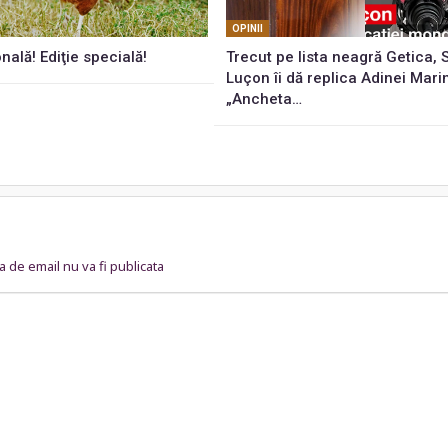
OPINII
onală! Ediţie specială!
Trecut pe lista neagră Getica,
Luçon îi dă replica Adinei Mari
„Ancheta…
 de email nu va fi publicata