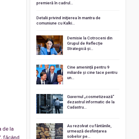
premieră în cadrul…
Detalii privind iniţierea în mantra de
comuniune cu Kalki…
Demisie la Cotroceni din
Grupul de Reflecție
Strategică și…
Cine amenință pentru 9
miliarde și cine tace pentru
un…
Guvernul „cosmetizează”
dezastrul informatic de la
Cadastru…
Au rezolvat cu fântânile,
a de la
urmează desființarea
sobelor pe…
”, făcând