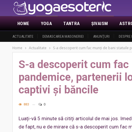
HOME
YOGA
TANTRA
ŞIVAISM
ASTR
ACTUALITATE
DEMASCAREA MASONERIEI
ANUNŢURI
DESPRE 
Home
Actualitate
S-a descoperit cum fac munți de bani statuile pa
S-a descoperit cum fac 
pandemice, partenerii lo
captivi și băncile
883
0
Luați-vă 5 minute să citiți articolul de mai jos. Ime
de fapt, nu e de mirare că s-a descoperit cum fac mu