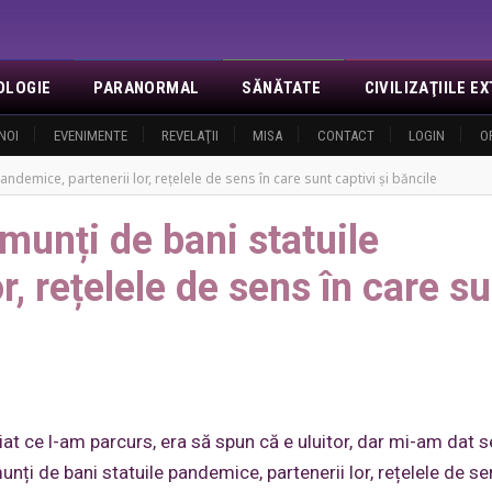
OLOGIE
PARANORMAL
SĂNĂTATE
CIVILIZAŢIILE 
NOI
EVENIMENTE
REVELAŢII
MISA
CONTACT
LOGIN
O
ndemice, partenerii lor, rețelele de sens în care sunt captivi și băncile
munți de bani statuile
r, rețelele de sens în care s
diat ce l-am parcurs, era să spun că e uluitor, dar mi-am dat 
nți de bani statuile pandemice, partenerii lor, rețelele de se