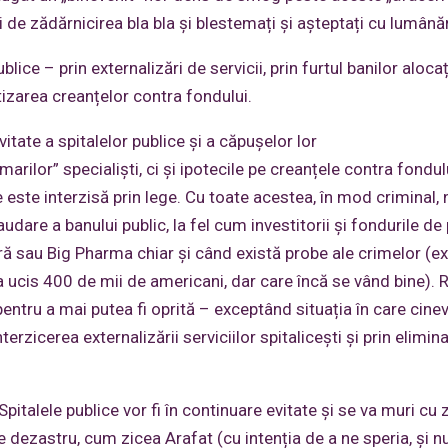
 de zădărnicirea bla bla și blestemați și așteptați cu lumânăr
lice – prin externalizări de servicii, prin furtul banilor alocaț
tizarea creanțelor contra fondului.
itate a spitalelor publice și a căpușelor lor
arilor” specialiști, ci și ipotecile pe creanțele contra fondul
 este interzisă prin lege. Cu toate acestea, în mod criminal, n
dare a banului public, la fel cum investitorii și fondurile de 
ară sau Big Pharma chiar și când există probe ale crimelor (e
 a ucis 400 de mii de americani, dar care încă se vând bine). 
ntru a mai putea fi oprită – exceptând situația în care cine
terzicerea externalizării serviciilor spitalicești și prin elimin
Spitalele publice vor fi în continuare evitate și se va muri cu z
e dezastru, cum zicea Arafat (cu intenția de a ne speria, și n