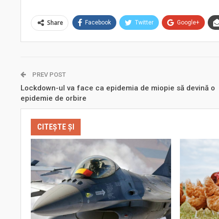
Share
Facebook
Twitter
Google+
PREV POST
Lockdown-ul va face ca epidemia de miopie să devină o
epidemie de orbire
CITEȘTE ȘI