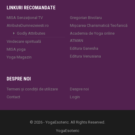
LINKURI RECOMANDATE
MISA Senzaţional TV
Gregorian Bivolaru
AtributeDumnezeiesti.ro
Mișcarea Charismatică Teofanică
Godly Attributes
Academia de Yoga online
ATMAN
Vindecare spirituală
Editura Ganesha
MISA.yoga
Editura Venusiana
Yoga Magazin
DESPRE NOI
Termeni și condiții de utilizare
Despre noi
Contact
Login
© 2026 - YogaEsoteric. All Rights Reserved.
YogaEsoteric