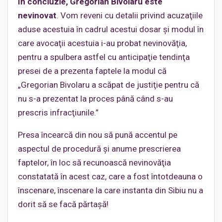
În concluzie, Gregorian Bivolaru este
nevinovat
. Vom reveni cu detalii privind acuzaţiile
aduse acestuia în cadrul acestui dosar şi modul în
care avocaţii acestuia i-au probat nevinovăţia,
pentru a spulbera astfel cu anticipaţie tendinţa
presei de a prezenta faptele la modul că
„Gregorian Bivolaru a scăpat de justiţie pentru că
nu s-a prezentat la proces până când s-au
prescris infracţiunile.”
Presa încearcă din nou să pună accentul pe
aspectul de procedură şi anume prescrierea
faptelor, în loc să recunoască nevinovăţia
constatată în acest caz, care a fost întotdeauna o
înscenare, înscenare la care instanta din Sibiu nu a
dorit să se facă părtaşă!