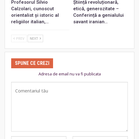
Profesorul Silvio
Știință revoluționară,
Calzolari, cunoscut
etică, generozitate –
orientalist și istoric al
Conferință a genialului
religiilor italian,…
savant iranian…
PREV
NEXT
SPUNE CE CREZI
Adresa de email nu va fi publicata