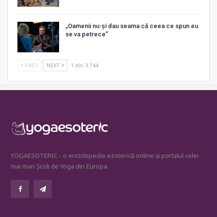
„Oamenii nu-și dau seama că ceea ce spun eu
se va petrece”
PREV
NEXT
1 din 3.744
YOGAESOTERIC - o enciclopedie ezoterică online și portalul celei
mai mari Școli de Yoga din Europa.