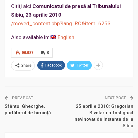
Citiţi aici
Comunicatul de presă al Tribunalului
Sibiu, 23 aprilie 2010
/moved_content.php?lang=RO&item=6253
Also available in:
English
96.987
0
Share
Facebook
Twitter
PREV POST
NEXT POST
Sfântul Gheorghe,
25 aprilie 2010: Gregorian
purtătorul de biruinţă
Bivolaru a fost gasit
nevinovat de instanta de la
Sibiu