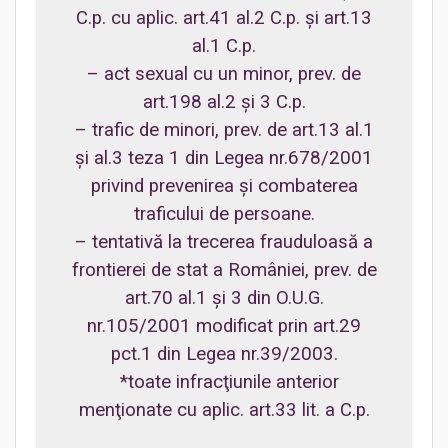
C.p. cu aplic. art.41 al.2 C.p. şi art.13
al.1 C.p.
– act sexual cu un minor, prev. de
art.198 al.2 şi 3 C.p.
– trafic de minori, prev. de art.13 al.1
şi al.3 teza 1 din Legea nr.678/2001
privind prevenirea şi combaterea
traficului de persoane.
– tentativă la trecerea frauduloasă a
frontierei de stat a României, prev. de
art.70 al.1 şi 3 din O.U.G.
nr.105/2001 modificat prin art.29
pct.1 din Legea nr.39/2003.
*toate infracţiunile anterior
menţionate cu aplic. art.33 lit. a C.p.