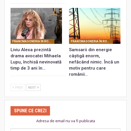
FRANCMASONERIA ÎN ROMÂNIA
FRANCMASONERIA ÎN ROMÂNIA
Liviu Alexa prezintă
Samsarii din energie
drama avocatei Mihaela
câștigă enorm,
Lupu, închisă nevinovată
nefăcând nimic. Încă un
timp de 3 ani în…
motiv pentru care
românii…
PREV
NEXT
SPUNE CE CREZI
Adresa de email nu va fi publicata