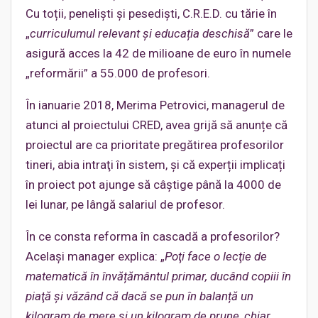
Cu toții, peneliști și pesediști, C.R.E.D. cu tărie în
„
curriculumul relevant și educația deschisă
” care le
asigură acces la 42 de milioane de euro în numele
„reformării” a 55.000 de profesori.
În ianuarie 2018, Merima Petrovici, managerul de
atunci al proiectului CRED, avea grijă să anunțe că
proiectul are ca prioritate pregătirea profesorilor
tineri, abia intraţi în sistem, și că experții implicați
în proiect pot ajunge să câștige până la 4000 de
lei lunar, pe lângă salariul de profesor.
În ce consta reforma în cascadă a profesorilor?
Același manager explica: „
Poţi face o lecţie de
matematică în învățământul primar, ducând copiii în
piaţă şi văzând că dacă se pun în balanță un
kilogram de mere şi un kilogram de prune, chiar