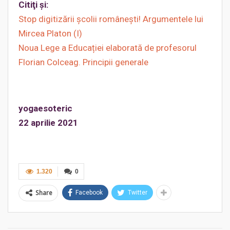
Citiţi şi:
Stop digitizării școlii românești! Argumentele lui
Mircea Platon (I)
Noua Lege a Educației elaborată de profesorul
Florian Colceag. Principii generale
yogaesoteric
22 aprilie 2021
1.320
0
Share
Facebook
Twitter