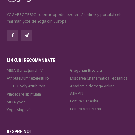
YOGAESOTERIC - o enciclopedie ezoterică online și portalul celei
mai mari Școli de Yoga din Europa.
LINKURI RECOMANDATE
MISA Senzaţional TV
Gregorian Bivolaru
AtributeDumnezeiesti.ro
Mișcarea Charismatică Teofanică
Godly Attributes
Academia de Yoga online
ATMAN
Vindecare spirituală
Editura Ganesha
MISA.yoga
Editura Venusiana
Yoga Magazin
DESPRE NOI