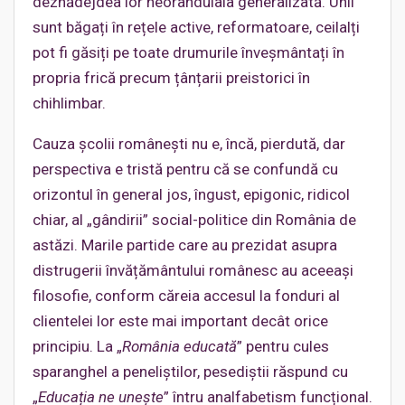
deznădejdea lor neorânduiala generalizată. Unii
sunt băgați în rețele active, reformatoare, ceilalți
pot fi găsiți pe toate drumurile înveșmântați în
propria frică precum țânțarii preistorici în
chihlimbar.
Cauza școlii românești nu e, încă, pierdută, dar
perspectiva e tristă pentru că se confundă cu
orizontul în general jos, îngust, epigonic, ridicol
chiar, al „gândirii” social-politice din România de
astăzi. Marile partide care au prezidat asupra
distrugerii învățământului românesc au aceeași
filosofie, conform căreia accesul la fonduri al
clientelei lor este mai important decât orice
principiu. La „
România educată
” pentru cules
sparanghel a peneliștilor, pesediștii răspund cu
„
Educația ne unește
” întru analfabetism funcțional.