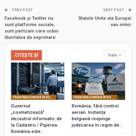
PREV POST
NEXT POST
Facebook și Twitter nu
Statele Unite ale Europei
sunt platforme sociale,
sau nimic
sunt partizani care urăsc
libertatea de exprimare
CITEȘTE ȘI
Toate
FRANCMASONERIA ÎN ROMÂNIA
FRANCMASONERIA ÎN ROMÂNIA
Guvernul
România, fără control
„cosmetizează”
aerian. Instanța
dezastrul informatic de
belgiană respinge
la Cadastru / Piperea:
judecarea în regim de…
România este…