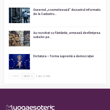
Guvernul „cosmetizează” dezastrul informatic
de la Cadastru…
Au rezolvat cu fântânile, urmează desființarea
sobelor pe…
Dictatura – forma supremă a democrației
PREV
NEXT
1 din 3.744