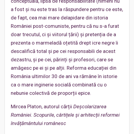
conceptuală, lipsa de responsabilitate (nimeni nu
a fost și nu este tras la răspundere pentru ce este,
de fapt, cea mai mare delapidare din istoria
României post-comuniste, pentru că nu s-a furat
doar trecutul, ci și viitorul țării) și pretenția de a
prezenta o marmeladă oțetită drept icre negre îi
descalifică total și pe cei responsabili de acest
dezastru, și pe cei, părinți și profesori, care se
amăgesc pe ei și pe alții. Reforma educației din
România ultimilor 30 de ani va rămâne în istorie
ca o mare inginerie socială combinată cu o
nebunie colectivă de proporții epice.
Mircea Platon, autorul cărții
Deșcolarizarea
României. Scopurile, cârtițele și arhitecții reformei
învățământului românesc