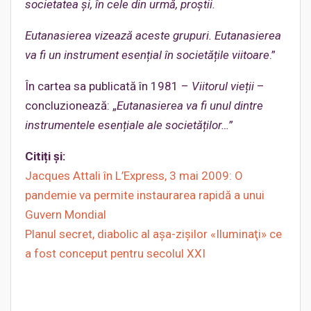
societatea și, în cele din urmă, proștii.
Eutanasierea vizează aceste grupuri. Eutanasierea
va fi un instrument esențial în societățile viitoare
.”
În cartea sa publicată în 1981 –
Viitorul vieții
–
concluzionează: „
Eutanasierea va fi unul dintre
instrumentele esențiale ale societăților…
”
Citiți și:
Jacques Attali în L’Express, 3 mai 2009: O
pandemie va permite instaurarea rapidă a unui
Guvern Mondial
Planul secret, diabolic al așa-zișilor «Iluminaţi» ce
a fost conceput pentru secolul XXI