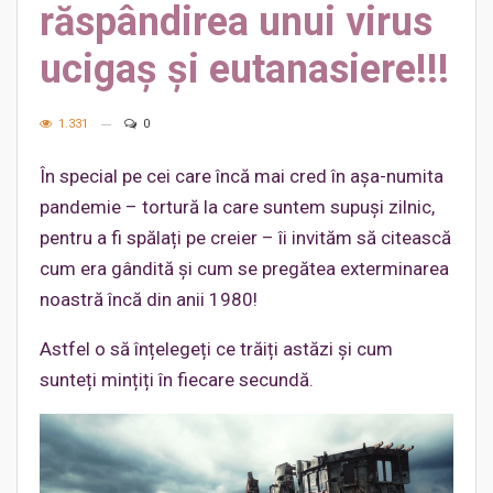
răspândirea unui virus
ucigaș și eutanasiere!!!
1.331
0
În special pe cei care încă mai cred în așa-numita
pandemie – tortură la care suntem supuși zilnic,
pentru a fi spălați pe creier – îi invităm să citească
cum era gândită și cum se pregătea exterminarea
noastră încă din anii 1980!
Astfel o să înțelegeți ce trăiți astăzi și cum
sunteți mințiți în fiecare secundă.