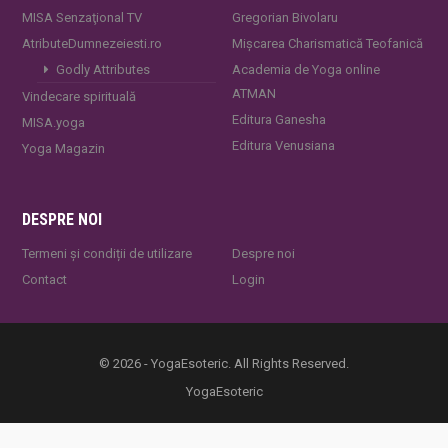
MISA Senzaţional TV
Gregorian Bivolaru
AtributeDumnezeiesti.ro
Mișcarea Charismatică Teofanică
Godly Attributes
Academia de Yoga online
ATMAN
Vindecare spirituală
Editura Ganesha
MISA.yoga
Editura Venusiana
Yoga Magazin
DESPRE NOI
Termeni și condiții de utilizare
Despre noi
Contact
Login
© 2026 - YogaEsoteric. All Rights Reserved.
YogaEsoteric