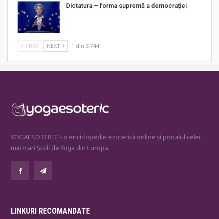
Dictatura – forma supremă a democrației
PREV
NEXT
1 din 3.744
YOGAESOTERIC - o enciclopedie ezoterică online și portalul celei
mai mari Școli de Yoga din Europa.
LINKURI RECOMANDATE