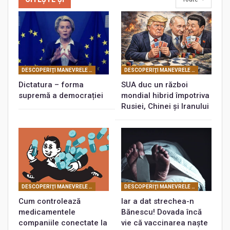
DESCOPERIŢI MANEVRELE FRANCMASONERIEI
DESCOPERIŢI MANEVRELE FRANCMASONERIEI
Dictatura – forma
SUA duc un război
supremă a democrației
mondial hibrid împotriva
Rusiei, Chinei și Iranului
DESCOPERIŢI MANEVRELE FRANCMASONERIEI
DESCOPERIŢI MANEVRELE FRANCMASONERIEI
Cum controlează
Iar a dat strechea-n
medicamentele
Bănescu! Dovada încă
companiile conectate la
vie că vaccinarea naște