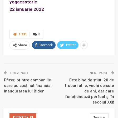
yogaesoteric
22 ianuarie 2022
1.331
0
Share
Facebook
Twitter
PREV POST
NEXT POST
Pfizer, printre companiile
Este bine de știut. 20 de
care au susținut financiar
trucuri utile, vechi de sute
inaugurarea lui Biden
de ani, dar care
funcționează perfect și în
secolul XXI!
CITEȘTE ȘI
Toate