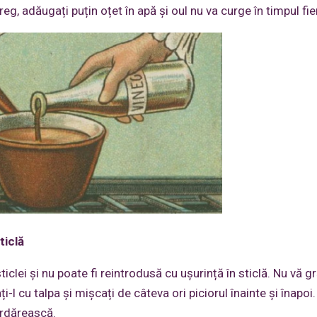
eg, adăugați puțin oțet în apă și oul nu va curge în timpul fier
ticlă
iclei și nu poate fi reintrodusă cu ușurință în sticlă. Nu vă gr
i-l cu talpa și mișcați de câteva ori piciorul înainte și înapoi
urdărească.