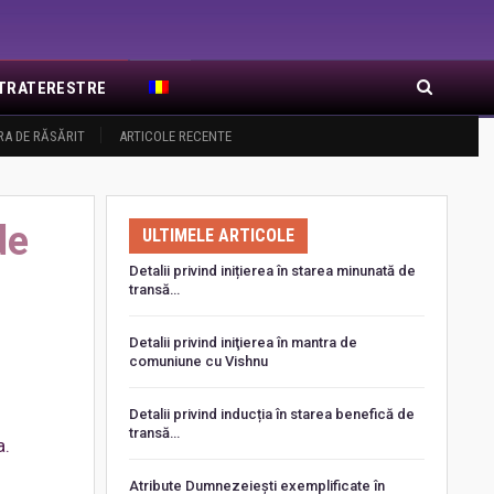
EXTRATERESTRE
RA DE RĂSĂRIT
ARTICOLE RECENTE
de
ULTIMELE ARTICOLE
Detalii privind inițierea în starea minunată de
transă…
Detalii privind iniţierea în mantra de
comuniune cu Vishnu
Detalii privind inducția în starea benefică de
transă…
a.
Atribute Dumnezeiești exemplificate în