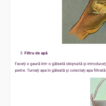
Filtru de apă
Faceți o gaură într-o găleată obișnuită și introduceți 
pietre. Turnați apa în găleată și colectați apa filtrat