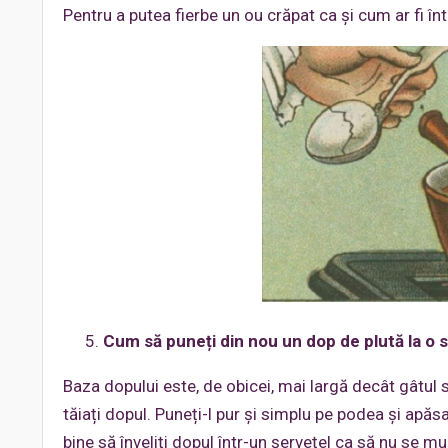
Pentru a putea fierbe un ou crăpat ca și cum ar fi într
Cum să puneți din nou un dop de plută la o s
Baza dopului este, de obicei, mai largă decât gâtul st
tăiați dopul. Puneți-l pur și simplu pe podea și apăsaț
bine să înveliți dopul într-un șervețel ca să nu se m