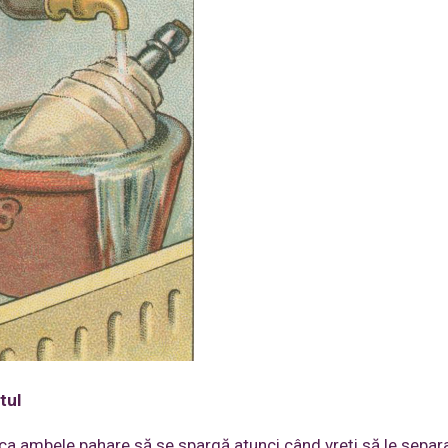
tul
 ca ambele pahare să se spargă atunci când vreți să le separa