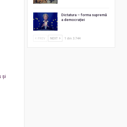
Dictatura – forma supremă
a democrației
PREV
NEXT
1 din 3.744
ș și