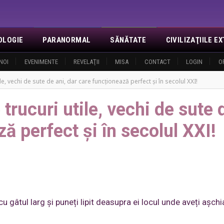
OLOGIE
PARANORMAL
SĂNĂTATE
CIVILIZAŢIILE 
NOI
EVENIMENTE
REVELAŢII
MISA
CONTACT
LOGIN
O
ile, vechi de sute de ani, dar care funcționează perfect și în secolul XXI!
 trucuri utile, vechi de sute 
ză perfect și în secolul XXI!
u gâtul larg și puneți lipit deasupra ei locul unde aveți așchi