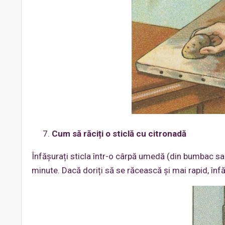
Cum să răciți o sticlă cu citronadă
Înfășurați sticla într-o cârpă umedă (din bumbac sau 
minute. Dacă doriți să se răcească și mai rapid, înfă