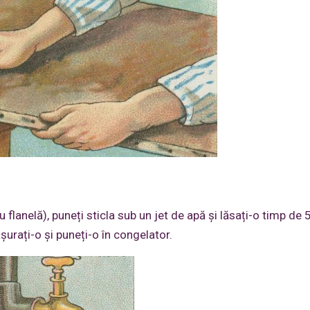
flanelă), puneți sticla sub un jet de apă și lăsați-o timp de 
șurați-o și puneți-o în congelator.