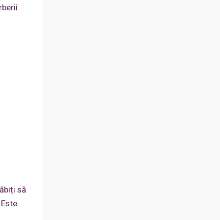
berii.
ăbiți să
. Este