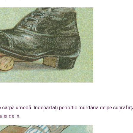
 o cârpă umedă. Îndepărtați periodic murdăria de pe suprafaț
lei de in.