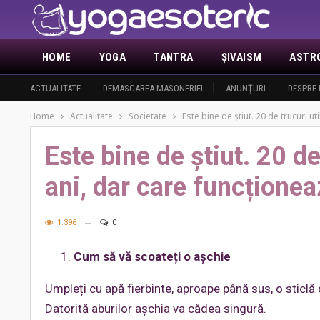
HOME
YOGA
TANTRA
ŞIVAISM
ASTR
ACTUALITATE
DEMASCAREA MASONERIEI
ANUNŢURI
DESPRE 
Home
Actualitate
Societate
Este bine de știut. 20 de trucuri ut
Este bine de știut. 20 de
ani, dar care funcționea
1.396
0
Cum să vă scoateți o așchie
Umpleți cu apă fierbinte, aproape până sus, o sticlă c
Datorită aburilor așchia va cădea singură.