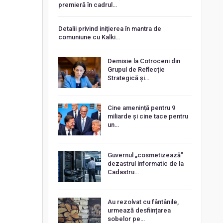
premieră în cadrul…
Detalii privind iniţierea în mantra de
comuniune cu Kalki…
Demisie la Cotroceni din
Grupul de Reflecție
Strategică și…
Cine amenință pentru 9
miliarde și cine tace pentru
un…
Guvernul „cosmetizează”
dezastrul informatic de la
Cadastru…
Au rezolvat cu fântânile,
urmează desființarea
sobelor pe…