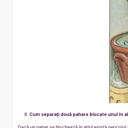
Cum separați două pahare blocate unul în al
Dacă un pahar se blochează în altul există pericolul