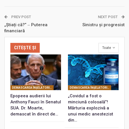
PREV POST
NEXT POST
„Știați că?” ‒ Puterea
Sinistru și progresist
financiară
CITEȘTE ȘI
Toate
DEMASCAREA ÎNŞELĂTORIEI COVID
DEMASCAREA ÎNŞELĂTORIEI COVID
Epopeea audierii lui
„Covidul a fost o
Anthony Fauci în Senatul
minciună colosală”!
SUA. Dr. Moarte,
Mărturia explozivă a
demascat în direct de…
unui medic anestezist
din…