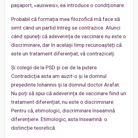
pașaport, «ausweis», ea introduce o condiționare.
Probabil că formația mea filozofică mă face să
simt când un partid întreg se contrazice. Atunci
când spuneți că adeverința de vaccinare nu este o
discriminare, dar în același timp recunoașteți că
este un tratament diferențiat, vă contraziceți.
Și colegii de la PSD și cei de la putere.
Contradicția asta am auzit-o și la domnul
președinte Iohannis și la domnul doctor Arafat.
Nu poți să spui că adeverința de vaccinare fiind un
tratament diferențiat, nu este o discriminare.
Pentru că, etimologic, discriminare înseamnă
diferențiere. Etimologic, asta înseamnă: o
distincție teoretică.