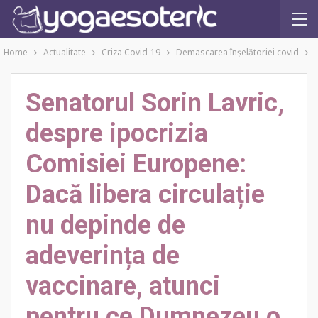
Home
Actualitate
Criza Covid-19
Demascarea înşelătoriei covid
Senatorul Sorin Lavric,
despre ipocrizia
Comisiei Europene:
Dacă libera circulație
nu depinde de
adeverința de
vaccinare, atunci
pentru ce Dumnezeu o