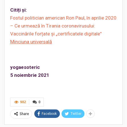
Citiți și:
Fostul politician american Ron Paul, în aprilie 2020
– Ce urmează în Tirania coronavirusului:
Vaccinările forțate și „certificatele digitale”
Minciuna universală
yogaesoteric
5 noiembrie 2021
982
0
Share
Facebook
Twitter