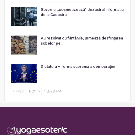
Guvernul „cosmetizează” dezastrul informatic
de la Cadastru…
Au rezolvat cu fântânile, urmează desființarea
sobelor pe…
Dictatura – forma supremă a democrației
PREV
NEXT
1 din 3.744