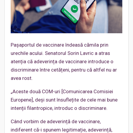
Pașaportul de vaccinare îndeasă cămila prin
urechile acului. Senatorul Sorin Lavric a atras
atenția că adeverința de vaccinare introduce o
discriminare între cetățeni, pentru că altfel nu ar
avea rost.
„Aceste două COM-uri [Comunicarea Comisiei
Europene], deși sunt însuflețite de cele mai bune
intenții filantropice, introduc o discriminare.
Când vorbim de adeverință de vaccinare,
indiferent că-i spunem legitimație, adeverință,