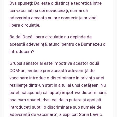
Dvs spuneți: Da, este o distincție teoretică între
cei vaccinați și cei nevaccinați, numai că
adeverința aceasta nu are consecințe privind
libera circulație.
Ba da! Dacă libera circulație nu depinde de
această adeverință, atunci pentru ce Dumnezeu o
introducem?
Grupul senatorial este împotriva acestor două
COM-uri, ambele prin această adeverință de
vaccinare introduc o discriminare în privința unei
reziliențe dintr-un stat în altul al unui cetățean. Nu
puteți să spuneți că luptați împotriva discriminării,
așa cum spuneți dvs. cei de la putere și apoi să
introduceți subtil o discriminare sub numele de
adeverință de vaccinare”, a explicat Sorin Lavric.