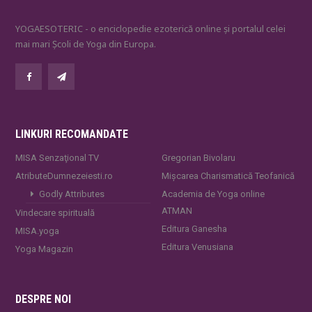
YOGAESOTERIC - o enciclopedie ezoterică online și portalul celei
mai mari Școli de Yoga din Europa.
LINKURI RECOMANDATE
MISA Senzaţional TV
Gregorian Bivolaru
AtributeDumnezeiesti.ro
Mișcarea Charismatică Teofanică
Godly Attributes
Academia de Yoga online
ATMAN
Vindecare spirituală
Editura Ganesha
MISA.yoga
Editura Venusiana
Yoga Magazin
DESPRE NOI