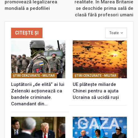
promovează legalizarea
realitate. În Marea Britanie
mondială a pedofiliei
se deschide prima sală de
clasă fără profesori umani
CITEȘTE ȘI
Toate
ŞTIRI CENZURATE - MILITAR
ŞTIRI CENZURATE - MILITAR
Luptătorii „de elită” ai lui
UE plătește miliarde
Zelenski acționează ca
Chinei pentru a ajuta
bandele criminale.
Ucraina să ucidă ruși
Comandant din…