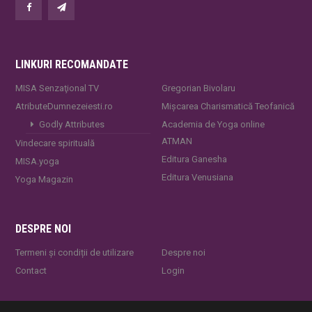
LINKURI RECOMANDATE
MISA Senzaţional TV
Gregorian Bivolaru
AtributeDumnezeiesti.ro
Mișcarea Charismatică Teofanică
Godly Attributes
Academia de Yoga online
ATMAN
Vindecare spirituală
Editura Ganesha
MISA.yoga
Editura Venusiana
Yoga Magazin
DESPRE NOI
Termeni și condiții de utilizare
Despre noi
Contact
Login