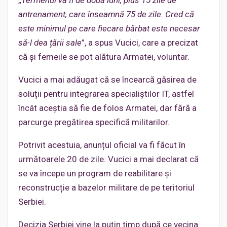
„
Termenul va fi de două luni, plus 15 zile de
antrenament, care înseamnă 75 de zile. Cred că
este minimul pe care fiecare bărbat este necesar
să-l dea țării sale
”, a spus Vucici, care a precizat
că și femeile se pot alătura Armatei, voluntar.
Vucici a mai adăugat că se încearcă găsirea de
soluții pentru integrarea specialiștilor IT, astfel
încât aceștia să fie de folos Armatei, dar fără a
parcurge pregătirea specifică militarilor.
Potrivit acestuia, anunțul oficial va fi făcut în
următoarele 20 de zile. Vucici a mai declarat că
se va începe un program de reabilitare și
reconstrucție a bazelor militare de pe teritoriul
Serbiei.
Decizia Serbiei vine la puțin timp după ce vecina