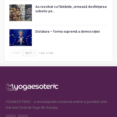
Au rezolvat cu fântânile, urmează desființarea
sobelor pe…
Dictatura – forma supremă a democrației
PREV
NEXT
1 din 3.744
YOGAESOTERIC - o enciclopedie ezoterică online și portalul celei
mai mari Școli de Yoga din Europa.