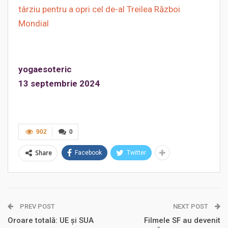
târziu pentru a opri cel de-al Treilea Război
Mondial
yogaesoteric
13 septembrie 2024
902
0
Share
Facebook
Twitter
PREV POST
NEXT POST
Oroare totală: UE și SUA
Filmele SF au devenit