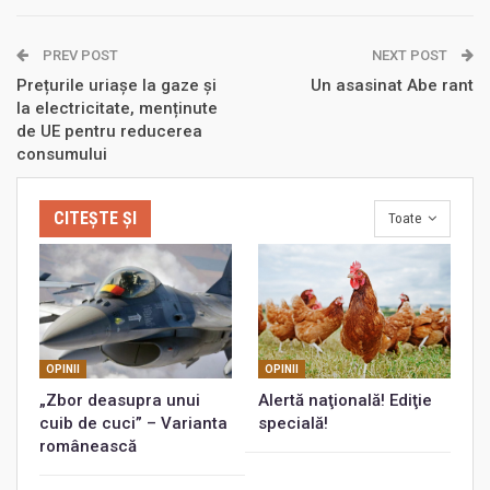
PREV POST
NEXT POST
Prețurile uriașe la gaze și
Un asasinat Abe rant
la electricitate, menținute
de UE pentru reducerea
consumului
CITEȘTE ȘI
Toate
OPINII
OPINII
„Zbor deasupra unui
Alertă naţională! Ediţie
cuib de cuci” – Varianta
specială!
românească