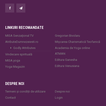
LINKURI RECOMANDATE
MISA Senzaţional TV
Gregorian Bivolaru
AtributeDumnezeiesti.ro
Mișcarea Charismatică Teofanică
Godly Attributes
Academia de Yoga online
ATMAN
Vindecare spirituală
Editura Ganesha
MISA.yoga
Editura Venusiana
Yoga Magazin
DESPRE NOI
Termeni și condiții de utilizare
Despre noi
Contact
Login