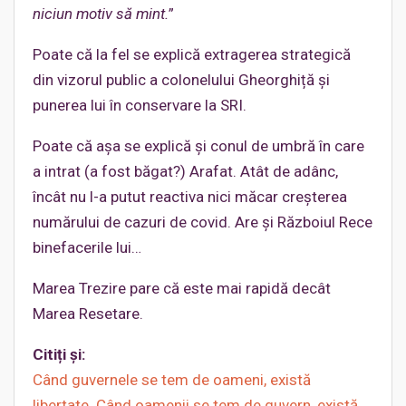
niciun motiv să mint.
”
Poate că la fel se explică extragerea strategică
din vizorul public a colonelului Gheorghiță și
punerea lui în conservare la SRI.
Poate că așa se explică și conul de umbră în care
a intrat (a fost băgat?) Arafat. Atât de adânc,
încât nu l-a putut reactiva nici măcar creșterea
numărului de cazuri de covid. Are și Războiul Rece
binefacerile lui…
Marea Trezire pare că este mai rapidă decât
Marea Resetare.
Citiți și:
Când guvernele se tem de oameni, există
libertate. Când oamenii se tem de guvern, există