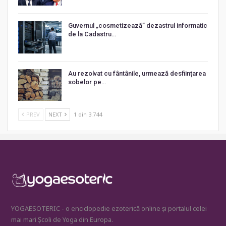
Guvernul „cosmetizează” dezastrul informatic
de la Cadastru…
Au rezolvat cu fântânile, urmează desființarea
sobelor pe…
PREV
NEXT
1 din 3.744
YOGAESOTERIC - o enciclopedie ezoterică online și portalul celei
mai mari Școli de Yoga din Europa.