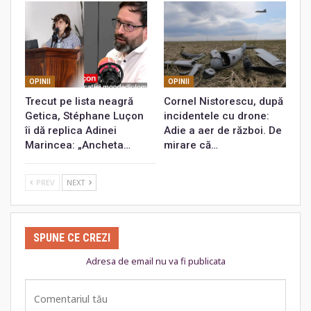
OPINII
OPINII
Trecut pe lista neagră
Cornel Nistorescu, după
Getica, Stéphane Luçon
incidentele cu drone:
îi dă replica Adinei
Adie a aer de război. De
Marincea: „Ancheta…
mirare că…
PREV
NEXT
SPUNE CE CREZI
Adresa de email nu va fi publicata