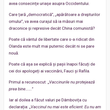
avea consecințe uriașe asupra Occidentului.
Care țară „democratică”, „apărătoare a drepturilor
omului”, va avea curajul să ia măsuri mai
draconice și represive decât China comunistă?
Poate că vântul de libertate care s-a ridicat din
Olanda este mult mai puternic decât ni se pare
nouă.
Poate că așa se explică și pașii înapoi făcuți de
cei doi apologeți ai vaccinării, Fauci și Rafila.
Primul a recunoscut: „
Vaccinurile nu protejează
prea bine…….
”
Iar al doilea a făcut valuri pe Dâmbovița cu
declarația: „
Vaccinul nu mai este eficient. Eu nu am