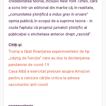
credibilitatea teoriei, inclusiv
New York Times
, care
a scris într-un editorial din martie că, în realitate,
„
comunitatea științifică a indus grav în eroare
”
opinia publică, în scopul de a suprima teoria ‒ în
ciuda faptului că propriul jurnalist științific al
publicației o etichetase anterior drept „
rasistă
”.
Citiți și:
Trump a tăiat finanțarea experimentelor de tip
„câștig de funcție” care au dus la declanșarea
pandemiei de covid-19
Casa Albă a exercitat presiuni asupra Amazon
pentru a cenzura cărțile critice la adresa
vaccinurilor anti-covid
yogaesoteric