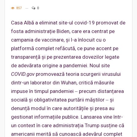
857
0
Casa Albă a eliminat site-ul covid-19 promovat de
fosta administrație Biden, care era centrat pe
campania de vaccinare, și l-a înlocuit cu o
platformă complet refăcută, ce pune accent pe
transparență și pe prezentarea dovezilor legate
de adevărata origine a pandemiei. Noul site
COVID.gov
promovează teoria scurgerii virusului
dintr-un laborator din Wuhan, critică măsurile
impuse în timpul pandemiei ‒ precum distanțarea
socială și obligativitatea purtării măștilor ‒ și
denunță modul în care autoritățile și presa au
gestionat informațiile publice. Lansarea vine într-
un context în care administrația Trump susține că
americanii merită să cunoască adevărul complet