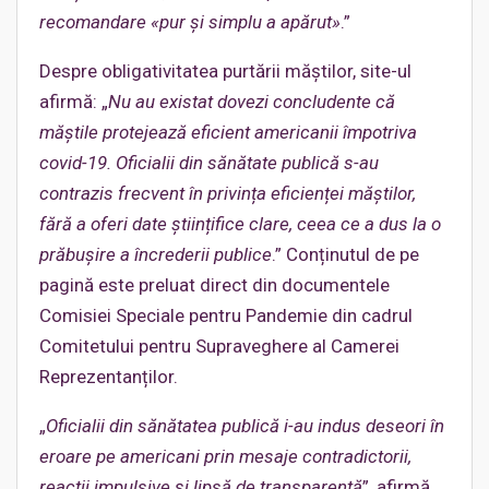
recomandare «pur și simplu a apărut»
.”
Despre obligativitatea purtării măștilor, site-ul
afirmă: „
Nu au existat dovezi concludente că
măștile protejează eficient americanii împotriva
c
ovid-19. Oficialii din sănătate publică s-au
contrazis frecvent în privința eficienței măștilor,
fără a oferi date științifice clare, ceea ce a dus la o
prăbușire a încrederii publice
.” Conținutul de pe
pagină este preluat direct din documentele
Comisiei Speciale pentru Pandemie din cadrul
Comitetului pentru Supraveghere al Camerei
Reprezentanților.
„
Oficialii din sănătatea publică i-au indus deseori în
eroare pe americani prin mesaje contradictorii,
reacții impulsive și lipsă de transparență
”, afirmă