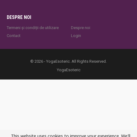
DESPRE NOI
Termeni și condiții de utilizare
Despre noi
Contact
Login
© 2026 - YogaEsoteric. All Rights Reserved.
YogaEsoteric
This website uses cookies to improve your experience. We'll