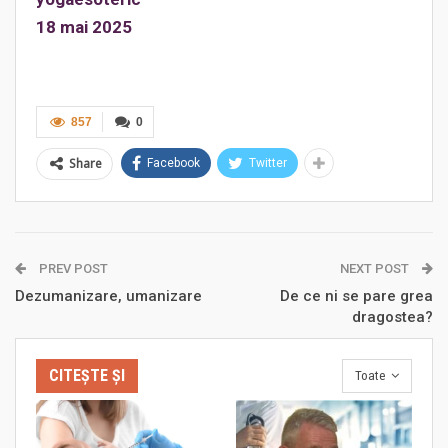
18 mai 2025
857
0
Share
Facebook
Twitter
PREV POST
NEXT POST
Dezumanizare, umanizare
De ce ni se pare grea
dragostea?
CITEȘTE ȘI
Toate