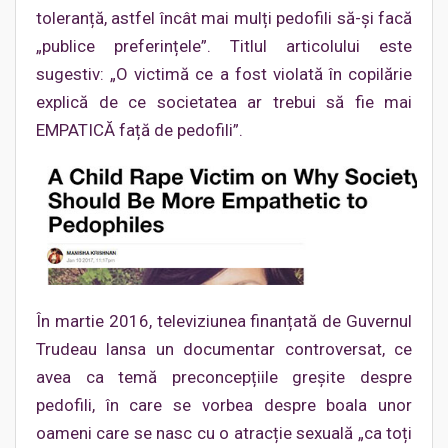
toleranță, astfel încât mai mulți pedofili să-și facă
„publice preferințele”. Titlul articolului este
sugestiv: „O victimă ce a fost violată în copilărie
explică de ce societatea ar trebui să fie mai
EMPATICĂ față de pedofili”.
În martie 2016, televiziunea finanțată de Guvernul
Trudeau lansa un documentar controversat, ce
avea ca temă preconcepțiile greșite despre
pedofili, în care se vorbea despre boala unor
oameni care se nasc cu o atracție sexuală „ca toți