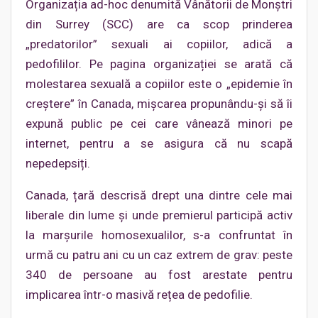
Organizația ad-hoc denumită Vânătorii de Monștri
din Surrey (SCC) are ca scop prinderea
„predatorilor” sexuali ai copiilor, adică a
pedofililor. Pe pagina organizației se arată că
molestarea sexuală a copiilor este o „epidemie în
creștere” în Canada, mișcarea propunându-și să îi
expună public pe cei care vânează minori pe
internet, pentru a se asigura că nu scapă
nepedepsiți.
Canada, țară descrisă drept una dintre cele mai
liberale din lume și unde premierul participă activ
la marșurile homosexualilor, s-a confruntat în
urmă cu patru ani cu un caz extrem de grav: peste
340 de persoane au fost arestate pentru
implicarea într-o masivă rețea de pedofilie.