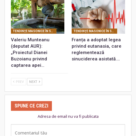
TENDINŢE MASONICE ÎN SOCIETATEA CONTEMPORANĂ
TENDINŢE MASONICE ÎN SOCIETATEA CONTEMPORANĂ
Valeriu Munteanu
Franța a adoptat legea
(deputat AUR):
privind eutanasia, care
„Proiectul Dianei
reglementează
Buzoianu privind
sinuciderea asistată.…
captarea apei…
PREV
NEXT
SPUNE CE CREZI
Adresa de email nu va fi publicata