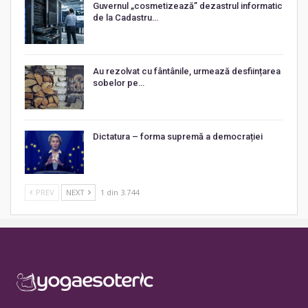
Guvernul „cosmetizează” dezastrul informatic
de la Cadastru…
Au rezolvat cu fântânile, urmează desființarea
sobelor pe…
Dictatura – forma supremă a democrației
PREV
NEXT
1 din 3.744