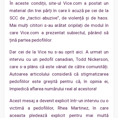
În aceste condiții, site-ul Vice.com a postat un
material din trei părți în care îi acuză pe cei de la
SCC de „tactici abuzive”, de violență și de haos.
Mai mulți cititori s-au arătat oripilați de modul în
care Vice.com a prezentat subiectul, părând să
țină partea pedofililor.
Dar cei de la Vice nu s-au oprit aici. A urmat un
interviu cu un pedofil canadian, Todd Nickerson,
care s-a plâns că este vânat de către comunități.
Autoarea articolului consideră că stigmatizarea
pedofililor este greșită pentru că, în opinia ei,
împiedică aflarea numărului real al acestora!
Acest mesaj a devenit explicit într-un interviu cu o
victimă a pedofililor, Rhea Martinez, în care
aceasta pledează explicit pentru mai multă