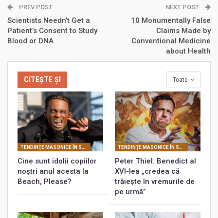
PREV POST
NEXT POST
Scientists Needn’t Get a
10 Monumentally False
Patient’s Consent to Study
Claims Made by
Blood or DNA
Conventional Medicine
about Health
CITEȘTE ȘI
Toate
TENDINŢE MASONICE ÎN SOCIETATEA CONTEMPORANĂ
TENDINŢE MASONICE ÎN SOCIETATEA CONTEMPORANĂ
Cine sunt idolii copiilor
Peter Thiel: Benedict al
noștri anul acesta la
XVI-lea „credea că
Beach, Please?
trăiește în vremurile de
pe urmă”