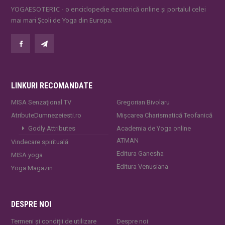
YOGAESOTERIC - o enciclopedie ezoterică online și portalul celei
mai mari Școli de Yoga din Europa.
LINKURI RECOMANDATE
MISA Senzaţional TV
Gregorian Bivolaru
AtributeDumnezeiesti.ro
Mișcarea Charismatică Teofanică
Godly Attributes
Academia de Yoga online
ATMAN
Vindecare spirituală
Editura Ganesha
MISA.yoga
Editura Venusiana
Yoga Magazin
DESPRE NOI
Termeni și condiții de utilizare
Despre noi