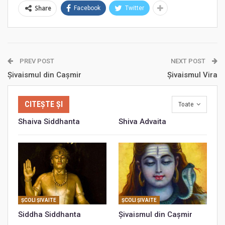
Share
Facebook
Twitter
PREV POST
NEXT POST
Şivaismul din Caşmir
Şivaismul Vira
CITEȘTE ȘI
Toate
Shaiva Siddhanta
Shiva Advaita
ŞCOLI ŞIVAITE
ŞCOLI ŞIVAITE
Siddha Siddhanta
Şivaismul din Caşmir