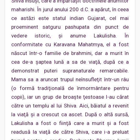
Shiva însuşi, care a împărtăşit doctrinele anumitor
maharishi. În jurul anului 200 d.C. a apărut, în ceea
ce astăzi este statul indian Gujarat, cel mai
proeminent satguru pashupata din punct de
vedere istoric, şi anume Lakulisha. În
conformitate cu Karavana Mahatmya, el a fost
născut într-o familie de brahmini, dar a murit în
cea de-a şaptea lună a sa de viaţă, după ce a
demonstrat puteri supranaturale remarcabile.
Mama sa a aruncat trupul neînsufleţit într-un râu
(o formă tradiţională de înmormântare pentru
copii), iar un grup de broaşte ţestoase l-au cărat
către un templu al lui Shiva. Aici, băiatul a revenit
la viaţă şi a crescut ca ascet. După o altă sursă,
Lakulisha a fost o fiinţă care a murit şi a fost
readusă la viaţă de către Shiva, care i-a preluat