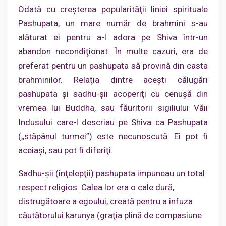
Odată cu creşterea popularităţii liniei spirituale
Pashupata, un mare număr de brahmini s-au
alăturat ei pentru a-l adora pe Shiva într-un
abandon necondiţionat. În multe cazuri, era de
preferat pentru un pashupata să provină din casta
brahminilor. Relaţia dintre aceşti călugări
pashupata şi sadhu-şii acoperiţi cu cenuşă din
vremea lui Buddha, sau făuritorii sigiliului Văii
Indusului care-l descriau pe Shiva ca Pashupata
(„stăpânul turmei”) este necunoscută. Ei pot fi
aceiaşi, sau pot fi diferiţi.
Sadhu-şii (înţelepţii) pashupata impuneau un total
respect religios. Calea lor era o cale dură,
distrugătoare a egoului, creată pentru a infuza
căutătorului karunya (graţia plină de compasiune