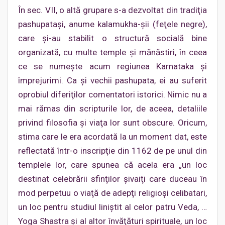
În sec. VII, o altă grupare s-a dezvoltat din tradiţia
pashupataşi, anume kalamukha-şii (feţele negre),
care şi-au stabilit o structură socială bine
organizată, cu multe temple şi mănăstiri, în ceea
ce se numeşte acum regiunea Karnataka şi
împrejurimi. Ca şi vechii pashupata, ei au suferit
oprobiul diferiţilor comentatori istorici. Nimic nu a
mai rămas din scripturile lor, de aceea, detaliile
privind filosofia şi viaţa lor sunt obscure. Oricum,
stima care le era acordată la un moment dat, este
reflectată într-o inscripţie din 1162 de pe unul din
templele lor, care spunea că acela era „un loc
destinat celebrării sfinţilor şivaiţi care duceau în
mod perpetuu o viaţă de adepţi religioşi celibatari,
un loc pentru studiul liniştit al celor patru Veda, …
Yoga Shastra şi al altor învăţături spirituale, un loc