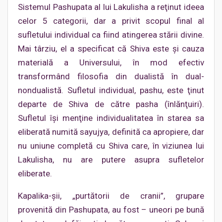
Sistemul Pashupata al lui Lakulisha a reţinut ideea
celor 5 categorii, dar a privit scopul final al
sufletului individual ca fiind atingerea stării divine.
Mai târziu, el a specificat că Shiva este şi cauza
materială a Universului, în mod efectiv
transformând filosofia din dualistă în dual-
nondualistă. Sufletul individual, pashu, este ţinut
departe de Shiva de către pasha (înlănţuiri).
Sufletul îşi menţine individualitatea în starea sa
eliberată numită sayujya, definită ca apropiere, dar
nu uniune completă cu Shiva care, în viziunea lui
Lakulisha, nu are putere asupra sufletelor
eliberate.
Kapalika-şii, „purtătorii de cranii”, grupare
provenită din Pashupata, au fost – uneori pe bună