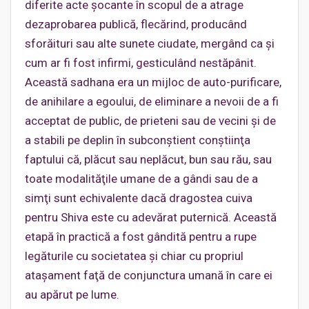
diferite acte şocante în scopul de a atrage
dezaprobarea publică, flecărind, producând
sforăituri sau alte sunete ciudate, mergând ca şi
cum ar fi fost infirmi, gesticulând nestăpânit.
Această sadhana era un mijloc de auto-purificare,
de anihilare a egoului, de eliminare a nevoii de a fi
acceptat de public, de prieteni sau de vecini şi de
a stabili pe deplin în subconştient conştiinţa
faptului că, plăcut sau neplăcut, bun sau rău, sau
toate modalităţile umane de a gândi sau de a
simţi sunt echivalente dacă dragostea cuiva
pentru Shiva este cu adevărat puternică. Această
etapă în practică a fost gândită pentru a rupe
legăturile cu societatea şi chiar cu propriul
ataşament faţă de conjunctura umană în care ei
au apărut pe lume.