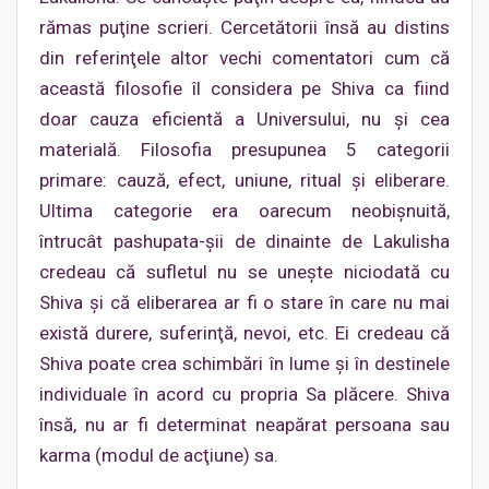
rămas puţine scrieri. Cercetătorii însă au distins
din referinţele altor vechi comentatori cum că
această filosofie îl considera pe Shiva ca fiind
doar cauza eficientă a Universului, nu şi cea
materială. Filosofia presupunea 5 categorii
primare: cauză, efect, uniune, ritual şi eliberare.
Ultima categorie era oarecum neobişnuită,
întrucât pashupata-şii de dinainte de Lakulisha
credeau că sufletul nu se uneşte niciodată cu
Shiva şi că eliberarea ar fi o stare în care nu mai
există durere, suferinţă, nevoi, etc. Ei credeau că
Shiva poate crea schimbări în lume şi în destinele
individuale în acord cu propria Sa plăcere. Shiva
însă, nu ar fi determinat neapărat persoana sau
karma (modul de acţiune) sa.