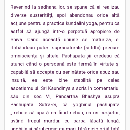
Revenind la sadhana lor, se spune că ei realizau
diverse austerităţi, apoi abandonau orice altă
acţiune pentru a practica kundalini yoga, pentru ca
astfel să ajungă într-o perpetuă apropiere de
Shiva. Când această uniune se maturiza, ei
dobândeau puteri supranaturale (siddhi) precum
omniscienţa şi altele. Pashupata-şii credeau că
atunci când o persoană este fermă în virtute şi
capabilă să accepte cu seninătate orice abuz sau
insultă, ea este bine stabilită pe calea
ascetismului. Sri Kaundinya a scris în comentariul
său din sec VI, Pancartha Bhashya asupra
Pashupata Sutra-ei, că yoghinul pashupata
„trebuie să apară ca fiind nebun, ca un cerşetor,
având trupul murdar, cu barba lăsată lungă,
unghiile şi părul crescute mari, fără nicio grijă faţă