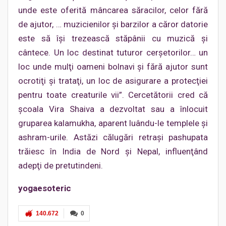
unde este oferită mâncarea săracilor, celor fără
de ajutor, … muzicienilor şi barzilor a căror datorie
este să îşi trezească stăpânii cu muzică şi
cântece. Un loc destinat tuturor cerşetorilor… un
loc unde mulţi oameni bolnavi şi fără ajutor sunt
ocrotiţi şi trataţi, un loc de asigurare a protecţiei
pentru toate creaturile vii”. Cercetătorii cred că
şcoala Vira Shaiva a dezvoltat sau a înlocuit
gruparea kalamukha, aparent luându-le templele şi
ashram-urile. Astăzi călugări retraşi pashupata
trăiesc în India de Nord şi Nepal, influenţând
adepţi de pretutindeni.
yogaesoteric
140.672
0