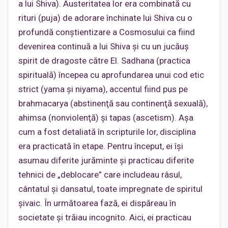
a lui Shiva). Austeritatea lor era combinată cu
rituri (puja) de adorare închinate lui Shiva cu o
profundă conştientizare a Cosmosului ca fiind
devenirea continuă a lui Shiva şi cu un jucăuş
spirit de dragoste către El. Sadhana (practica
spirituală) începea cu aprofundarea unui cod etic
strict (yama şi niyama), accentul fiind pus pe
brahmacarya (abstinenţă sau continenţă sexuală),
ahimsa (nonviolenţă) şi tapas (ascetism). Aşa
cum a fost detaliată în scripturile lor, disciplina
era practicată în etape. Pentru început, ei îşi
asumau diferite jurăminte şi practicau diferite
tehnici de „deblocare” care includeau râsul,
cântatul şi dansatul, toate impregnate de spiritul
şivaic. În următoarea fază, ei dispăreau în
societate şi trăiau incognito. Aici, ei practicau