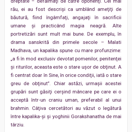
dreptate – defăimaţi de către oponenţi. Cel mai
rău, ei au fost descrişi ca umblând ameţiţi de
băutură, fiind îngâmfaţi, angajaţi în sacrificii
umane şi practicând magia neagră. Alte
portretizări sunt mult mai bune. De exemplu, în
drama sanskrită din primele secole – Malati
Madhava, un kapalika spune cu mare profunzime:
„a fi în mod exclusiv devotat pomenilor, penitenţei
şi riturilor, aceasta este o stare uşor de obţinut. A
fi centrat doar în Sine, în orice condiţii, iată o stare
greu de obţinut”. Chiar astăzi, urmaşii acestei
grupări sunt găsiţi cerşind mâncare pe care ei o
acceptă într-un craniu uman, preferabil al unui
brahmin. Câţiva cercetători au văzut o legătură
între kapalika-şi şi yoghinii Gorakshanatha de mai
târziu.