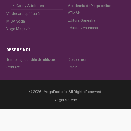
Godly Attributes
Academia de Yoga online
ATMAN
Vindecare spirituală
Editura Ganesha
MISA.yoga
Editura Venusiana
Yoga Magazin
DESPRE NOI
Termeni și condiții de utilizare
Despre noi
Contact
Login
© 2026 - YogaEsoteric. All Rights Reserved.
YogaEsoteric