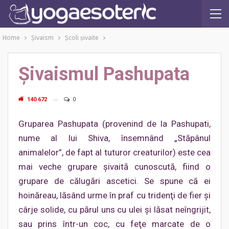
Home
Şivaism
Şcoli şivaite
Şivaismul Pashupata
140.672
0
Gruparea Pashupata (provenind de la Pashupati,
nume al lui Shiva, însemnând „Stăpânul
animalelor”, de fapt al tuturor creaturilor) este cea
mai veche grupare şivaită cunoscută, fiind o
grupare de călugări ascetici. Se spune că ei
hoinăreau, lăsând urme în praf cu tridenţi de fier şi
cârje solide, cu părul uns cu ulei şi lăsat neîngrijit,
sau prins într-un coc, cu feţe marcate de o