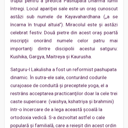
trupul pentru a predica Pashupata Dharma lumii
întregi. Locul apariţiei sale este un oraş cunoscut
astăzi sub numele de Kayavahardhana („a se
încarna în trupul altuia”). Miracolul este şi astăzi
celebrat festiv. Două pietre din acest oraş poartă
inscripţii onorând numele celor patru mai
importanţi dintre discipolii acestui satguru:
Kushika, Gargya, Maitreya şi Kaurusha.
Satguru-l Lakulisha a fost un reformist pashupata
dinamic. În sutra-ele sale, conturând codurile
curajoase de conduită şi preceptele yoga, el a
restrâns acceptarea practicanţilor doar la cele trei
caste superioare: (vaishya, kshatriya şi brahmini)
într-o încercare de a lega această şcoală la
ortodoxia vedică. S-a dezvoltat astfel o cale
populară şi familială, care a reieşit din acest ordin