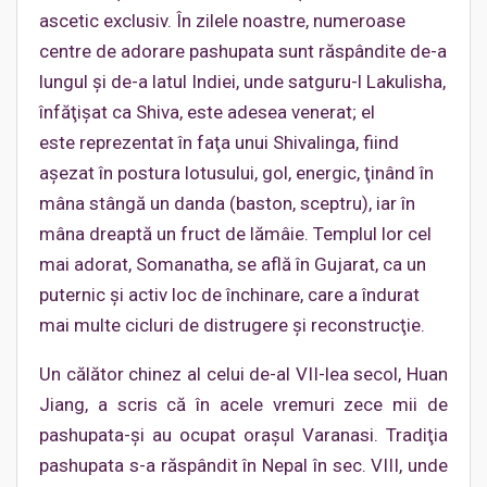
ascetic exclusiv. În zilele noastre, numeroase
centre de adorare pashupata sunt răspândite de-a
lungul şi de-a latul Indiei, unde satguru-l Lakulisha,
înfăţişat ca Shiva, este adesea venerat; el
este reprezentat în faţa unui Shivalinga, fiind
aşezat în postura lotusului, gol, energic, ţinând în
mâna stângă un danda (baston, sceptru), iar în
mâna dreaptă un fruct de lămâie. Templul lor cel
mai adorat, Somanatha, se află în Gujarat, ca un
puternic şi activ loc de închinare, care a îndurat
mai multe cicluri de distrugere şi reconstrucţie.
Un călător chinez al celui de-al VII-lea secol, Huan
Jiang, a scris că în acele vremuri zece mii de
pashupata-şi au ocupat oraşul Varanasi. Tradiţia
pashupata s-a răspândit în Nepal în sec. VIII, unde