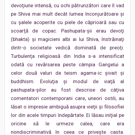
devoţiune intensă, cu ochi pătrunzători care îl vad
pe Shiva mai mult decât lumea înconjurătoare şi
cu şalele acoperite cu piele de căprioară sau cu
scoarţă de copac. Pashupata-şii erau devoţi
(bhakta) şi magicieni albi ai lui Shiva, înstrăinaţi
dintr-o societate vedică dominată de preoţi.
Turbulenţa religioasă din India s-a intensificat
odată cu revărsarea peste câmpia Gangelui a
celor două valuri de teism agama-ic şivait şi
buddhism. Evoluţia şi modul de viaţă al
pashupata-şilor au fost descrise de câţiva
comentatori contemporani care, uneori ostili, au
lăsat o impresie ambiguă asupra vieţii şi filosofiei
lor din acele timpuri îndepărtate. Ei lăsau iniţial pe
oricine să le urmeze calea, care era
nondiscriminativă în ceea ce priveşte casta.