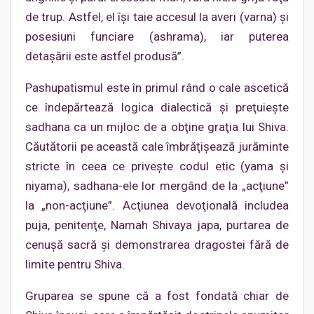
de trup. Astfel, el îşi taie accesul la averi (varna) şi
posesiuni funciare (ashrama), iar puterea
detaşării este astfel produsă”.
Pashupatismul este în primul rând o cale ascetică
ce îndepărtează logica dialectică şi preţuieşte
sadhana ca un mijloc de a obţine graţia lui Shiva.
Căutătorii pe această cale îmbrăţişează jurăminte
stricte în ceea ce priveşte codul etic (yama şi
niyama), sadhana-ele lor mergând de la „acţiune”
la „non-acţiune”. Acţiunea devoţională includea
puja, penitenţe, Namah Shivaya japa, purtarea de
cenuşă sacră şi demonstrarea dragostei fără de
limite pentru Shiva.
Gruparea se spune că a fost fondată chiar de