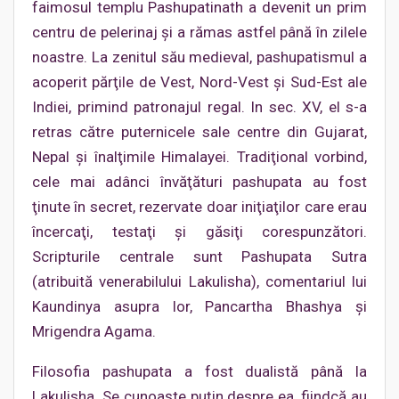
faimosul templu Pashupatinath a devenit un prim
centru de pelerinaj şi a rămas astfel până în zilele
noastre. La zenitul său medieval, pashupatismul a
acoperit părţile de Vest, Nord-Vest şi Sud-Est ale
Indiei, primind patronajul regal. In sec. XV, el s-a
retras către puternicele sale centre din Gujarat,
Nepal şi înalţimile Himalayei. Tradiţional vorbind,
cele mai adânci învăţături pashupata au fost
ţinute în secret, rezervate doar iniţiaţilor care erau
încercaţi, testaţi şi găsiţi corespunzători.
Scripturile centrale sunt Pashupata Sutra
(atribuită venerabilului Lakulisha), comentariul lui
Kaundinya asupra lor, Pancartha Bhashya şi
Mrigendra Agama.
Filosofia pashupata a fost dualistă până la
Lakulisha. Se cunoaşte puţin despre ea, fiindcă au