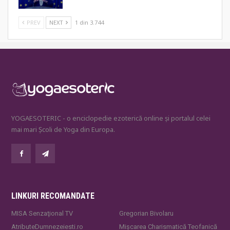
PREV
NEXT
1 din 3.744
YOGAESOTERIC - o enciclopedie ezoterică online și portalul celei
mai mari Școli de Yoga din Europa.
LINKURI RECOMANDATE
MISA Senzaţional TV
Gregorian Bivolaru
AtributeDumnezeiesti.ro
Mișcarea Charismatică Teofanică