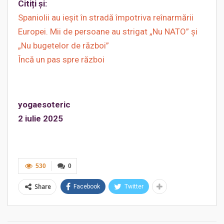
Citiți și:
Spaniolii au ieșit în stradă împotriva reînarmării
Europei. Mii de persoane au strigat „Nu NATO” și
„Nu bugetelor de război”
Încă un pas spre război
yogaesoteric
2 iulie 2025
530
0
Share
Facebook
Twitter