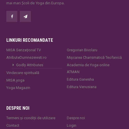
mai mari Școli de Yoga din Europa.
LINKURI RECOMANDATE
MISA Senzaţional TV
Gregorian Bivolaru
AtributeDumnezeiesti.ro
Mișcarea Charismatică Teofanică
Godly Attributes
Academia de Yoga online
ATMAN
Vindecare spirituală
Editura Ganesha
MISA.yoga
Editura Venusiana
Yoga Magazin
DESPRE NOI
Termeni și condiții de utilizare
Despre noi
Contact
Login