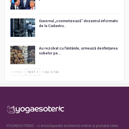
Guvernul „cosmetizează” dezastrul informatic
de la Cadastru…
Au rezolvat cu fântânile, urmează desființarea
sobelor pe…
PREV
NEXT
1 din 3.744
YOGAESOTERIC - o enciclopedie ezoterică online și portalul celei