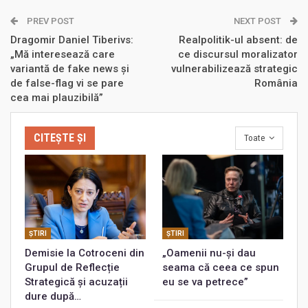
PREV POST
NEXT POST
Dragomir Daniel Tiberivs:
Realpolitik-ul absent: de
„Mă interesează care
ce discursul moralizator
variantă de fake news și
vulnerabilizează strategic
de false-flag vi se pare
România
cea mai plauzibilă”
CITEȘTE ȘI
Toate
ŞTIRI
ŞTIRI
Demisie la Cotroceni din
„Oamenii nu-și dau
Grupul de Reflecție
seama că ceea ce spun
Strategică și acuzații
eu se va petrece”
dure după…