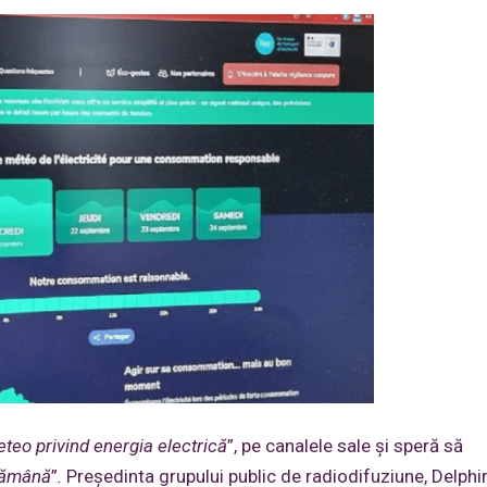
teo privind energia electrică
”, pe canalele sale și speră să
ptămână
”
.
Președinta grupului public de radiodifuziune, Delphi