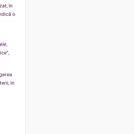
zat, în
endică o
élé
,
ice”,
ngerea
rii, în