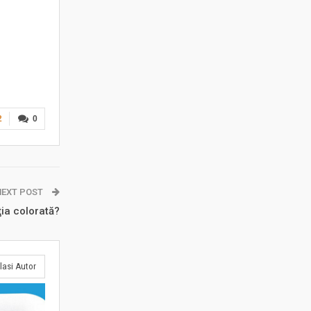
2
0
NEXT POST
ia colorată?
lasi Autor