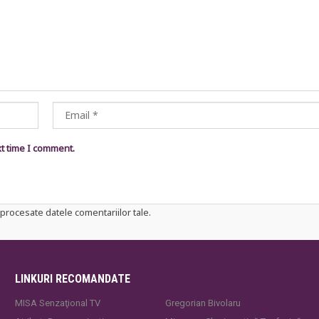
xt time I comment.
procesate datele comentariilor tale
.
LINKURI RECOMANDATE
MISA Senzaţional TV
Gregorian Bivolaru