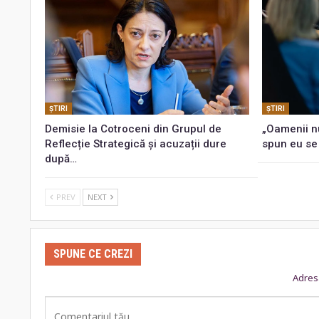
ŞTIRI
ŞTIRI
Demisie la Cotroceni din Grupul de
„Oamenii n
Reflecție Strategică și acuzații dure
spun eu se
după…
PREV
NEXT
SPUNE CE CREZI
Adresa