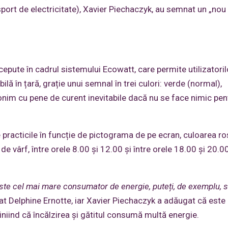
port de electricitate), Xavier Piechaczyk, au semnat un „nou
pute în cadrul sistemului Ecowatt, care permite utilizatoril
ilă în țară, grație unui semnal în trei culori: verde (normal),
nonim cu pene de curent inevitabile dacă nu se face nimic pen
ce practicile în funcție de pictograma de pe ecran, culoarea ro
e vârf, între orele 8.00 și 12.00 și între orele 18.00 și 20.00
este cel mai mare consumator de energie, puteți, de exemplu, s
icat Delphine Ernotte, iar Xavier Piechaczyk a adăugat că este 
iniind că încălzirea și gătitul consumă multă energie.