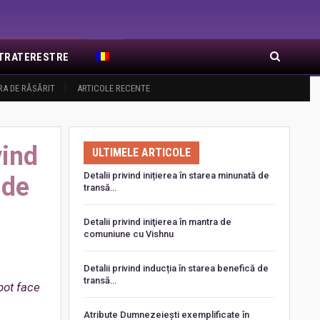
EXTRATERESTRE
RA DE RĂSĂRIT
ARTICOLE RECENTE
vind
ULTIMELE ARTICOLE
Detalii privind inițierea în starea minunată de
 de
transă…
Detalii privind iniţierea în mantra de
comuniune cu Vishnu
Detalii privind inducția în starea benefică de
transă…
 pot face
Atribute Dumnezeiești exemplificate în