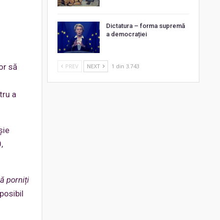
Dictatura – forma supremă
a democrației
or să
PREV
NEXT
1 din 3.743
tru a
șie
,
ă porniți
posibil