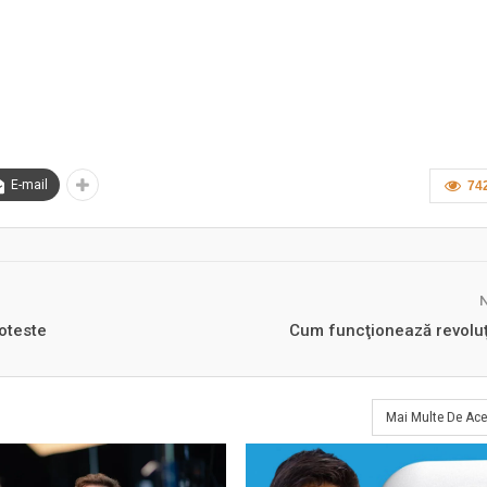
E-mail
74
roteste
Cum funcţionează revoluţ
Mai Multe De Ace