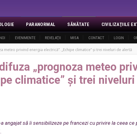
OLOGIE
PARANORMAL
SĂNĂTATE
CIVILIZAŢIILE 
NOI
EVENIMENTE
REVELAŢII
MISA
CONTACT
LOGIN
O
 meteo privind energia electrică”. „Echipe climatice” și trei niveluri de alertă
 difuza „prognoza meteo pri
pe climatice” și trei niveluri
s-a angajat să îi sensibilizeze pe francezi cu privire la ceea ce
.