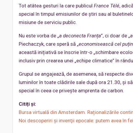
Tot atâtea gesturi la care publicul
France Télé
, adică
special în timpul emisiunilor de știri sau al buletinelo
misiune de serviciu public.
Nu este vorba de „
a deconecta Franța
”, ci doar de „
a
Piechaczyk, care speră să „
economisească cel puțin 
această inițiativă se înscrie într-o „schimbare ecol
inclusiv prin crearea unei „echipe climatice” în rândul
Grupul se angajează, de asemenea, să respecte dive
luminilor în toate clădirile sale după ora 21.30, și 
special în ceea ce privește amprenta de carbon.
Citiți și:
Bursa virtuală din Amsterdam. Raționalizările conti
Noi descoperiri şi invenţii epocale: putem avea în fe