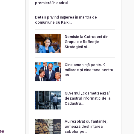
premieră în cadrul…
Detalii privind iniţierea în mantra de
comuniune cu Kalki…
Demisie la Cotroceni din
Grupul de Reflecție
Strategică și…
Cine amenință pentru 9
miliarde și cine tace pentru
un…
Guvernul „cosmetizează”
dezastrul informatic de la
Cadastru…
Au rezolvat cu fântânile,
urmează desființarea
ne
sobelor pe…