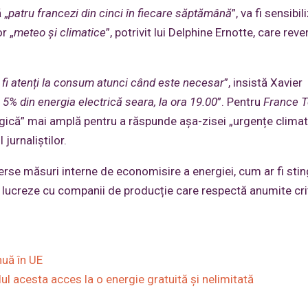
 „
patru francezi din cinci în fiecare săptămână
”, va fi sensibili
r „
meteo și climatice
”, potrivit lui Delphine Ernotte, care rev
 fi atenți la consum atunci când este necesar
”, insistă Xavier
5% din energia electrică seara, la ora 19.00
”. Pentru
France T
ogică” mai amplă pentru a răspunde așa-zisei „urgențe climat
 jurnaliștilor.
rse măsuri interne de economisire a energiei, cum ar fi sti
să lucreze cu companii de producție care respectă anumite crite
nuă în UE
lul acesta acces la o energie gratuită şi nelimitată