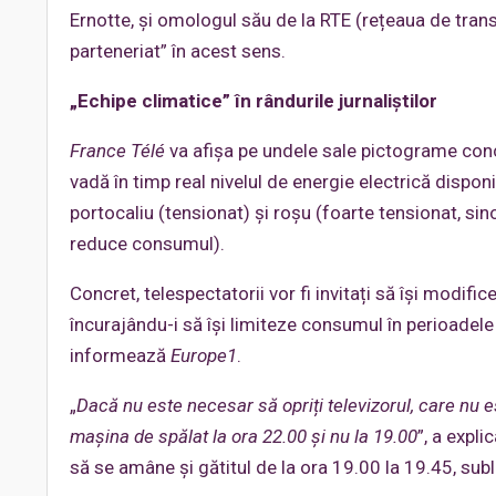
Ernotte, și omologul său de la RTE (rețeaua de trans
parteneriat” în acest sens.
„Echipe climatice” în rândurile jurnaliștilor
France Télé
va afișa pe undele sale pictograme conce
vadă în timp real nivelul de energie electrică disponib
portocaliu (tensionat) și roșu (foarte tensionat, si
reduce consumul).
Concret, telespectatorii vor fi invitați să își modifi
încurajându-i să își limiteze consumul în perioadele d
informează
Europe1
.
„
Dacă nu este necesar să opriți televizorul, care nu 
mașina de spălat la ora 22.00 și nu la 19.00
”, a expl
să se amâne și gătitul de la ora 19.00 la 19.45, subl