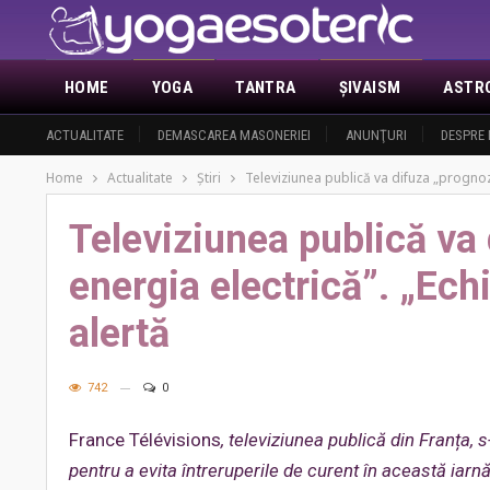
HOME
YOGA
TANTRA
ŞIVAISM
ASTR
ACTUALITATE
DEMASCAREA MASONERIEI
ANUNŢURI
DESPRE 
Home
Actualitate
Ştiri
Televiziunea publică va difuza „prognoza
Televiziunea publică va
energia electrică”. „Echi
alertă
742
0
France Télévisions
, televiziunea publică din Franța, 
pentru a evita întreruperile de curent în această iarnă