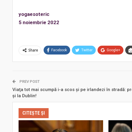
yogaesoteric
5 noiembrie 2022
Share
Facebook
Twitter
Google+
PREV POST
Viaţa tot mai scumpă i-a scos şi pe irlandezi în stradă: p
şi la Dublin!
CITEȘTE ȘI