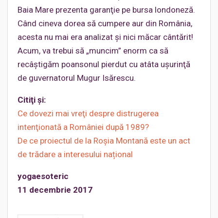
Baia Mare prezenta garanţie pe bursa londoneză.
Când cineva dorea să cumpere aur din România,
acesta nu mai era analizat şi nici măcar cântărit!
Acum, va trebui să „muncim” enorm ca să
recâştigăm poansonul pierdut cu atâta uşurinţă
de guvernatorul Mugur Isărescu.
Citiţi şi:
Ce dovezi mai vreţi despre distrugerea
intenţionată a României după 1989?
De ce proiectul de la Roșia Montană este un act
de trădare a interesului național
yogaesoteric
11 decembrie 2017