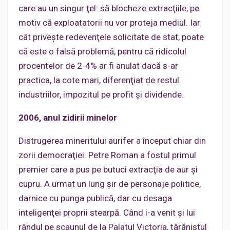
care au un singur ţel: să blocheze extracţiile, pe
motiv că exploatatorii nu vor proteja mediul. Iar
cât priveşte redevenţele solicitate de stat, poate
că este o falsă problemă, pentru că ridicolul
procentelor de 2-4% ar fi anulat dacă s-ar
practica, la cote mari, diferenţiat de restul
industriilor, impozitul pe profit şi dividende.
2006, anul zidirii minelor
Distrugerea mineritului aurifer a început chiar din
zorii democraţiei. Petre Roman a fostul primul
premier care a pus pe butuci extracţia de aur şi
cupru. A urmat un lung şir de personaje politice,
darnice cu punga publică, dar cu desaga
inteligenţei proprii stearpă. Când i-a venit şi lui
rândul pe scaunul de la Palatul Victoria, ţărănistul