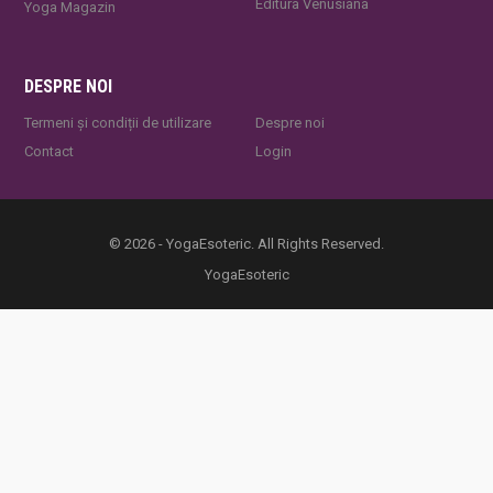
Editura Venusiana
Yoga Magazin
DESPRE NOI
Termeni și condiții de utilizare
Despre noi
Contact
Login
© 2026 - YogaEsoteric. All Rights Reserved.
YogaEsoteric