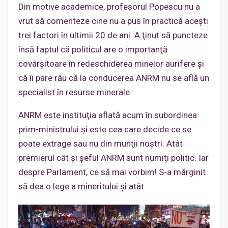
Din motive academice, profesorul Popescu nu a
vrut să comenteze cine nu a pus în practică aceşti
trei factori în ultimii 20 de ani. A ţinut să puncteze
însă faptul că politicul are o importanţă
covârşitoare în redeschiderea minelor aurifere şi
că îi pare rău că la conducerea ANRM nu se află un
specialist în resurse minerale.
ANRM este instituţia aflată acum în subordinea
prim-ministrului şi este cea care decide ce se
poate extrage sau nu din munţii noştri. Atât
premierul cât şi şeful ANRM sunt numiţi politic. Iar
despre Parlament, ce să mai vorbim! S-a mărginit
să dea o lege a mineritului şi atât.