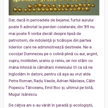
Dar, dacă în perioadele de bejenie, furtul aurului
poate fi adnotat la pierderi colaterale, din ’89 nu
mai poate fi vorba decât despre lipsă de
patriotism, de indolenţă şi ticăloşie din partea
liderilor care ne administrează destinele. Ne-a
cocoţat Dumnezeu pe o colină plină cu aur, argint,
cupru, molibden, uraniu şi reniu, iar noi stăm cu
mâna întinsă la cămătarii mileniului III ca să ne
înglodăm în datorii, pentru că aşa au vrut alde
Petre Roman, Radu Vasile, Adrian Năstase, Călin
Popescu Tăriceanu, Emil Boc şi, ultimul pe listă,
Mugur Isărescu.
De câţiva ani s-au vârât în şaradă şi ecologiştii,