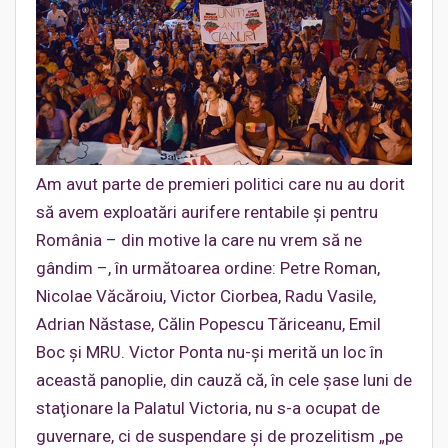
Am avut parte de premieri politici care nu au dorit
să avem exploatări aurifere rentabile şi pentru
România – din motive la care nu vrem să ne
gândim –, în următoarea ordine: Petre Roman,
Nicolae Văcăroiu, Victor Ciorbea, Radu Vasile,
Adrian Năstase, Călin Popescu Tăriceanu, Emil
Boc şi MRU. Victor Ponta nu-şi merită un loc în
această panoplie, din cauză că, în cele şase luni de
staţionare la Palatul Victoria, nu s-a ocupat de
guvernare, ci de suspendare şi de prozelitism „pe