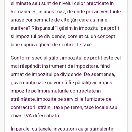
eliminate sau sunt de nivelul celor practicate în
România. Şi, în acest caz, de unde provin veniturile
uriaşe consemnate de alte ţări care au mine
aurifere? Răspunsul îl găsim în impozitul pe profit
şi impozitul pe dividende, corelat cu un concept
bine supravegheat de scutire de taxe.
Conform specialiştilor, impozitul pe profit este cel
mai răspândit instrument de impozitare, fiind
urmat de impozitul pe dividende. De asemenea,
guvernanţii care nu vor să fie păcăliţi au impus
impozite pe împrumuturile contractate în
străinătate, impozite pe serviciile furnizate de
contractorii străini, taxe pe teren, taxe locale sau
chiar TVA diferenţiată.
În paralel cu taxele, investitorii au şi stimulente