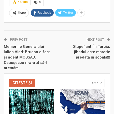
14.189
0
Share
Facebook
Twitter
PREV POST
NEXT POST
Memoriile Generalului
Stupefiant: În Turcia,
Iulian Vlad: Brucan a fost
jihadul este materie
şi agent MOSSAD.
predată în şcoală!!!
Ceauşescu n-a vrut să-l
arestăm
CITEȘTE ȘI
Toate