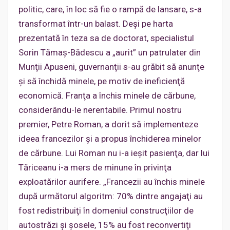
politic, care, în loc să fie o rampă de lansare, s-a
transformat într-un balast. Deşi pe harta
prezentată în teza sa de doctorat, specialistul
Sorin Tămaş-Bădescu a „aurit” un patrulater din
Munţii Apuseni, guvernanţii s-au grăbit să anunţe
şi să închidă minele, pe motiv de ineficienţă
economică. Franţa a închis minele de cărbune,
considerându-le nerentabile. Primul nostru
premier, Petre Roman, a dorit să implementeze
ideea francezilor şi a propus închiderea minelor
de cărbune. Lui Roman nu i-a ieşit pasienţa, dar lui
Tăriceanu i-a mers de minune în privinţa
exploatărilor aurifere. „Francezii au închis minele
după următorul algoritm: 70% dintre angajaţi au
fost redistribuiţi în domeniul construcţiilor de
autostrăzi şi şosele, 15% au fost reconvertiţi