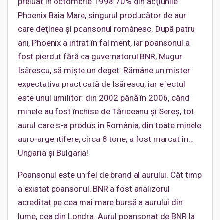
preluat în octombrie 1998 70% din acţiunile
Phoenix Baia Mare, singurul producător de aur
care deţinea şi poansonul românesc. După patru
ani, Phoenix a intrat în faliment, iar poansonul a
fost pierdut fără ca guvernatorul BNR, Mugur
Isărescu, să mişte un deget. Rămâne un mister
expectativa practicată de Isărescu, iar efectul
este unul umilitor: din 2002 până în 2006, când
minele au fost închise de Tăriceanu şi Sereş, tot
aurul care s-a produs în România, din toate minele
auro-argentifere, circa 8 tone, a fost marcat în…
Ungaria şi Bulgaria!
Poansonul este un fel de brand al aurului. Cât timp
a existat poansonul, BNR a fost analizorul
acreditat pe cea mai mare bursă a aurului din
lume, cea din Londra. Aurul poansonat de BNR la