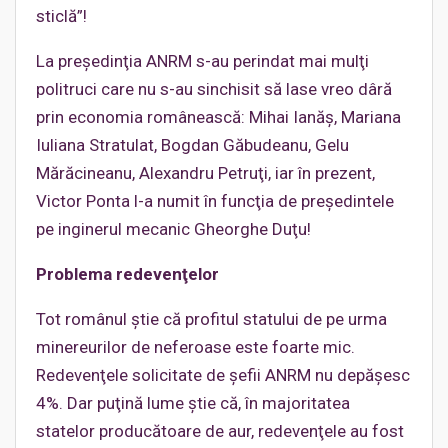
sticlă”!
La preşedinţia ANRM s-au perindat mai mulţi
politruci care nu s-au sinchisit să lase vreo dâră
prin economia românească: Mihai Ianăş, Mariana
Iuliana Stratulat, Bogdan Găbudeanu, Gelu
Mărăcineanu, Alexandru Petruţi, iar în prezent,
Victor Ponta l-a numit în funcţia de preşedintele
pe inginerul mecanic Gheorghe Duţu!
Problema redevenţelor
Tot românul ştie că profitul statului de pe urma
minereurilor de neferoase este foarte mic.
Redevenţele solicitate de şefii ANRM nu depăşesc
4%. Dar puţină lume ştie că, în majoritatea
statelor producătoare de aur, redevenţele au fost