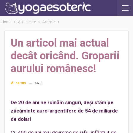
Home
Actualitate
Articole
Un articol mai actual
decât oricând. Groparii
aurului românesc!
14.189
0
De 20 de ani ne ruinăm singuri, deşi stăm pe
zăcăminte auro-argentifere de 54 de miliarde
de dolari
Cu 400 de ani mai devreme de jaful înfăptuit de