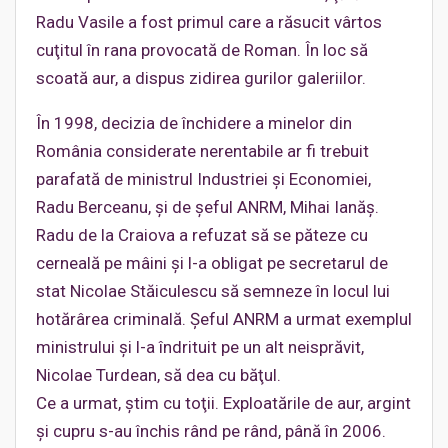
Radu Vasile a fost primul care a răsucit vârtos
cuţitul în rana provocată de Roman. În loc să
scoată aur, a dispus zidirea gurilor galeriilor.
În 1998, decizia de închidere a minelor din
România considerate nerentabile ar fi trebuit
parafată de ministrul Industriei şi Economiei,
Radu Berceanu, şi de şeful ANRM, Mihai Ianăş.
Radu de la Craiova a refuzat să se păteze cu
cerneală pe mâini şi l-a obligat pe secretarul de
stat Nicolae Stăiculescu să semneze în locul lui
hotărârea criminală. Şeful ANRM a urmat exemplul
ministrului şi l-a îndrituit pe un alt neisprăvit,
Nicolae Turdean, să dea cu băţul.
Ce a urmat, ştim cu toţii. Exploatările de aur, argint
şi cupru s-au închis rând pe rând, până în 2006.