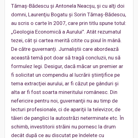
Tămaş-Bădescu şi Antonela Neacşu, şi cu alţi doi
domni, Laurenţiu Bogatu şi Sorin Tămaş-Bădescu,
au scris o carte în 2007, care prin titlu spune totul:
„Geologia Economică a Aurului”. Atât rezumatul
tezei, cât şi cartea merită citite cu pixul în mână.
De către guvernanți. Jurnaliștii care abordează
această temă pot doar să tragă concluzii, nu să
formulez legi. Desigur, dacă măcar un premier ar
fi solicitat un compendiu al lucrării ştiinţifice pe
tema extracţiei aurului, ar fi căzut pe gânduri şi
alta ar fi fost soarta mineritului românesc. Din
nefericire pentru noi, guvernanţii nu au timp de
lecturi profesionale, ci de apariţii la televizor, de
tăieri de panglici la autostrăzi neterminate etc. În
schimb, investitorii străini nu pornesc la drum
decât după ce au discutat pe îndelete cu