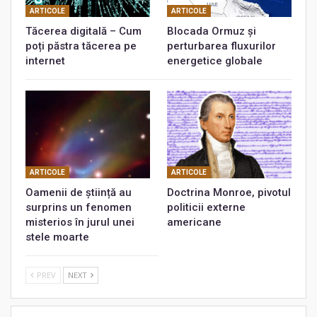
ARTICOLE
ARTICOLE
Tăcerea digitală – Cum
Blocada Ormuz și
poți păstra tăcerea pe
perturbarea fluxurilor
internet
energetice globale
ARTICOLE
ARTICOLE
Oamenii de știință au
Doctrina Monroe, pivotul
surprins un fenomen
politicii externe
misterios în jurul unei
americane
stele moarte
PREV
NEXT