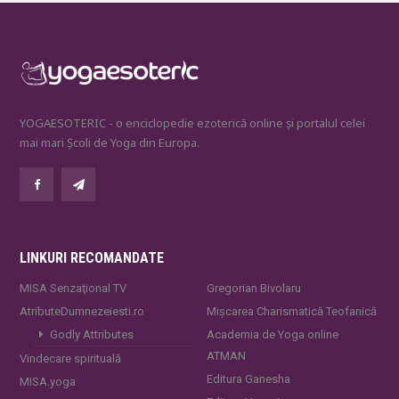
YOGAESOTERIC - o enciclopedie ezoterică online și portalul celei
mai mari Școli de Yoga din Europa.
LINKURI RECOMANDATE
MISA Senzaţional TV
Gregorian Bivolaru
AtributeDumnezeiesti.ro
Mișcarea Charismatică Teofanică
Godly Attributes
Academia de Yoga online
ATMAN
Vindecare spirituală
Editura Ganesha
MISA.yoga