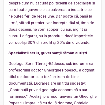
despre cum nu ascultă politicienii de specialişti şi
cum toate guvernele au bulversat o industrie ce
ne putea feri de recesiune. Dar poate că, până la
urmă, viitorii premieri vor îndrepta răul şi, timp de
două decenii, ne vom acoperi cu aur, argint şi
cupru. La figurat, nu la propriu – dacă impozitele
vor depăşi 30% din profit şi 20% din dividende.
Specialiştii scriu, guvernanţii rămân autişti
Geologul Sorin Tămaş-Bădescu, sub îndrumarea
profesorului doctor Gheorghe Popescu, a obţinut
titlul de doctor cu o teză extrem de bine
documentată. Lucrarea are un titlu sugestiv:
„Contribuţii privind geologia economică a aurului
românesc”. Acelaşi profesor universitar Gheorghe
Popescu, împreună cu două doamne, Gabriela