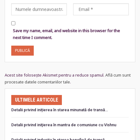
Save my name, email, and website in this browser for the
next time I comment.
Acest site folosește Akismet pentru a reduce spamul.
Află cum sunt
procesate datele comentariilor tale
.
ULTIMELE ARTICOLE
Detalii privind inițierea în starea minunată de transă…
Detalii privind iniţierea în mantra de comuniune cu Vishnu
Detalii privind inducția în starea benefică de transă…