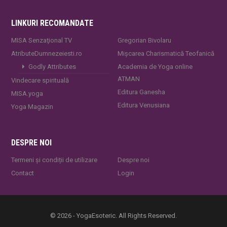
LINKURI RECOMANDATE
MISA Senzaţional TV
Gregorian Bivolaru
AtributeDumnezeiesti.ro
Mișcarea Charismatică Teofanică
Godly Attributes
Academia de Yoga online
ATMAN
Vindecare spirituală
Editura Ganesha
MISA.yoga
Editura Venusiana
Yoga Magazin
DESPRE NOI
Termeni și condiții de utilizare
Despre noi
Contact
Login
© 2026 - YogaEsoteric. All Rights Reserved.