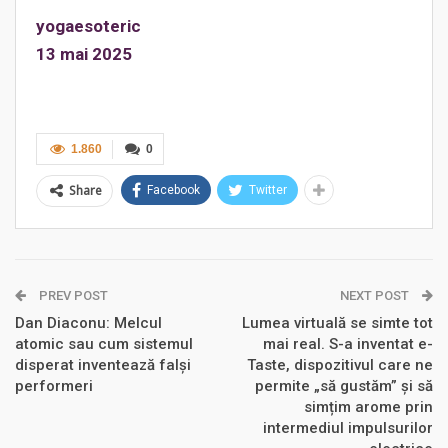
yogaesoteric
13 mai 2025
1.860
0
Share
Facebook
Twitter
PREV POST
NEXT POST
Dan Diaconu: Melcul
Lumea virtuală se simte tot
atomic sau cum sistemul
mai real. S-a inventat e-
disperat inventează falși
Taste, dispozitivul care ne
performeri
permite „să gustăm” și să
simțim arome prin
intermediul impulsurilor