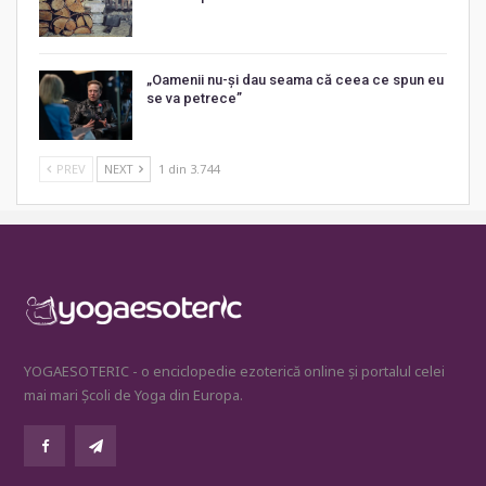
„Oamenii nu-și dau seama că ceea ce spun eu
se va petrece”
PREV
NEXT
1 din 3.744
YOGAESOTERIC - o enciclopedie ezoterică online și portalul celei
mai mari Școli de Yoga din Europa.