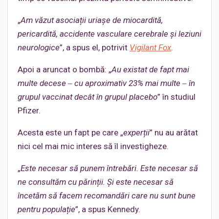
„
Am văzut asociații uriașe de miocardită,
pericardită, accidente vasculare cerebrale și leziuni
neurologice
”, a spus el, potrivit
Vigilant Fox
.
Apoi a aruncat o bombă: „
Au existat de fapt mai
multe decese ‒ cu aproximativ 23% mai multe ‒ în
grupul vaccinat decât în grupul placebo
” în studiul
Pfizer.
Acesta este un fapt pe care „
experții
” nu au arătat
nici cel mai mic interes să îl investigheze.
„
Este necesar
să punem întrebări.
Este necesar
să
ne consultăm cu părinții. Și
este necesar
să
încetăm să facem recomandări care nu sunt bune
pentru populație
”, a spus Kennedy.