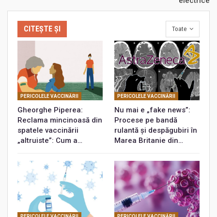
electrice
CITEȘTE ȘI
Toate
PERICOLELE VACCINĂRII
PERICOLELE VACCINĂRII
Gheorghe Piperea:
Nu mai e „fake news”:
Reclama mincinoasă din
Procese pe bandă
spatele vaccinării
rulantă și despăgubiri în
„altruiste”: Cum a…
Marea Britanie din…
PERICOLELE VACCINĂRII
PERICOLELE VACCINĂRII