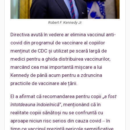
Robert F. Kennedy Jr.
Directiva avută în vedere ar elimina vaccinul anti-
covid din programul de vaccinare al copiilor
menținut de CDC și utilizat pe scară largă de
medici pentru a ghida distribuirea vaccinurilor,
marcând cea mai importantă mișcare a lui
Kennedy de până acum pentru a zdruncina
practicile de vaccinare ale țării.
El a afirmat că recomandarea pentru copii „
a fost
întotdeauna îndoielnică
”, menționând că în
realitate copiii sănătoși nu se confruntă cu
aproape niciun risc serios din cauza covid ‒ în
timp ce vaccinul prezintă pericole semnificative.