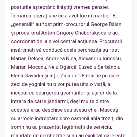
posturile aşteptând liniştiţi vremea pensiei.
În marea operaţiune ce a avut loc în martie 18,
„generalii” au fost prim-procurorul George Bălan
şi procurorul Anton Grigore Chaborsky, care au
coordonat de la nivel central acţiunea. Procurorii
însărcinaţi să conducă acele percheziţii au fost
Marian Delcea, Andreea Nica, Alexandru Ionescu,
Marian Mocanu, Nelu Ogarcă, Eusebiu Şerbănoiu,
Elena Gavadia şi alţii. Ziua de 18 martie pe care
zeci de yoghini nu o vor putea uita o viaţă, a
început cu spargerea geamurilor şi uşilor de la
intrare de către jandarmi, deşi multe dintre
acestea erau deschise sau aveau chei. Mascaţii
cu armele îndreptate spre oamenii abia treziţi din
somn nu au prezentat legitimaţii de serviciu,
mandate de percheziţie şi nu au explicat care este