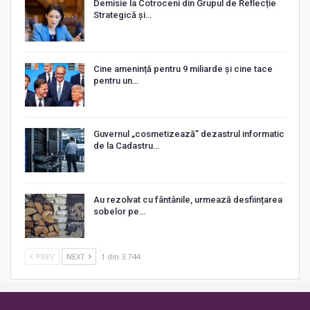
Demisie la Cotroceni din Grupul de Reflecție
Strategică și…
Cine amenință pentru 9 miliarde și cine tace
pentru un…
Guvernul „cosmetizează” dezastrul informatic
de la Cadastru…
Au rezolvat cu fântânile, urmează desființarea
sobelor pe…
PREV
NEXT
1 din 3.744