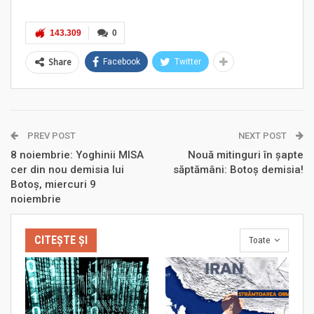
143.309
0
Share
Facebook
Twitter
PREV POST
NEXT POST
8 noiembrie: Yoghinii MISA
Nouă mitinguri în şapte
cer din nou demisia lui
săptămâni: Botoş demisia!
Botoş, miercuri 9
noiembrie
CITEȘTE ȘI
Toate