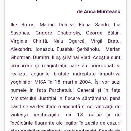
de Anca Munteanu
Ilie Botoş, Marian Delcea, Elena Sandu, Lia
Savonea, Grigore Chaborsky, George Bălan,
Virginia Chiriţă, Nelu Ogarcă, Virgil Bratu,
Alexandru Ionescu, Eusebiu Şerbănoiu, Marian
Gherman, Dumitru Ilieş şi Mihai Vlad. Aceştia sunt
procurorii şi magistraţii care au coordonat şi
realizat acţiunile brutale îndreptate împotriva
yoghinilor MISA în 18 martie 2004. Îşi vor auzi
numele în faţa Parchetului General şi în faţa
Ministerului Justiţiei în fiecare săptămână, până
când se va deschide o anchetă şi cei vinovaţii de
violenţa percheziţiilor din 18 martie şi de
încălcările flagrante ale legilor în zecile de cazuri