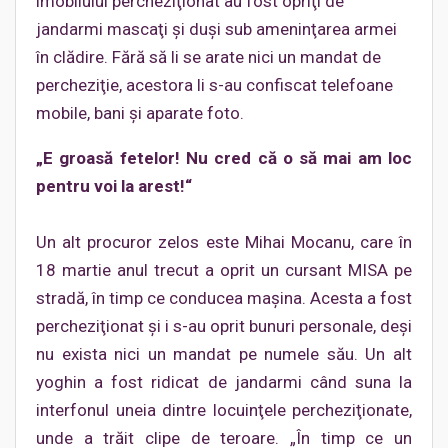
imobilului percheziţionat au fost opriţi de
jandarmi mascaţi şi duşi sub ameninţarea armei
în clădire. Fără să li se arate nici un mandat de
percheziţie, acestora li s-au confiscat telefoane
mobile, bani şi aparate foto.
„E groasă fetelor! Nu cred că o să mai am loc
pentru voi la arest!“
Un alt procuror zelos este Mihai Mocanu, care în
18 martie anul trecut a oprit un cursant MISA pe
stradă, în timp ce conducea maşina. Acesta a fost
percheziţionat şi i s-au oprit bunuri personale, deşi
nu exista nici un mandat pe numele său. Un alt
yoghin a fost ridicat de jandarmi când suna la
interfonul uneia dintre locuinţele percheziţionate,
unde a trăit clipe de teroare. „În timp ce un