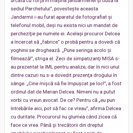
urcată cu forţa în maşina jandarmeriei şi dusă la
sediul Parchetului”, povesteşte aceasta.
Jandarmii i-au furat aparatul de fotografiat şi
telefonul mobil, deşi nu exista nici un mandat de
percheziţie pe numele ei. Acelaşi procuror Delcea
a încercat să „fabrice” o probă pentru a dovedi că
yoghinii se droghează. „Pune seringa acolo şi
filmează!”, striga el. Zeci de simpatizanţi MISA s-
au prezentat la IML pentru analize, dar în nici unul
dintre cazuri nu s-a dovedit prezenţa drogului în
sânge. „Cine mişcă să fie împuşcat pe loc!”, a fost
ordinul dat de Marian Delcea. Nimeni nu a putut
vorbi cu vreun avocat. De ce? Pentru că „eu pun
întrebările aici, pot să fac ce vreau”, afirma Delcea
cu duritate. Procurorul nu glumea când zicea că
face ce vrea. Până şi trecătorii din dreptul