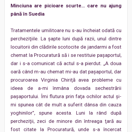
Minciuna are picioare scurte… care nu ajung
până în Suedia
Tratamentele umilitoare nu s-au încheiat odată cu
percheziţiile. La şapte luni după razii, unul dintre
locuitorii din clădirile scotocite de jandarmi a fost
chemat la Procuratură să i se restituie paşaportul,
dar i s-a comunicat că actul s-a pierdut. „A doua
oară când m-au chemat mi-au dat paşaportul, dar
procuroarea Virginia Chiriţă avea probleme cu
ideea de a-mi înmâna dovada sechestrării
paşaportului. Îmi flutura prin faţa ochilor actul şi-
mi spunea cât de mult a suferit dânsa din cauza
yoghinilor”, spune acesta. Luni la rând după
percheziţii, zeci de minore din întreaga ţară au
fost citate la Procuratură, unde s-a încercat