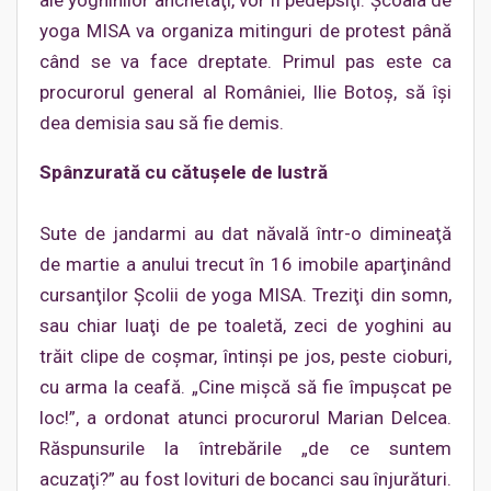
ale yoghinilor anchetaţi, vor fi pedepsiţi. Şcoala de
yoga MISA va organiza mitinguri de protest până
când se va face dreptate. Primul pas este ca
procurorul general al României, Ilie Botoş, să îşi
dea demisia sau să fie demis.
Spânzurată cu cătuşele de lustră
Sute de jandarmi au dat năvală într-o dimineaţă
de martie a anului trecut în 16 imobile aparţinând
cursanţilor Şcolii de yoga MISA. Treziţi din somn,
sau chiar luaţi de pe toaletă, zeci de yoghini au
trăit clipe de coşmar, întinşi pe jos, peste cioburi,
cu arma la ceafă. „Cine mişcă să fie împuşcat pe
loc!”, a ordonat atunci procurorul Marian Delcea.
Răspunsurile la întrebările „de ce suntem
acuzaţi?” au fost lovituri de bocanci sau înjurături.