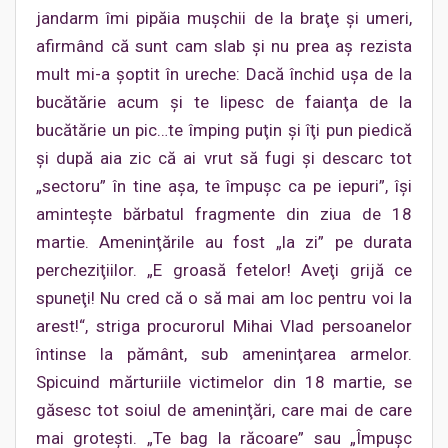
jandarm îmi pipăia muşchii de la braţe şi umeri,
afirmând că sunt cam slab şi nu prea aş rezista
mult mi-a şoptit în ureche: Dacă închid uşa de la
bucătărie acum şi te lipesc de faianţa de la
bucătărie un pic…te împing puţin şi îţi pun piedică
şi după aia zic că ai vrut să fugi şi descarc tot
„sectoru” în tine aşa, te împuşc ca pe iepuri”, îşi
aminteşte bărbatul fragmente din ziua de 18
martie. Ameninţările au fost „la zi” pe durata
percheziţiilor. „E groasă fetelor! Aveţi grijă ce
spuneţi! Nu cred că o să mai am loc pentru voi la
arest!“, striga procurorul Mihai Vlad persoanelor
întinse la pământ, sub ameninţarea armelor.
Spicuind mărturiile victimelor din 18 martie, se
găsesc tot soiul de ameninţări, care mai de care
mai groteşti. „Te bag la răcoare” sau „Împuşc