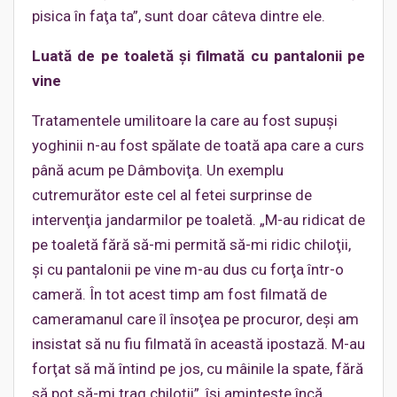
pisica în faţa ta”, sunt doar câteva dintre ele.
Luată de pe toaletă şi filmată cu pantalonii pe
vine
Tratamentele umilitoare la care au fost supuşi
yoghinii n-au fost spălate de toată apa care a curs
până acum pe Dâmboviţa. Un exemplu
cutremurător este cel al fetei surprinse de
intervenţia jandarmilor pe toaletă. „M-au ridicat de
pe toaletă fără să-mi permită să-mi ridic chiloţii,
şi cu pantalonii pe vine m-au dus cu forţa într-o
cameră. În tot acest timp am fost filmată de
cameramanul care îl însoţea pe procuror, deşi am
insistat să nu fiu filmată în această ipostază. M-au
forţat să mă întind pe jos, cu mâinile la spate, fără
să pot să-mi trag chiloţii”, îşi aminteşte încă