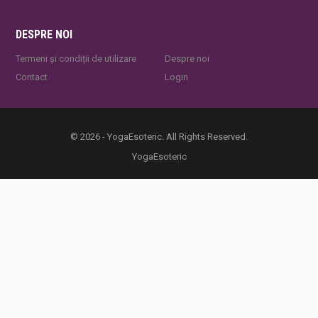
DESPRE NOI
Termeni și condiții de utilizare
Despre noi
Contact
Login
© 2026 - YogaEsoteric. All Rights Reserved.
YogaEsoteric