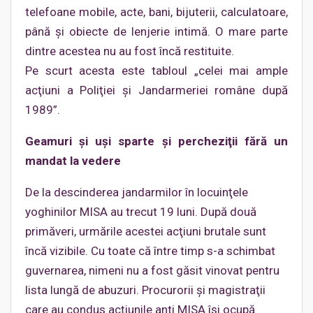
telefoane mobile, acte, bani, bijuterii, calculatoare,
până şi obiecte de lenjerie intimă. O mare parte
dintre acestea nu au fost încă restituite.
Pe scurt acesta este tabloul „celei mai ample
acţiuni a Poliţiei şi Jandarmeriei române după
1989”.
Geamuri şi uşi sparte şi percheziţii fără un
mandat la vedere
De la descinderea jandarmilor în locuinţele
yoghinilor MISA au trecut 19 luni. După două
primăveri, urmările acestei acţiuni brutale sunt
încă vizibile. Cu toate că între timp s-a schimbat
guvernarea, nimeni nu a fost găsit vinovat pentru
lista lungă de abuzuri. Procurorii şi magistraţii
care au condus acţiunile anti MISA îşi ocupă