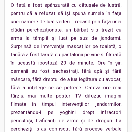
O fată a fost spânzurată cu cătuşele de lustră,
pentru că a refuzat să îşi spună numele în faţa
unei camere de luat vederi. Trecând prin faţa unei
clădiri percheziţionate, un bărbat s-a trezit cu
arma la tâmplă şi luat pe sus de jandarmi.
Surprinsă de intervenţia mascaţilor pe toaletă, o
tânără a fost târâtă cu pantalonii pe vine şi filmată
în această ipostază 20 de minute. Ore în şir,
oamenii au fost sechestraţi, fără apă şi fără
mâncare, fără dreptul de a lua legătura cu avocat,
fără a înţelege ce se petrece. Câteva ore mai
târziu, mai multe posturi TV difuzau imagini
filmate în timpul intervenţiilor jandarmilor,
prezentându-i pe yoghini drept infractori
periculoşi, traficanţi de arme şi de droguri. La
percheziţii s-au confiscat fără procese verbale