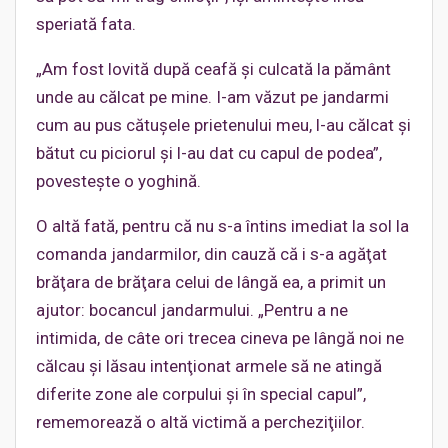
speriată fata.
„Am fost lovită după ceafă şi culcată la pământ
unde au călcat pe mine. I-am văzut pe jandarmi
cum au pus cătuşele prietenului meu, l-au călcat şi
bătut cu piciorul şi l-au dat cu capul de podea”,
povesteşte o yoghină.
O altă fată, pentru că nu s-a întins imediat la sol la
comanda jandarmilor, din cauză că i s-a agăţat
brăţara de brăţara celui de lângă ea, a primit un
ajutor: bocancul jandarmului. „Pentru a ne
intimida, de câte ori trecea cineva pe lângă noi ne
călcau şi lăsau intenţionat armele să ne atingă
diferite zone ale corpului şi în special capul”,
rememorează o altă victimă a percheziţiilor.