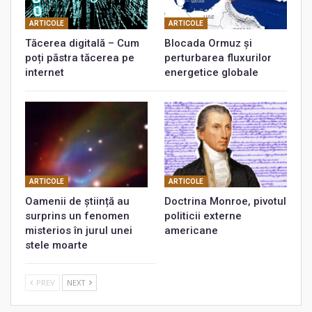
ARTICOLE
ARTICOLE
Tăcerea digitală – Cum
Blocada Ormuz și
poți păstra tăcerea pe
perturbarea fluxurilor
internet
energetice globale
ARTICOLE
ARTICOLE
Oamenii de știință au
Doctrina Monroe, pivotul
surprins un fenomen
politicii externe
misterios în jurul unei
americane
stele moarte
PREV
NEXT