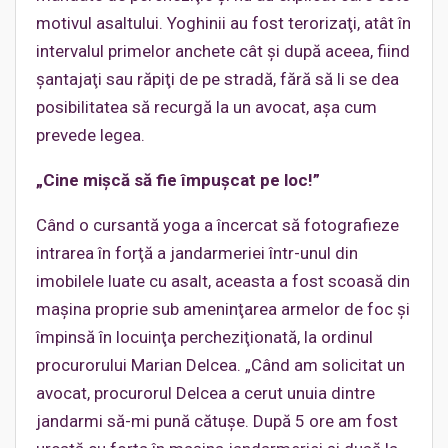
motivul asaltului. Yoghinii au fost terorizaţi, atât în
intervalul primelor anchete cât şi după aceea, fiind
şantajaţi sau răpiţi de pe stradă, fără să li se dea
posibilitatea să recurgă la un avocat, aşa cum
prevede legea.
„Cine mişcă să fie împuşcat pe loc!”
Când o cursantă yoga a încercat să fotografieze
intrarea în forţă a jandarmeriei într-unul din
imobilele luate cu asalt, aceasta a fost scoasă din
maşina proprie sub ameninţarea armelor de foc şi
împinsă în locuinţa percheziţionată, la ordinul
procurorului Marian Delcea. „Când am solicitat un
avocat, procurorul Delcea a cerut unuia dintre
jandarmi să-mi pună cătuşe. După 5 ore am fost