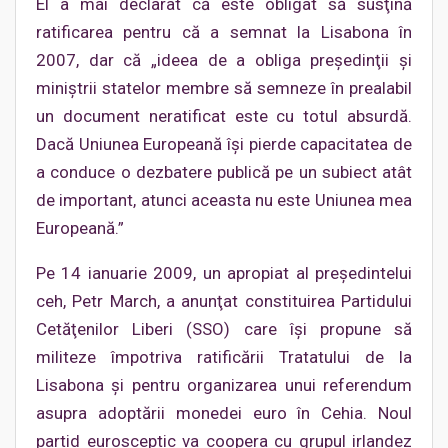
El a mai declarat că este obligat să susţină
ratificarea pentru că a semnat la Lisabona în
2007, dar că „ideea de a obliga preşedinţii şi
miniştrii statelor membre să semneze în prealabil
un document neratificat este cu totul absurdă.
Dacă Uniunea Europeană îşi pierde capacitatea de
a conduce o dezbatere publică pe un subiect atât
de important, atunci aceasta nu este Uniunea mea
Europeană.”
Pe 14 ianuarie 2009, un apropiat al preşedintelui
ceh, Petr March, a anunţat constituirea Partidului
Cetăţenilor Liberi (SSO) care îşi propune să
militeze împotriva ratificării Tratatului de la
Lisabona şi pentru organizarea unui referendum
asupra adoptării monedei euro în Cehia. Noul
partid eurosceptic va coopera cu grupul irlandez