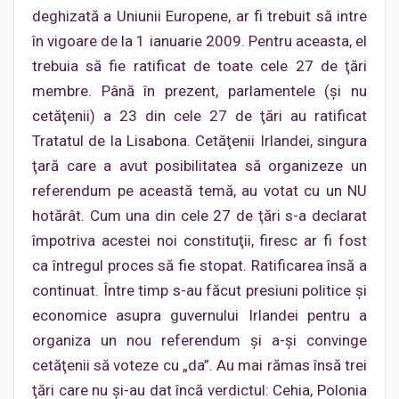
deghizată a Uniunii Europene, ar fi trebuit să intre
în vigoare de la 1 ianuarie 2009. Pentru aceasta, el
trebuia să fie ratificat de toate cele 27 de ţări
membre. Până în prezent, parlamentele (şi nu
cetăţenii) a 23 din cele 27 de ţări au ratificat
Tratatul de la Lisabona. Cetăţenii Irlandei, singura
ţară care a avut posibilitatea să organizeze un
referendum pe această temă, au votat cu un NU
hotărât. Cum una din cele 27 de ţări s-a declarat
împotriva acestei noi constituţii, firesc ar fi fost
ca întregul proces să fie stopat. Ratificarea însă a
continuat. Între timp s-au făcut presiuni politice şi
economice asupra guvernului Irlandei pentru a
organiza un nou referendum şi a-şi convinge
cetăţenii să voteze cu „da”. Au mai rămas însă trei
ţări care nu şi-au dat încă verdictul: Cehia, Polonia