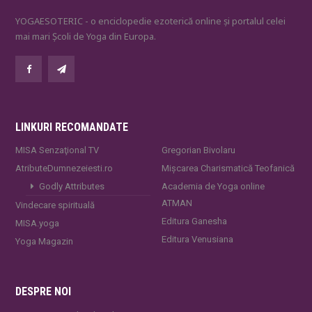
YOGAESOTERIC - o enciclopedie ezoterică online și portalul celei
mai mari Școli de Yoga din Europa.
LINKURI RECOMANDATE
MISA Senzaţional TV
Gregorian Bivolaru
AtributeDumnezeiesti.ro
Mișcarea Charismatică Teofanică
Godly Attributes
Academia de Yoga online
ATMAN
Vindecare spirituală
Editura Ganesha
MISA.yoga
Editura Venusiana
Yoga Magazin
DESPRE NOI