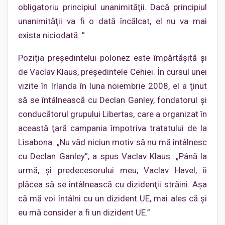
obligatoriu principiul unanimităţii. Dacă principiul
unanimităţii va fi o dată încălcat, el nu va mai
exista niciodată. ”
Poziţia preşedintelui polonez este împărtăşită şi
de Vaclav Klaus, preşedintele Cehiei. În cursul unei
vizite în Irlanda în luna noiembrie 2008, el a ţinut
să se întâlnească cu Declan Ganley, fondatorul şi
conducătorul grupului Libertas, care a organizat în
această ţară campania împotriva tratatului de la
Lisabona. „Nu văd niciun motiv să nu mă întâlnesc
cu Declan Ganley”, a spus Vaclav Klaus. „Până la
urmă, şi predecesorului meu, Vaclav Havel, îi
plăcea să se întâlnească cu dizidenţii străini. Aşa
că mă voi întâlni cu un dizident UE, mai ales că şi
eu mă consider a fi un dizident UE.”