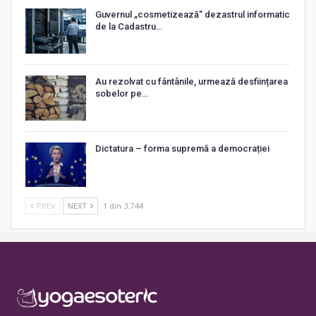
Guvernul „cosmetizează” dezastrul informatic
de la Cadastru…
Au rezolvat cu fântânile, urmează desființarea
sobelor pe…
Dictatura – forma supremă a democrației
PREV
NEXT
1 din 3.744