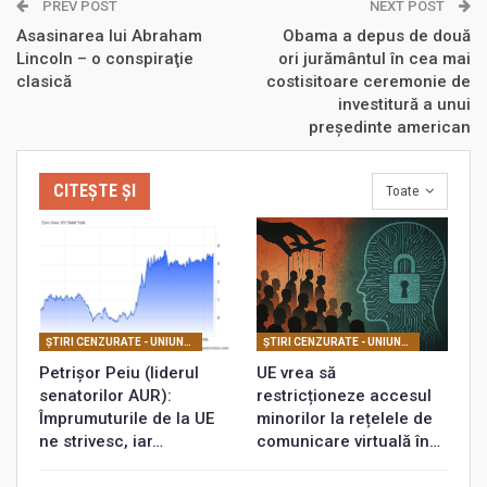
PREV POST
NEXT POST
Asasinarea lui Abraham
Obama a depus de două
Lincoln – o conspiraţie
ori jurământul în cea mai
clasică
costisitoare ceremonie de
investitură a unui
preşedinte american
CITEȘTE ȘI
Toate
ŞTIRI CENZURATE - UNIUNEA EUROPEANĂ
ŞTIRI CENZURATE - UNIUNEA EUROPEANĂ
Petrișor Peiu (liderul
UE vrea să
senatorilor AUR):
restricționeze accesul
Împrumuturile de la UE
minorilor la rețelele de
ne strivesc, iar…
comunicare virtuală în…