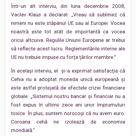
Într-un alt interviu, din luna decembrie 2008,
Vaclav Klaus a declarat: „Vreau să subliniez că
nimeni nu este stăpânul UE sau al Europei. Vocea
noastră este tot atât de importantă ca vocea
oricui altcuiva. Regulile Uniunii Europene ar trebui
să reflecte acest lucru. Reglementările interne ale
UE nu trebuie impuse cu forţa ţărilor membre.”
În acelaşi interviu, el şi-a exprimat satisfacţia că
Cehia nu a adoptat moneda unică europeană şi
este astfel protejată de efectele crizei financiare
globale: „Sistemul nostru bancar şi financiar nu a
fost expus în ultimii zece ani unor împrumuturi
toxice. În plus, suntem norocoşi că nu avem euro.
Coroana cehă ne izolează de economia
mondială.”