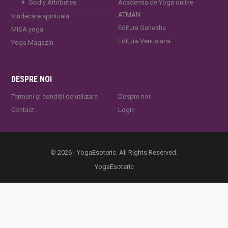
Godly Attributes
Academia de Yoga online
ATMAN
Vindecare spirituală
Editura Ganesha
MISA.yoga
Editura Venusiana
Yoga Magazin
DESPRE NOI
Termeni și condiții de utilizare
Despre noi
Contact
Login
© 2026 - YogaEsoteric. All Rights Reserved.
YogaEsoteric