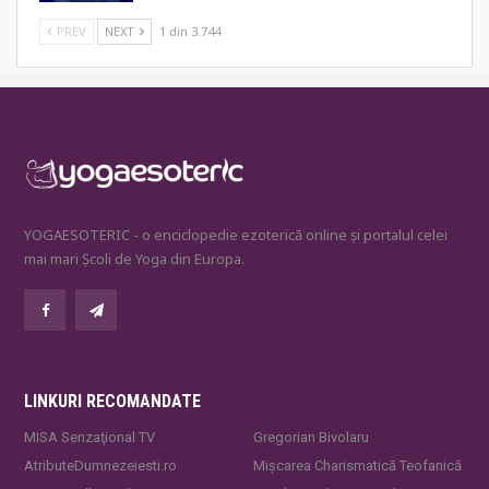
PREV
NEXT
1 din 3.744
YOGAESOTERIC - o enciclopedie ezoterică online și portalul celei
mai mari Școli de Yoga din Europa.
LINKURI RECOMANDATE
MISA Senzaţional TV
Gregorian Bivolaru
AtributeDumnezeiesti.ro
Mișcarea Charismatică Teofanică