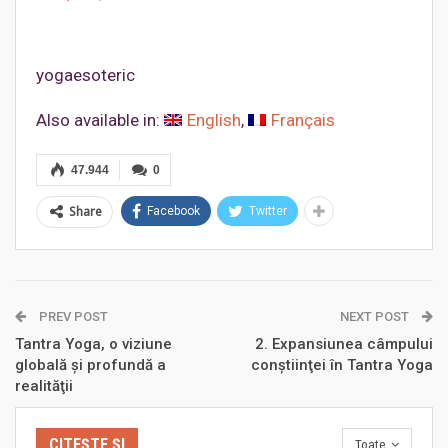
yogaesoteric
Also available in:
English
Français
47.944
0
Share
Facebook
Twitter
PREV POST
NEXT POST
Tantra Yoga, o viziune
2. Expansiunea câmpului
globală şi profundă a
conştiinţei în Tantra Yoga
realităţii
CITEȘTE ȘI
Toate