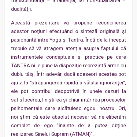
transcendenţa – imanenţei, iar non-dualitatea –
dualităţii.
Această prezentare vă propune reconcilierea
acestor noţiuni efectuând o sinteză originală şi
pasionantă între Yoga şi Tantra. Încă de la început
trebuie să vă atragem atenţia asupra faptului că
instrumentele conceptuale şi practice pe care
TANTRA ni le pune la dispoziţie reprezintă arme cu
dublu tăiş. Într-adevăr, dacă adeseori acestea pot
ajuta la ”străpungerea rapidă a vălului ignoranţei”,
ele pot contribui deopotrivă în unele cazuri la
satisfacerea, liniştirea şi chiar întărirea proceselor
psihomentale care alcătuiesc egoul nostru. Ori,
noi ştim că este absolut necesar să ne eliberăm
complet de ego ”înainte de a putea obţine
realizarea Sinelui Suprem (ATMAN)”.