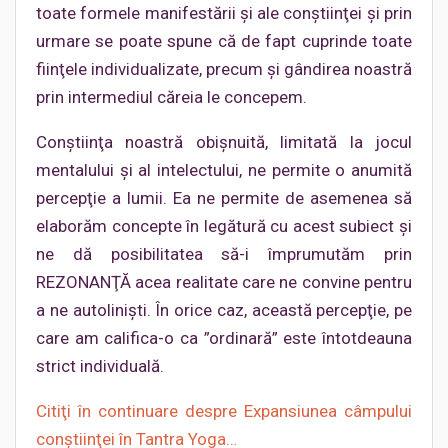
toate formele manifestării şi ale conştiinţei şi prin
urmare se poate spune că de fapt cuprinde toate
fiinţele individualizate, precum şi gândirea noastră
prin intermediul căreia le concepem.
Conştiinţa noastră obişnuită, limitată la jocul
mentalului şi al intelectului, ne permite o anumită
percepţie a lumii. Ea ne permite de asemenea să
elaborăm concepte în legătură cu acest subiect şi
ne dă posibilitatea să-i împrumutăm prin
REZONANŢĂ acea realitate care ne convine pentru
a ne autolinişti. În orice caz, această percepţie, pe
care am califica-o ca ”ordinară” este întotdeauna
strict individuală.
Citiţi în continuare despre Expansiunea câmpului
conştiinţei în Tantra Yoga…