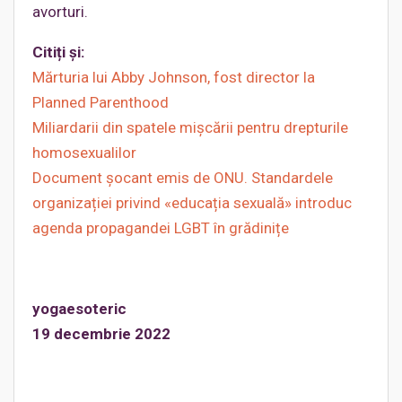
avorturi.
Citiți și:
Mărturia lui Abby Johnson, fost director la
Planned Parenthood
Miliardarii din spatele mișcării pentru drepturile
homosexualilor
Document șocant emis de ONU. Standardele
organizației privind «educația sexuală» introduc
agenda propagandei LGBT în grădinițe
yogaesoteric
19 decembrie 2022