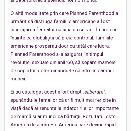
O altă modalitate prin care Planned Parenthood a
urmărit să distrugă familiile americane a fost
încurajarea femeilor să aibă un servici. În timp ce,
înainte ca globaliștii să preia controlul, familiile
americane prosperau doar cu tatăl care lucra,
Planned Parenthood s-a asigurat, în timpul
revoluției sexuale din anii ’60, să separe mamele
de copiii lor, determinându-le să intre în câmpul
muncii.
Ei au catalogat acest efort drept „
eliberare
”,
spunându-le femeilor că ar fi mult mai fericite în
viață dacă ar renunța la îndatoririle lor importante
de mamă și ar munci ca bărbații. Rezultatul este
America de acum – o Americă care devine rapid