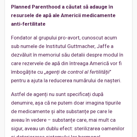
Planned Parenthood a căutat să adauge în
resursele de apă ale Americii medicamente
anti-fertilitate
Fondator al grupului pro-avort, cunoscut acum
sub numele de Institutul Guttmacher, Jaffe a
dezvăluit în memoriul său detalii despre modul în
care rezervele de apă din întreaga Americă vor fi
îmbogățite cu „
agenți de control al fertilității
”
pentru a ajuta la reducerea numărului de nașteri.
Astfel de agenți nu sunt specificați după
denumire, așa că ne putem doar imagina tipurile
de medicamente și alte substanțe pe care le
aveau în vedere – substanțe care, mai mult ca
sigur, aveau un dublu efect: sterilizarea oamenilor
și deteriorarea sistemului lor hormonal.