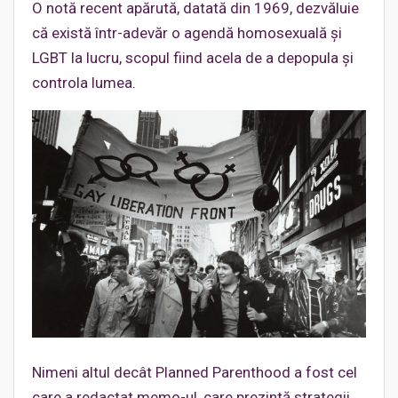
O notă recent apărută, datată din 1969, dezvăluie
că există într-adevăr o agendă homosexuală și
LGBT la lucru, scopul fiind acela de a depopula și
controla lumea.
Nimeni altul decât Planned Parenthood a fost cel
care a redactat memo-ul, care prezintă strategii