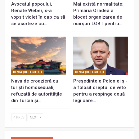
Avocatul popoului,
Mai există normalitate:
Renate Weber, s-a
Primăria Oradea a
vopsit violet în cap ca să
blocat organizarea de
se asorteze cu…
marșuri LGBT pentru…
DEVIAȚIILE LGBTQ+
DEVIAȚIILE LGBTQ+
Nava de croazieră cu
Președintele Poloniei și-
turiști homosexuali,
a folosit dreptul de veto
refuzată de autoritățile
pentru a respinge două
din Turcia și…
legi care…
PREV
NEXT