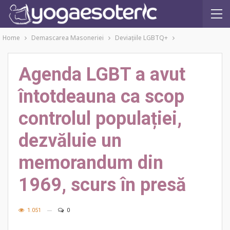
Home
Demascarea Masoneriei
Deviațiile LGBTQ+
Agenda LGBT a avut
întotdeauna ca scop
controlul populației,
dezvăluie un
memorandum din
1969, scurs în presă
1.051
0