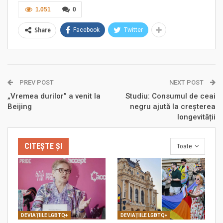
1.051
0
Share
Facebook
Twitter
PREV POST
NEXT POST
„Vremea durilor” a venit la
Studiu: Consumul de ceai
Beijing
negru ajută la creșterea
longevității
CITEȘTE ȘI
Toate
DEVIAȚIILE LGBTQ+
DEVIAȚIILE LGBTQ+