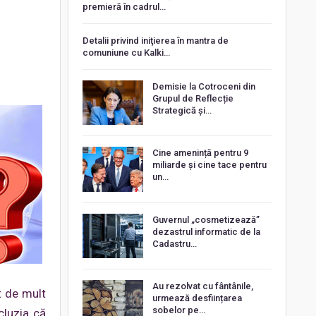
premieră în cadrul…
Detalii privind iniţierea în mantra de
comuniune cu Kalki…
Demisie la Cotroceni din
Grupul de Reflecție
Strategică și…
Cine amenință pentru 9
miliarde și cine tace pentru
un…
Guvernul „cosmetizează”
dezastrul informatic de la
Cadastru…
Au rezolvat cu fântânile,
t de mult
urmează desființarea
sobelor pe…
cluzia că