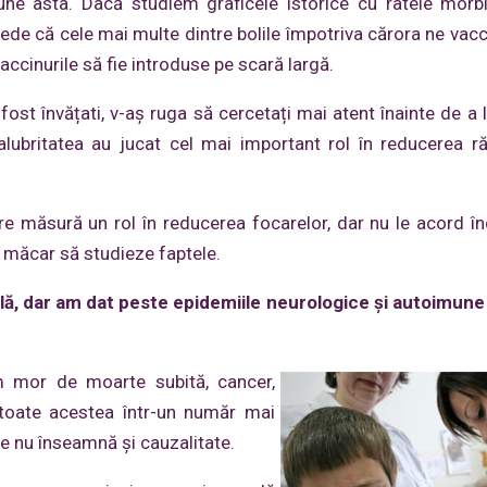
ne asta. Dacă studiem graficele istorice cu ratele morbid
mpede că cele mai multe dintre bolile împotriva cărora ne vac
vaccinurile să fie introduse pe scară largă.
fost învățati, v-aș ruga să cercetați mai atent înainte de a 
lubritatea au jucat cel mai important rol în reducerea ră
are măsură un rol în reducerea focarelor, dar nu le acord î
 măcar să studieze faptele.
lă, dar am dat peste epidemiile neurologice și autoimune
m mor de moarte subită, cancer,
 toate acestea într-un număr mai
ie nu înseamnă și cauzalitate.