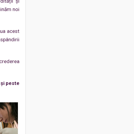
ității și
cinăm noi
lua acest
spândirii
ncrederea
 și peste