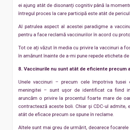
ei ajung atât de disonanți cognitiv până la momentul
întregul proces la care participă este atât de pericu
Al patrulea aspect al acestei paradigme a vaccinu
pentru a face reclamă vaccinurilor în acord cu prot
Tot ce ați văzut în media cu privire la vaccinuri a f
în amănunt înainte de a-mi pune repede eticheta de „
8. Vaccinurile nu sunt atât de eficiente precum 
Unele vaccinuri – precum cele împotriva tusei co
meningitei – sunt ușor de identificat ca fiind i
aruncăm o privire la procentul foarte mare de oa
contractează aceste boli. Chiar și CDC-ul admite, e
atât de eficace precum se spune în reclame.
Altele sunt mai greu de urmărit, deoarece focarele a