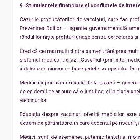
9. Stimulentele financiare și conflictele de inter
Cazurile producătorilor de vaccinuri, care fac prof
Prevenirea Bolilor – agenție guvernamentală amer
rândul lor niște profituri uriașe pentru cercetarea și 
Cred că cei mai mulți dintre oameni, fără prea mult 
sistemul medical de azi. Guvernul (prin intermediul
îndulcite și minciuni – ține spatele companiilor farma,
Medicii își primesc ordinele de la guvern – guvern c
de epidemii ce ar pute să o justifice, și în ciuda une
vaccinurilor.
Educația despre vaccinuri oferită medicilor este
extrem de părtinitoare, în care accentul pe riscuri ș
Medicii sunt, de asemenea, puternic tentați și motiv