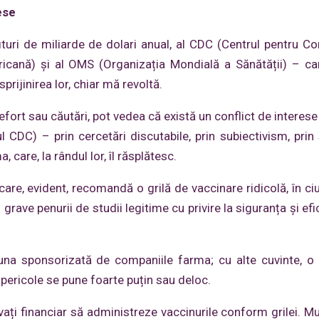
ese
ituri de miliarde de dolari anual, al CDC (Centrul pentru Con
icană) și al OMS (Organizația Mondială a Sănătății) – ca
sprijinirea lor, chiar mă revoltă.
efort sau căutări, pot vedea că există un conflict de interese
 CDC) – prin cercetări discutabile, prin subiectivism, prin s
 care, la rândul lor, îl răsplătesc.
are, evident, recomandă o grilă de vaccinare ridicolă, în ciu
i grave penurii de studii legitime cu privire la siguranța și ef
 una sponsorizată de companiile farma; cu alte cuvinte, o
i pericole se pune foarte puțin sau deloc.
ați financiar să administreze vaccinurile conform grilei. Mul