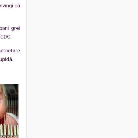
nvingi că
bani grei
e/CDC.
 cercetare
upidă.