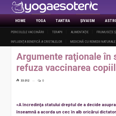
HOME
YOGA
TANTRA
ŞIVAISM
ASTR
ACTUALITATE
PERICOLELE VACCINĂRII
DEMASCAREA MASONERIEI
TERAPII
ALIMENTAŢIE
ANUNŢURI
FRUMUSEŢE Ş
DESPRE 
INFLUENȚA BENEFICĂ A CRISTALELOR
MEDICINĂ CU REMEDII NATURALE
Home
Sănătate
Pericole pentru sănătatea dumneavoastră
Ar
Argumente raţionale în sp
refuza vaccinarea copiil
33.012
0
«A încredinţa statului dreptul de a decide asupra
înseamnă a acorda un cec în alb oricărui dictator