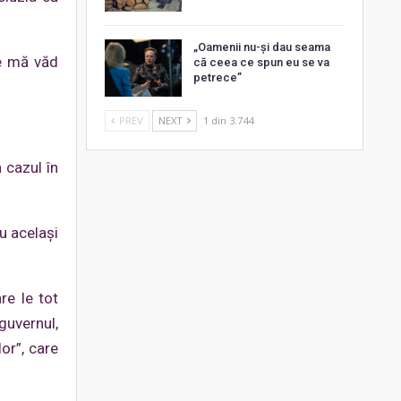
„Oamenii nu-și dau seama
re mă văd
că ceea ce spun eu se va
petrece”
PREV
NEXT
1 din 3.744
 cazul în
u același
re le tot
guvernul,
or”, care