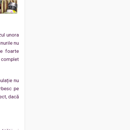
zul unora
nurile nu
te foarte
i complet
ulație nu
orbesc pe
ect, dacă