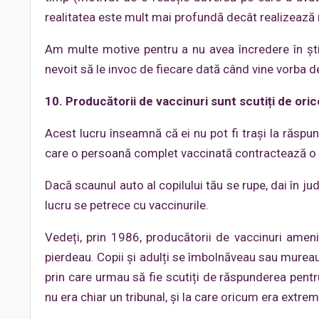
realitatea este mult mai profundă decât realizează
Am multe motive pentru a nu avea încredere în șt
nevoit să le invoc de fiecare dată când vine vorba d
10. Producătorii de vaccinuri sunt scutiți de or
Acest lucru înseamnă că ei nu pot fi trași la răspun
care o persoană complet vaccinată contractează o boa
Dacă scaunul auto al copilului tău se rupe, dai în 
lucru se petrece cu vaccinurile.
Vedeți, prin 1986, producătorii de vaccinuri ameni
pierdeau. Copii și adulți se îmbolnăveau sau mureau,
prin care urmau să fie scutiți de răspunderea pentru 
nu era chiar un tribunal, și la care oricum era extrem d