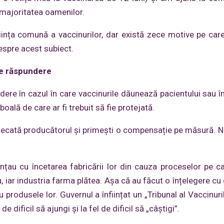
 majoritatea oamenilor.
iința comună a vaccinurilor, dar există zece motive pe ca
espre acest subiect.
ice răspundere
dere în cazul în care vaccinurile dăunează pacientului sau în
lă de care ar fi trebuit să fie protejată.
judecată producătorul și primești o compensație pe măsură. N
nțau cu încetarea fabricării lor din cauza proceselor pe ca
 iar industria farma plătea. Așa că au făcut o înțelegere cu 
produsele lor. Guvernul a înființat un „Tribunal al Vaccinuril
e dificil să ajungi și la fel de dificil să „câștigi”.