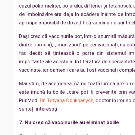
cazul poliomielitei, pojarului, difteriei și tetanosu
de îmbolnăvire era deja în scădere înainte de intr
aproape imposibil de dovedit că vaccinurile sunt ce
Deși cred că vaccinurile pot, într-o anumită măsură
dintre oameni), „imunizând” pe cei vaccinați, nu es
fac decât să țintească o parte din sistemul imun
importante ale acestuia. În literatura de specialit
vaccinate, iar oamenii care au fost vaccinați compl
Mai știm, de asemenea, că nu toată lumea are o rea
este imună la bolile „care pot fi prevenite prin v
PubMed.
Dr. Tetyana Obukhanych
, doctor în imunol
sunteți interesați.
7. Nu cred că vaccinurile au eliminat bolile