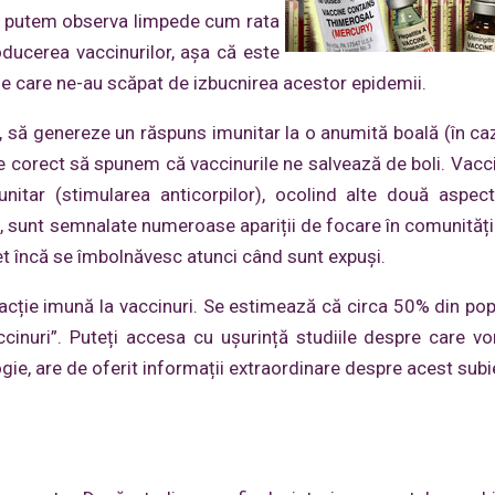
lui, putem observa limpede cum rata
oducerea vaccinurilor, așa că este
le care ne-au scăpat de izbucnirea acestor epidemii.
, să genereze un răspuns imunitar la o anumită boală (în ca
te corect să spunem că vaccinurile ne salvează de boli. Vacci
itar (stimularea anticorpilor), ocolind alte două aspec
ate, sunt semnalate numeroase apariții de focare în comunităț
et încă se îmbolnăvesc atunci când sunt expuși.
cție imună la vaccinuri. Se estimează că circa 50% din pop
accinuri”. Puteți accesa cu ușurință studiile despre care v
ogie, are de oferit informații extraordinare despre acest subi