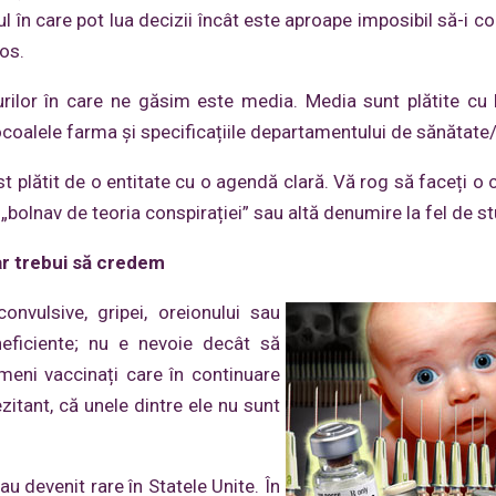
 în care pot lua decizii încât este aproape imposibil să-i co
los.
rilor în care ne găsim este media. Media sunt plătite cu 
ocoalele farma și specificațiile departamentului de sănătat
ost plătit de o entitate cu o agendă clară. Vă rog să faceți o
bolnav de teoria conspirației” sau altă denumire la fel de st
ar trebui să credem
nvulsive, gripei, oreionului sau
neficiente; nu e nevoie decât să
meni vaccinați care în continuare
zitant, că unele dintre ele nu sunt
u devenit rare în Statele Unite. În