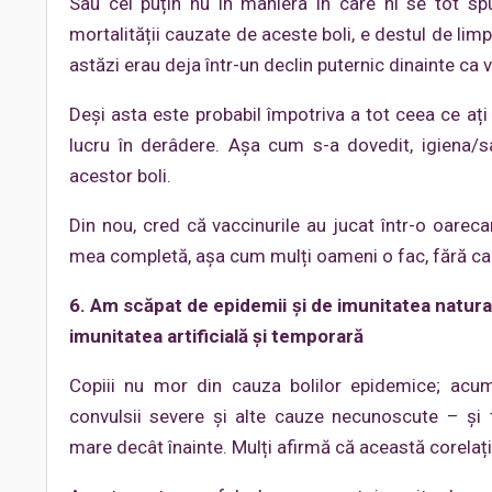
Sau cel puțin nu în maniera în care ni se tot spu
mortalității cauzate de aceste boli, e destul de li
astăzi erau deja într-un declin puternic dinainte ca 
Deși asta este probabil împotriva a tot ceea ce ați 
lucru în derâdere. Așa cum s-a dovedit, igiena/sa
acestor boli.
Din nou, cred că vaccinurile au jucat într-o oarec
mea completă, așa cum mulți oameni o fac, fără ca
6. Am scăpat de epidemii și de imunitatea natura
imunitatea artificială și temporară
Copiii nu mor din cauza bolilor epidemice; acu
convulsii severe și alte cauze necunoscute – și
mare decât înainte. Mulți afirmă că această corelaț