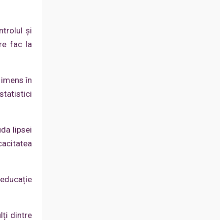
trolul și
re fac la
 imens în
tatistici
da lipsei
icacitatea
 educație
ți dintre