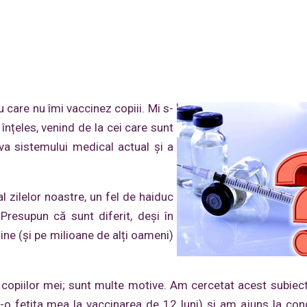
 care nu îmi vaccinez copiii. Mi s-
înțeles, venind de la cei care sunt
va sistemului medical actual și a
l zilelor noastre, un fel de haiduc
Presupun că sunt diferit, deși în
ne (și pe milioane de alți oameni)
i copiilor mei; sunt multe motive. Am cercetat acest subiec
-o fetița mea la vaccinarea de 12 luni) și am ajuns la con