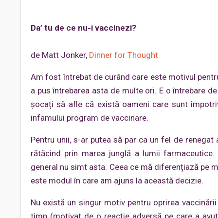
Da’ tu de ce nu-i vaccinezi?
de Matt Jonker,
Dinner for Thought
Am fost întrebat de curând care este motivul pentru
a pus întrebarea asta de multe ori. E o întrebare de 
șocați să afle că există oameni care sunt împotri
infamului program de vaccinare.
Pentru unii, s-ar putea să par ca un fel de renegat a
rătăcind prin marea junglă a lumii farmaceutice. 
general nu simt asta. Ceea ce mă diferențiază pe mi
este modul în care am ajuns la această decizie.
Nu există un singur motiv pentru oprirea vaccinări
timp (motivat de o reacție adversă pe care a avut