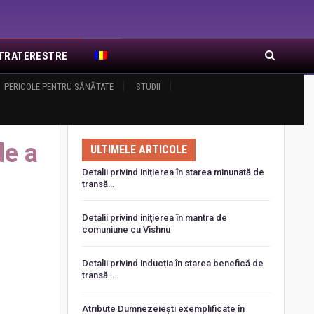
EXTRATERESTRE
RA DE RĂSĂRIT
PERICOLE PENTRU SĂNĂTATE
ARTICOLE RECENTE
STUDII
or
de a
ULTIMELE ARTICOLE
Detalii privind inițierea în starea minunată de
transă…
Detalii privind iniţierea în mantra de
comuniune cu Vishnu
Detalii privind inducția în starea benefică de
transă…
Atribute Dumnezeiești exemplificate în