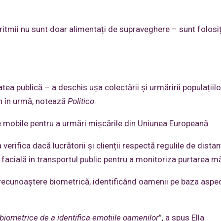
itmii nu sunt doar alimentați de supraveghere – sunt folosiț
tea publică – a deschis ușa colectării și urmăririi populațiilo
an în urmă, notează
Politico
.
e mobile pentru a urmări mișcările din Uniunea Europeană.
erifica dacă lucrătorii și clienții respectă regulile de dista
facială în transportul public pentru a monitoriza purtarea mă
recunoaștere biometrică, identificând oamenii pe baza aspect
biometrice de a identifica emoțiile oamenilor
”, a spus Ella