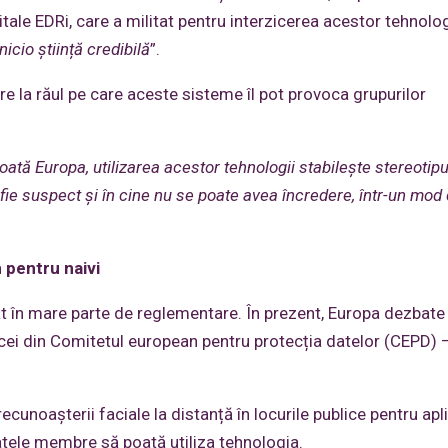
ale EDRi, care a militat pentru interzicerea acestor tehnolog
icio știință credibilă
”.
re la răul pe care aceste sisteme îl pot provoca grupurilor
ată Europa, utilizarea acestor tehnologii stabilește stereotipur
ă fie suspect și în cine nu se poate avea încredere, într-un mod
 pentru naivi
t în mare parte de reglementare. În prezent, Europa dezbate 
iv cei din Comitetul european pentru protecția datelor (CEPD)
ecunoașterii faciale la distanță în locurile publice pentru apl
statele membre să poată utiliza tehnologia.