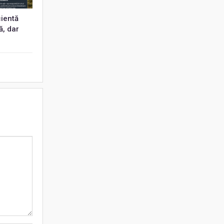
cientă
ă, dar