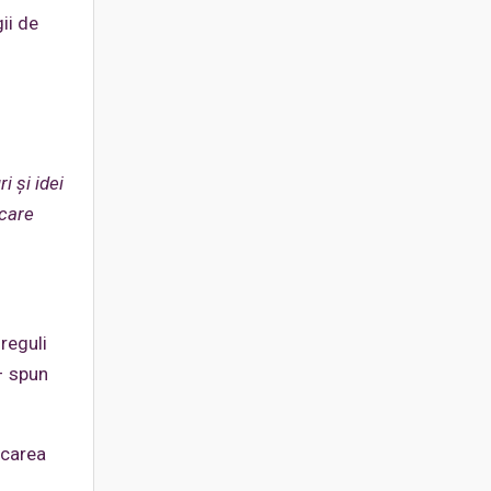
ii de
i și idei
 care
reguli
 – spun
icarea