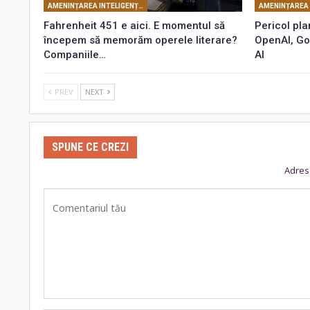
AMENINȚAREA INTELIGENȚEI ARTIFICIALE
Fahrenheit 451 e aici. E momentul să
Pericol pla
începem să memorăm operele literare?
OpenAI, Go
Companiile…
AI
PREV
NEXT
SPUNE CE CREZI
Adresa