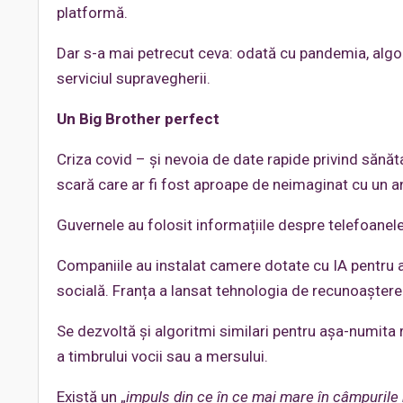
platformă.
Dar s-a mai petrecut ceva: odată cu pandemia, algor
serviciul supravegherii.
Un Big Brother perfect
Criza covid – și nevoia de date rapide privind sănăta
scară care ar fi fost aproape de neimaginat cu un 
Guvernele au folosit informațiile despre telefoanel
Companiile au instalat camere dotate cu IA pentru a v
socială. Franța a lansat tehnologia de recunoaștere 
Se dezvoltă și algoritmi similari pentru așa-numita 
a timbrului vocii sau a mersului.
Există un „
impuls din ce în ce mai mare în câmpurile 