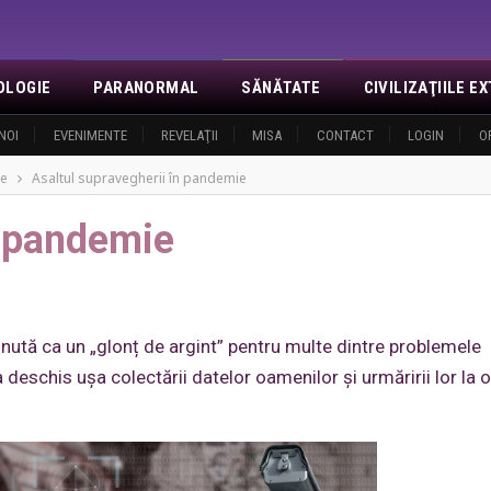
OLOGIE
PARANORMAL
SĂNĂTATE
CIVILIZAŢIILE 
NOI
EVENIMENTE
REVELAŢII
MISA
CONTACT
LOGIN
O
le
Asaltul supravegherii în pandemie
n pandemie
sținută ca un „glonț de argint” pentru multe dintre problemele
 deschis ușa colectării datelor oamenilor și urmăririi lor la 