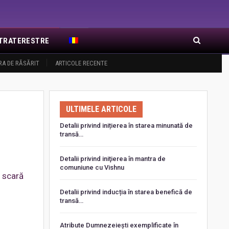
EXTRATERESTRE
RA DE RĂSĂRIT
ARTICOLE RECENTE
ULTIMELE ARTICOLE
Detalii privind inițierea în starea minunată de
transă…
Detalii privind iniţierea în mantra de
comuniune cu Vishnu
o scară
Detalii privind inducția în starea benefică de
transă…
Atribute Dumnezeiești exemplificate în