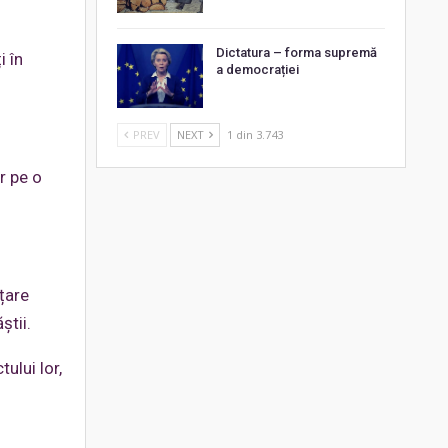
Dictatura – forma supremă
i în
a democrației
PREV
NEXT
1 din 3.743
r pe o
nțare
știi.
ului lor,