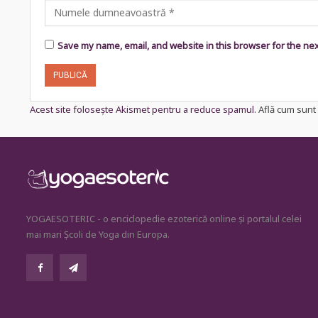
Save my name, email, and website in this browser for the ne
Acest site folosește Akismet pentru a reduce spamul.
Află cum sunt 
YOGAESOTERIC - o enciclopedie ezoterică online și portalul celei
mai mari Școli de Yoga din Europa.