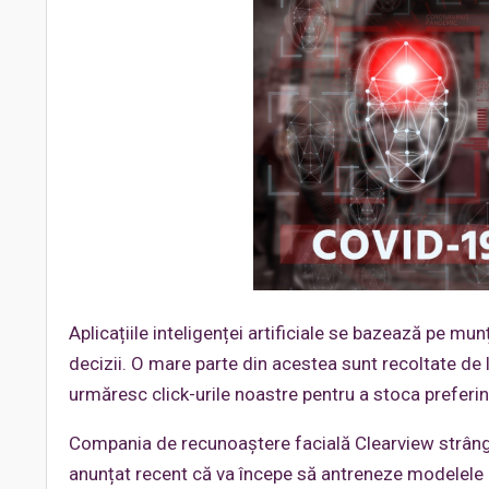
Aplicațiile inteligenței artificiale se bazează pe mun
decizii. O mare parte din acestea sunt recoltate de 
urmăresc click-urile noastre pentru a stoca preferin
Compania de recunoaștere facială Clearview strâng
anunțat recent că va începe să antreneze modelele IA 