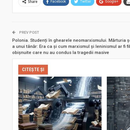
Share
Facebook
Twitter
Google+
PREV POST
Polonia. Studenți în ghearele neomarxismului. Mărturia 
a unui tânăr: Era ca și cum marxismul și leninismul ar fi fil
obișnuite care nu au condus la tragedii masive
CITEȘTE ȘI