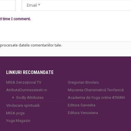
xt time I comment.
procesate datele comentariilor tale
.
LINKURI RECOMANDATE
MISA Senzaţional TV
Gregorian Bivolaru
AtributeDumnezeiesti.ro
Mișcarea Charismatică Teofanică
Godly Attributes
Academia de Yoga online ATMAN
Editura Ganesha
Vindecare spirituală
Editura Venusiana
MISA.yoga
Yoga Magazin