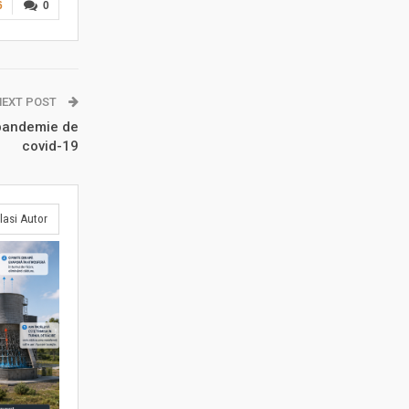
6
0
NEXT POST
a pandemie de
covid-19
lasi Autor