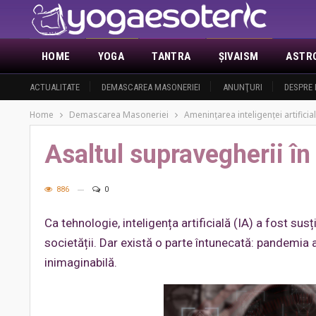
HOME
YOGA
TANTRA
ŞIVAISM
ASTR
ACTUALITATE
DEMASCAREA MASONERIEI
ANUNŢURI
DESPRE 
Home
Demascarea Masoneriei
Amenințarea inteligenței artificia
Asaltul supravegherii î
886
0
Ca tehnologie, inteligența artificială (IA) a fost su
societății. Dar există o parte întunecată: pandemia a
inimaginabilă.