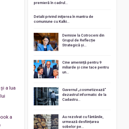
premieră în cadrul…
Detalii privind iniţierea în mantra de
comuniune cu Kalki…
Demisie la Cotroceni din
Grupul de Reflecție
Strategică și…
Cine amenință pentru 9
miliarde și cine tace pentru
un…
și a lua
Guvernul „cosmetizează”
dezastrul informatic de la
lui
Cadastru…
book a
Au rezolvat cu fântânile,
urmează desființarea
e
sobelor pe…