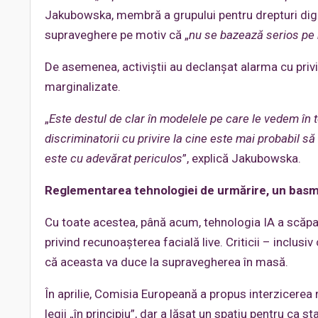
Jakubowska, membră a grupului pentru drepturi digit
supraveghere pe motiv că „
nu se bazează serios pe n
De asemenea, activiștii au declanșat alarma cu privi
marginalizate.
„
Este destul de clar în modelele pe care le vedem în to
discriminatorii cu privire la cine este mai probabil s
este cu adevărat periculos
”, explică Jakubowska.
Reglementarea tehnologiei de urmărire, un basm
Cu toate acestea, până acum, tehnologia IA a scăpa
privind recunoașterea facială live. Criticii – inclus
că aceasta va duce la supravegherea în masă.
În aprilie, Comisia Europeană a propus interzicerea r
legii „în principiu”, dar a lăsat un spațiu pentru ca 