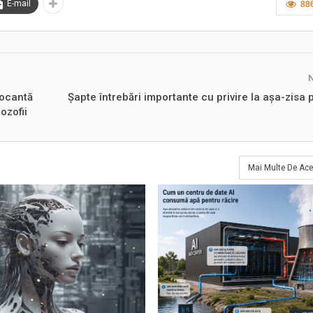
E-mail
88
șocantă
Șapte întrebări importante cu privire la așa-zis
ozofii
Mai Multe De Ace