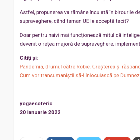
Astfel, propunerea va rămâne încuiată în birourile d
supraveghere, când taman UE le acceptă tacit?
Doar pentru naivi mai funcționează mitul că inteligen
devenit o rețea majoră de supraveghere, implementat
Citiți și:
Pandemia, drumul către Robie. Creșterea și răspândire
Cum vor transumaniștii să-l înlocuiască pe Dumneze
yogaesoteric
20 ianuarie 2022