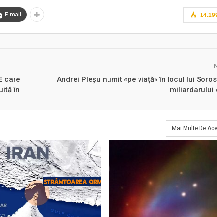
E-mail
14.19
E care
Andrei Pleșu numit «pe viață» în locul lui Soros
uită în
miliardarului
Mai Multe De Ace