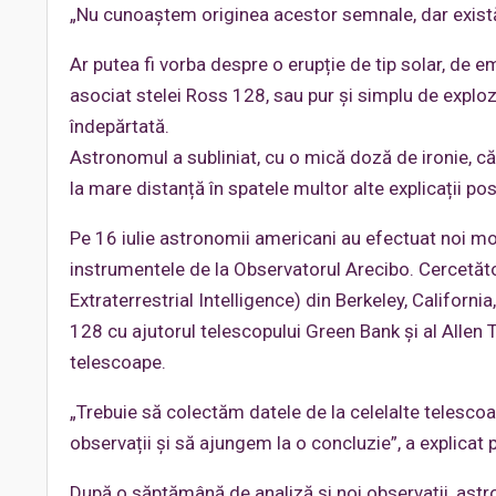
„Nu cunoaștem originea acestor semnale, dar există t
Ar putea fi vorba despre o erupție de tip solar, de 
asociat stelei Ross 128, sau pur și simplu de explozia
îndepărtată.
Astronomul a subliniat, cu o mică doză de ironie, că 
la mare distanță în spatele multor alte explicații posi
Pe 16 iulie astronomii americani au efectuat noi mon
instrumentele de la Observatorul Arecibo. Cercetăto
Extraterrestrial Intelligence) din Berkeley, Californi
128 cu ajutorul telescopului Green Bank și al Allen
telescoape.
„Trebuie să colectăm datele de la celelalte telesco
observații și să ajungem la o concluzie”, a explicat
După o săptămână de analiză și noi observații, astr