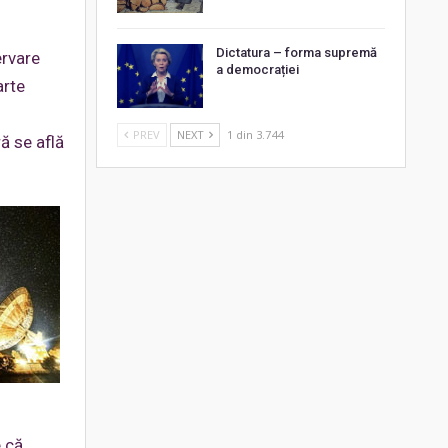
Dictatura – forma supremă
ervare
a democrației
arte
PREV
NEXT
1 din 3.744
ă se află
e că