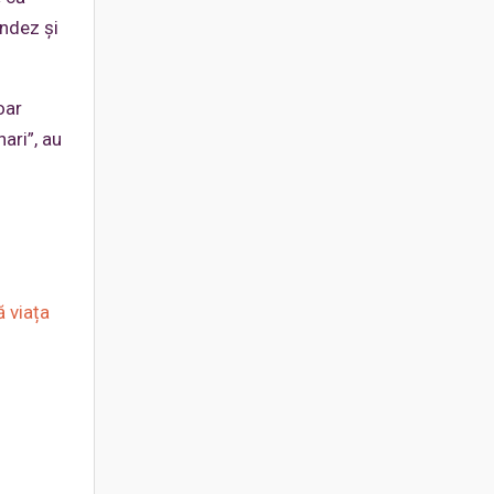
endez și
oar
ari”, au
ă viața