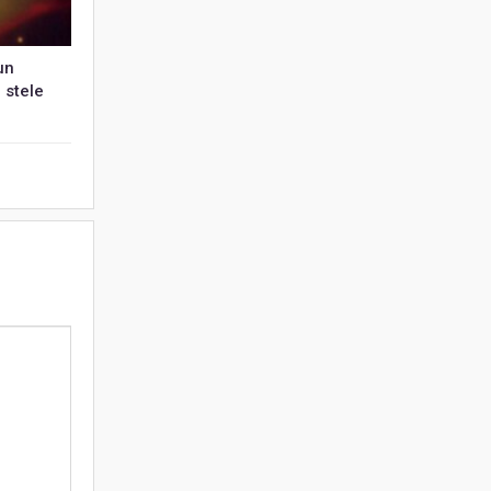
un
 stele