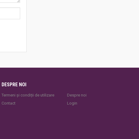
DESPRE NOI
Termeni și condiții de utilizare
Despre noi
Contact
Login