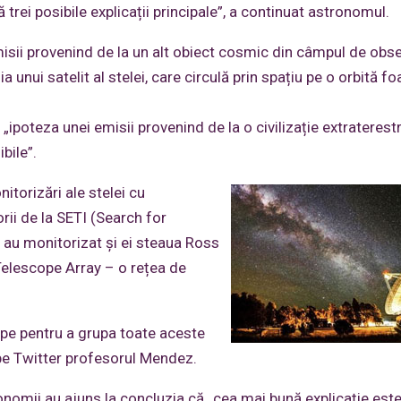
rei posibile explicații principale”, a continuat astronomul.
emisii provenind de la un alt obiect cosmic din câmpul de obs
 unui satelit al stelei, care circulă prin spațiu pe o orbită fo
„ipoteza unei emisii provenind de la o civilizație extraterestr
bile”.
itorizări ale stelei cu
rii de la SETI (Search for
a, au monitorizat și ei steaua Ross
 Telescope Array – o rețea de
ape pentru a grupa toate aceste
 pe Twitter profesorul Mendez.
onomii au ajuns la concluzia că „cea mai bună explicație est