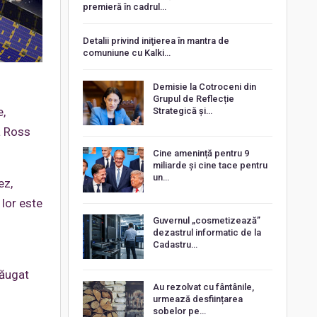
premieră în cadrul…
Detalii privind iniţierea în mantra de
comuniune cu Kalki…
Demisie la Cotroceni din
Grupul de Reflecție
e,
Strategică și…
a Ross
Cine amenință pentru 9
miliarde și cine tace pentru
un…
ez,
 lor este
Guvernul „cosmetizează”
dezastrul informatic de la
Cadastru…
dăugat
Au rezolvat cu fântânile,
urmează desființarea
sobelor pe…