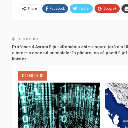
Share
Facebook
Twitter
Google+
PREV POST
Profesorul Avram Fițiu: «România este singura țară din U
a interzis accesul animalelor în pădure, ca să poată fi jef
liniște»
CITEȘTE ȘI