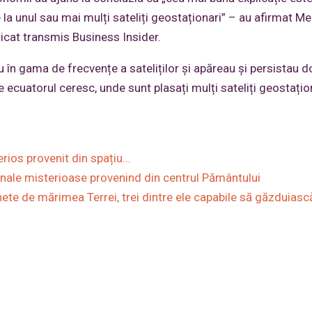
la unul sau mai mulți sateliți geostaționari” – au afirmat M
nicat transmis Business Insider.
 în gama de frecvențe a sateliților și apăreau și persistau d
ecuatorul ceresc, unde sunt plasați mulți sateliți geostațion
rios provenit din spațiu…
nale misterioase provenind din centrul Pământului
ete de mărimea Terrei, trei dintre ele capabile să găzduiasc