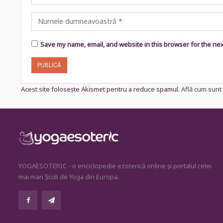
Save my name, email, and website in this browser for the ne
Acest site folosește Akismet pentru a reduce spamul.
Află cum sunt 
YOGAESOTERIC - o enciclopedie ezoterică online și portalul celei
mai mari Școli de Yoga din Europa.