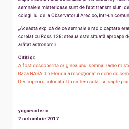
semnalele misterioase sunt de fapt transmisiuni de 
colegii lui de la Observatorul Arecibo, într-un comu
„Aceasta explică de ce semnalele radio captate erau
corelat cu Ross 128; steaua este situată aproape de 
arătat astronomii.
Citiți și:
A fost descoperită originea unui semnal radio miste
Baza NASA din Florida a recepţionat o serie de sem
Descoperire colosală: Un sistem solar cu şapte plan
yogaesoteric
2 octombrie 2017