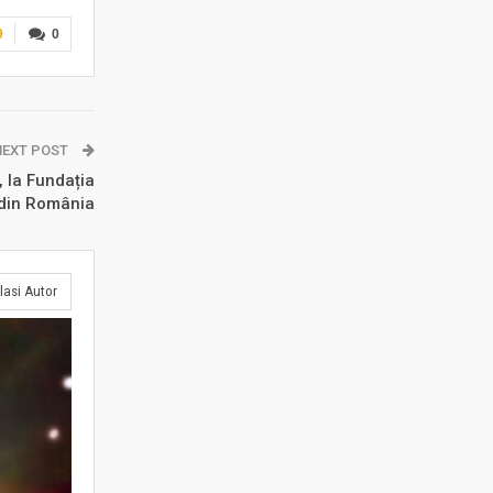
9
0
NEXT POST
, la Fundația
 din România
lasi Autor