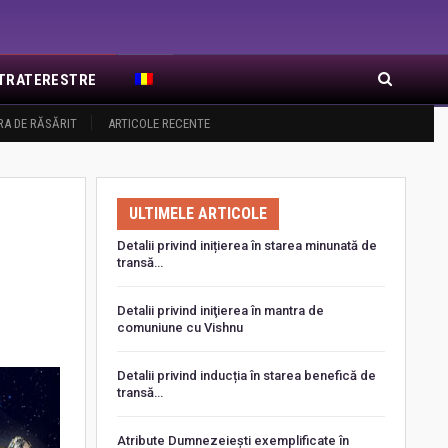
EXTRATERESTRE
RA DE RĂSĂRIT
ARTICOLE RECENTE
ULTIMELE ARTICOLE
Detalii privind inițierea în starea minunată de
transă…
Detalii privind iniţierea în mantra de
comuniune cu Vishnu
Detalii privind inducția în starea benefică de
transă…
Atribute Dumnezeiești exemplificate în