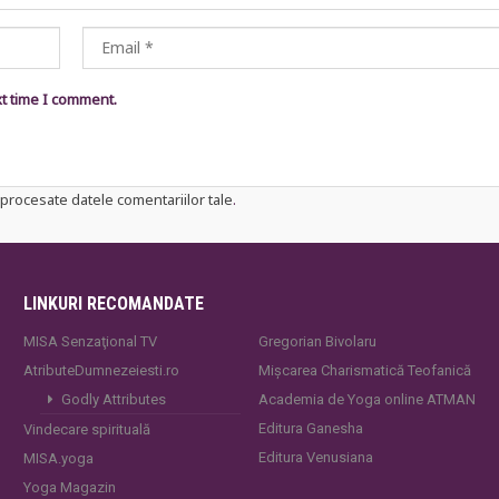
xt time I comment.
procesate datele comentariilor tale
.
LINKURI RECOMANDATE
MISA Senzaţional TV
Gregorian Bivolaru
AtributeDumnezeiesti.ro
Mișcarea Charismatică Teofanică
Godly Attributes
Academia de Yoga online ATMAN
Editura Ganesha
Vindecare spirituală
Editura Venusiana
MISA.yoga
Yoga Magazin