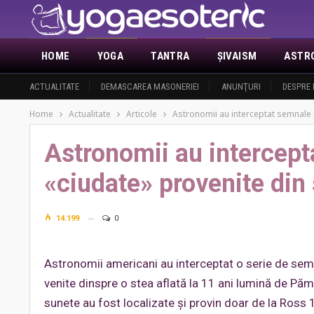
HOME
YOGA
TANTRA
ŞIVAISM
ASTR
ACTUALITATE
DEMASCAREA MASONERIEI
ANUNŢURI
DESPRE 
Home
Actualitate
Articole
Astronomii au interceptat semnale r
Astronomii au intercepta
«ciudate» provenite din 
14.199
0
Astronomii americani au interceptat o serie de semna
venite dinspre o stea aflată la 11 ani lumină de Păm
sunete au fost localizate și provin doar de la Ross