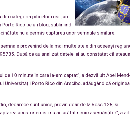
din categoria piticelor roșii, au
 Porto Rico pe un blog, subliniind
ecinătate nu a permis captarea unor semnale similare.
at semnale provenind de la mai multe stele din aceeași regiun
 95735. După ce au analizat datele, ei au constatat că steau
lul de 10 minute în care le-am captat”, a dezvăluit Abel Mend
ul Universității Porto Rico din Arecibo, adăugând că originea
io, deoarece sunt unice, provin doar de la Ross 128, și
ă captarea acestor emisii nu au arătat nimic asemănător”, a a