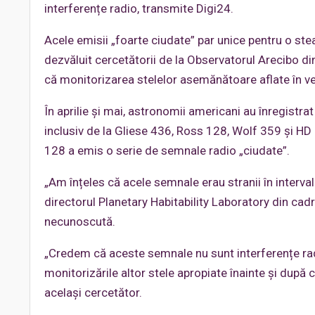
interferențe radio, transmite Digi24.
Acele emisii „foarte ciudate” par unice pentru o stea 
dezvăluit cercetătorii de la Observatorul Arecibo din
că monitorizarea stelelor asemănătoare aflate în v
În aprilie și mai, astronomii americani au înregistr
inclusiv de la Gliese 436, Ross 128, Wolf 359 și HD
128 a emis o serie de semnale radio „ciudate”.
„Am înțeles că acele semnale erau stranii în interva
directorul Planetary Habitability Laboratory din cadr
necunoscută.
„Credem că aceste semnale nu sunt interferențe rad
monitorizările altor stele apropiate înainte și dup
același cercetător.