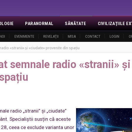
OLOGIE
PARANORMAL
SĂNĂTATE
CIVILIZAŢIILE 
NOI
EVENIMENTE
REVELAŢII
MISA
CONTACT
LOGIN
O
adio «stranii» și «ciudate» provenite din spațiu
t semnale radio «stranii» și
spațiu
le radio „stranii” și „ciudate”
ânt. Specialiștii susțin că aceste
 128, ceea ce exclude varianta unor