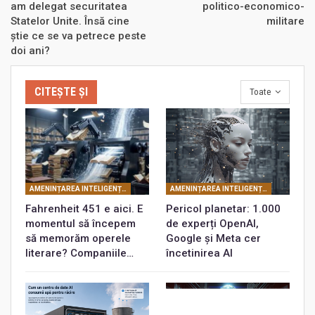
am delegat securitatea
politico-economico-
Statelor Unite. Însă cine
militare
ştie ce se va petrece peste
doi ani?
CITEȘTE ȘI
Toate
AMENINȚAREA INTELIGENȚEI ARTIFICIALE
AMENINȚAREA INTELIGENȚEI ARTIFICIALE
Fahrenheit 451 e aici. E
Pericol planetar: 1.000
momentul să începem
de experți OpenAI,
să memorăm operele
Google și Meta cer
literare? Companiile…
încetinirea AI