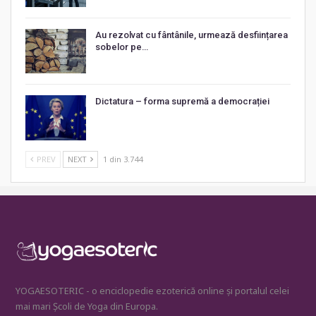
Au rezolvat cu fântânile, urmează desființarea
sobelor pe…
Dictatura – forma supremă a democrației
PREV
NEXT
1 din 3.744
YOGAESOTERIC - o enciclopedie ezoterică online și portalul celei
mai mari Școli de Yoga din Europa.