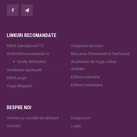
LINKURI RECOMANDATE
MISA Senzaţional TV
Gregorian Bivolaru
AtributeDumnezeiesti.ro
Mișcarea Charismatică Teofanică
Godly Attributes
Academia de Yoga online
ATMAN
Vindecare spirituală
Editura Ganesha
MISA.yoga
Editura Venusiana
Yoga Magazin
DESPRE NOI
Termeni și condiții de utilizare
Despre noi
Contact
Login