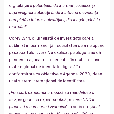
digitală „
are potențialul de a urmări, localiza și
supraveghea subiecții și de a întocmi o evidență
completă a tuturor activităților, din leagăn până la
mormânt
”.
Corey Lynn, o jurnalistă de investigații care a
subliniat în permanență necesitatea de a ne opune
pașapoartelor „verzi”, a explicat pe blogul său că
pandemia a jucat un rol esențial în stabilirea unui
sistem global de identitate digitală în
conformitate cu obiectivele Agendei 2030, ideea
unui sistem internațional de identificare.
„
Pe scurt, pandemia urmează să mandateze o
terapie genetică experimentală pe care CDC îi
place să o numească «vaccin»
”, a scris ea. „
Acel
vaccin are ca scop ca toată lumea să aibă un