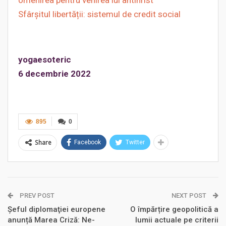
Sfârșitul libertății: sistemul de credit social
yogaesoteric
6 decembrie 2022
895
0
Share
Facebook
Twitter
PREV POST
NEXT POST
Şeful diplomaţiei europene
O împărțire geopolitică a
anunță Marea Criză: Ne-
lumii actuale pe criterii