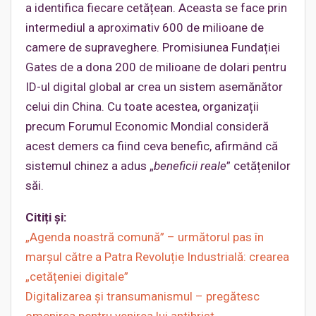
a identifica fiecare cetățean. Aceasta se face prin
intermediul a aproximativ 600 de milioane de
camere de supraveghere. Promisiunea Fundației
Gates de a dona 200 de milioane de dolari pentru
ID-ul digital global ar crea un sistem asemănător
celui din China. Cu toate acestea, organizații
precum Forumul Economic Mondial consideră
acest demers ca fiind ceva benefic, afirmând că
sistemul chinez a adus „
be
neficii reale
” cetățenilor
săi.
Citiți și:
„Agenda noastră comună” – următorul pas în
marșul către a Patra Revoluție Industrială: crearea
„cetățeniei digitale”
Digitalizarea și transumanismul – pregătesc
omenirea pentru venirea lui antihrist