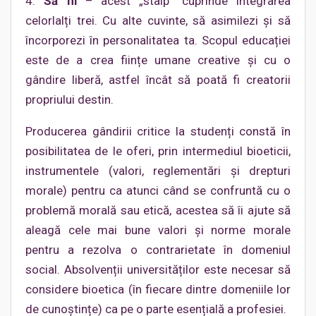
4.
Să fii
– acest „stâlp” cuprinde integrarea
celorlalți trei. Cu alte cuvinte, să asimilezi și să
încorporezi în personalitatea ta. Scopul educației
este de a crea ființe umane creative și cu o
gândire liberă, astfel încât să poată fi creatorii
propriului destin.
Producerea gândirii critice la studenți constă în
posibilitatea de le oferi, prin intermediul bioeticii,
instrumentele (valori, reglementări și drepturi
morale) pentru ca atunci când se confruntă cu o
problemă morală sau etică, acestea să îi ajute să
aleagă cele mai bune valori și norme morale
pentru a rezolva o contrarietate în domeniul
social. Absolvenții universităților este necesar să
considere bioetica (în fiecare dintre domeniile lor
de cunoștințe) ca pe o parte esențială a profesiei.