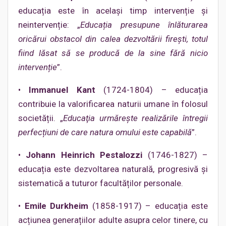
educația este în același timp intervenție și
neintervenție: „
Educația presupune înlăturarea
oricărui obstacol din calea dezvoltării firești, totul
fiind lăsat să se producă de la sine fără nicio
intervenție
”.
•
Immanuel Kant
(1724-1804) – educația
contribuie la valorificarea naturii umane în folosul
societății. „
Educaţia urmărește realizările întregii
perfecțiuni de care natura omului este capabilă
”.
•
Johann Heinrich Pestalozzi
(1746-1827) –
educația este dezvoltarea naturală, progresivă și
sistematică a tuturor facultăților personale.
•
Emile Durkheim
(1858-1917) – educația este
acțiunea generațiilor adulte asupra celor tinere, cu