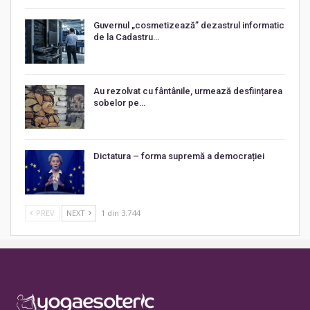
Guvernul „cosmetizează” dezastrul informatic
de la Cadastru…
Au rezolvat cu fântânile, urmează desființarea
sobelor pe…
Dictatura – forma supremă a democrației
PREV
NEXT
1 din 3.744