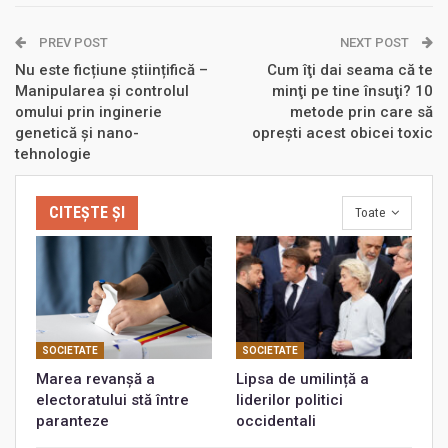
PREV POST
NEXT POST
Nu este ficțiune științifică –
Cum îţi dai seama că te
Manipularea și controlul
minţi pe tine însuţi? 10
omului prin inginerie
metode prin care să
genetică și nano-
opreşti acest obicei toxic
tehnologie
CITEȘTE ȘI
Toate
SOCIETATE
SOCIETATE
Marea revanșă a
Lipsa de umilință a
electoratului stă între
liderilor politici
paranteze
occidentali