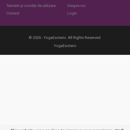
Termeni și condiții de utilizare
Despre noi
Contact
Login
© 2026 - YogaEsoteric. All Rights Reserved.
YogaEsoteric