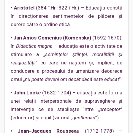
•
Aristotel
(384 î.Hr.-322 î.Hr.) – Educația constă
în direcționarea sentimentelor de plăcere și
durere către o ordine etică.
•
Jan Amos Comenius (Komensky)
(1592-1670),
în
Didactica magna
– educația este o activitate de
stimulare a „
semințelor științei, moralității și
religiozității
” cu care ne naștem și, implicit, de
conducere a procesului de umanizare deoarece
omul „
nu poate deveni om decât dacă este educat
”.
•
John Locke
(1632-1704) – educația este forma
unei relații interpersonale de supraveghere și
intervenție ce se stabilește între „
preceptor
”
(educator) și copil (viitorul „
gentleman
”).
•
Jean-Jacques Rousseau
(1712-1778) –