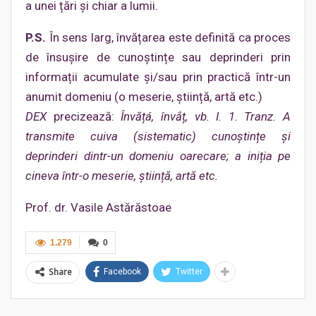
a unei țări și chiar a lumii.
P.S.
În sens larg, învățarea este definită ca proces
de însușire de cunoștințe sau deprinderi prin
informații acumulate și/sau prin practică într-un
anumit domeniu (o meserie, știință, artă etc.)
DEX
precizează:
Învățá, învắț, vb. I. 1. Tranz. A
transmite cuiva (sistematic) cunoștințe și
deprinderi dintr-un domeniu oarecare; a iniția pe
cineva într-o meserie, știință, artă etc.
Prof. dr. Vasile Astărăstoae
1.279
0
Share
Facebook
Twitter