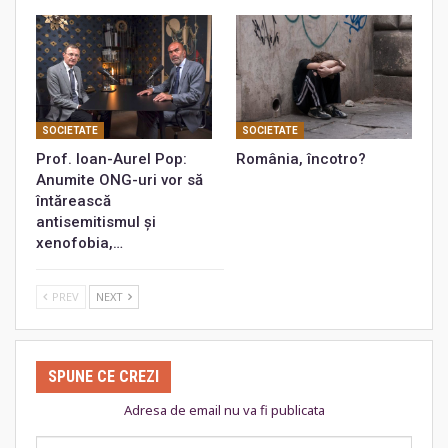
SOCIETATE
SOCIETATE
Prof. Ioan-Aurel Pop:
România, încotro?
Anumite ONG-uri vor să
întărească
antisemitismul și
xenofobia,…
PREV
NEXT
SPUNE CE CREZI
Adresa de email nu va fi publicata