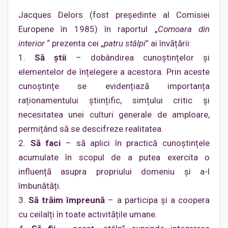
Jacques Delors (fost președinte al Comisiei
Europene în 1985) în raportul „
Comoara din
interior
“ prezenta cei „
patru stâlpi
” ai învățării:
1.
Să știi
– dobândirea cunoștințelor și
elementelor de înțelegere a acestora. Prin aceste
cunoștințe se evidențiază importanța
raționamentului științific, simțului critic și
necesitatea unei culturi generale de amploare,
permițând să se descifreze realitatea.
2.
Să faci
– să aplici în practică cunoștințele
acumulate în scopul de a putea exercita o
influență asupra propriului domeniu și a-l
îmbunătăți.
3.
Să trăim împreună
– a participa și a coopera
cu ceilalți în toate activitățile umane.