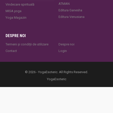
ATMAN
Vindecare spirituală
Editura Ganesha
MISA.yoga
Editura Venusiana
Yoga Magazin
DESPRE NOI
Termeni și condiții de utilizare
Despre noi
Contact
Login
© 2026 - YogaEsoteric. All Rights Reserved.
YogaEsoteric