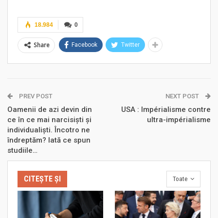
18.984
0
Share
Facebook
Twitter
PREV POST
NEXT POST
Oamenii de azi devin din
USA : Impérialisme contre
ce în ce mai narcisiști și
ultra-impérialisme
individualiști. Încotro ne
îndreptăm? Iată ce spun
studiile…
CITEȘTE ȘI
Toate