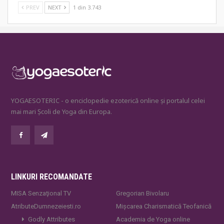
PREV
NEXT
1 din 3.743
YOGAESOTERIC - o enciclopedie ezoterică online și portalul celei
mai mari Școli de Yoga din Europa.
LINKURI RECOMANDATE
MISA Senzaţional TV
Gregorian Bivolaru
AtributeDumnezeiesti.ro
Mișcarea Charismatică Teofanică
Godly Attributes
Academia de Yoga online