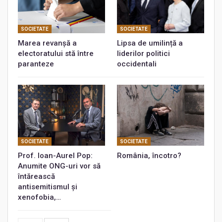
SOCIETATE
SOCIETATE
Marea revanșă a
Lipsa de umilință a
electoratului stă între
liderilor politici
paranteze
occidentali
SOCIETATE
SOCIETATE
Prof. Ioan-Aurel Pop:
România, încotro?
Anumite ONG-uri vor să
întărească
antisemitismul și
xenofobia,…