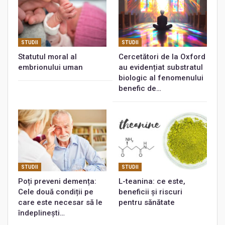
STUDII
STUDII
Statutul moral al
Cercetători de la Oxford
embrionului uman
au evidențiat substratul
biologic al fenomenului
benefic de…
STUDII
STUDII
Poți preveni demența:
L-teanina: ce este,
Cele două condiții pe
beneficii și riscuri
care este necesar să le
pentru sănătate
îndeplinești…