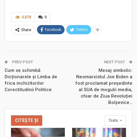
4.878
0
Share
Facebook
Twitter
PREV POST
NEXT POST
Cum se schimbă
Mesaj simbolic:
Dicționarele și Limba de
Neomarxistul Joe Biden a
frica inchizitorilor
fost proclamat președinte
Corectitudinii Politice
al SUA de mogulii media,
chiar de Ziua Revoluției
Bolșevice…
CITEȘTE ȘI
Toate