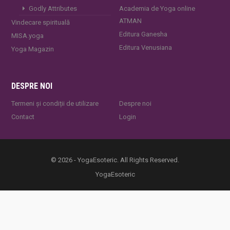
Godly Attributes
Academia de Yoga online
ATMAN
Vindecare spirituală
Editura Ganesha
MISA.yoga
Editura Venusiana
Yoga Magazin
DESPRE NOI
Termeni și condiții de utilizare
Despre noi
Contact
Login
© 2026 - YogaEsoteric. All Rights Reserved.
YogaEsoteric