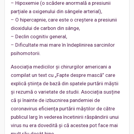
– Hipoxemie (o scădere anormală a presiunii
parțiale a oxigenului din sângele arterial),
– O hipercapnie, care este o creștere a presiunii
dioxidului de carbon din sânge,
– Declin cognitiv general,
– Dificultate mai mare în îndeplinirea sarcinilor
psihomotorii.
Asociația medicilor și chirurgilor americani a
compilat un text cu „Fapte despre mască” care
explică știința de bază din spatele purtării măștii
și rezumă o varietate de studii. Asociația susține
că și înainte de izbucnirea pandemiei de
coronavirus eficiența purtării măștilor de către
publicul larg în vederea încetinirii răspândirii unui
virus nu era dovedită și că acestea pot face mai
mult rău decât bine.