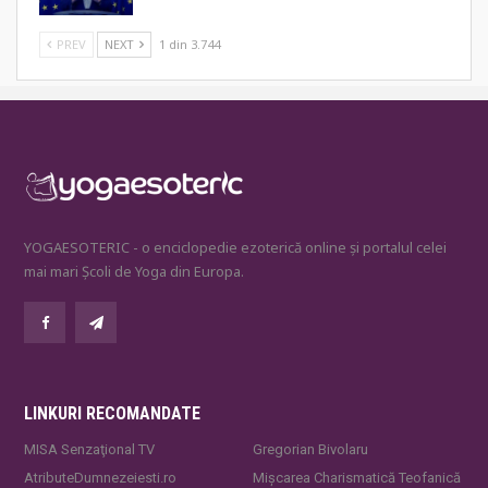
PREV
NEXT
1 din 3.744
YOGAESOTERIC - o enciclopedie ezoterică online și portalul celei
mai mari Școli de Yoga din Europa.
LINKURI RECOMANDATE
MISA Senzaţional TV
Gregorian Bivolaru
AtributeDumnezeiesti.ro
Mișcarea Charismatică Teofanică