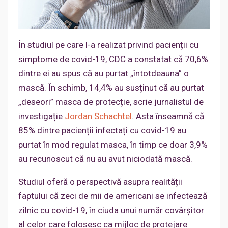
În studiul pe care l-a realizat privind pacienții cu
simptome de covid-19, CDC a constatat că 70,6%
dintre ei au spus că au purtat „întotdeauna” o
mască. În schimb, 14,4% au susținut că au purtat
„deseori” masca de protecție, scrie jurnalistul de
investigație
Jordan Schachtel
. Asta înseamnă că
85% dintre pacienții infectați cu covid-19 au
purtat în mod regulat masca, în timp ce doar 3,9%
au recunoscut că nu au avut niciodată mască.
Studiul oferă o perspectivă asupra realității
faptului că zeci de mii de americani se infectează
zilnic cu covid-19, în ciuda unui număr covârșitor
al celor care folosesc ca mijloc de protejare