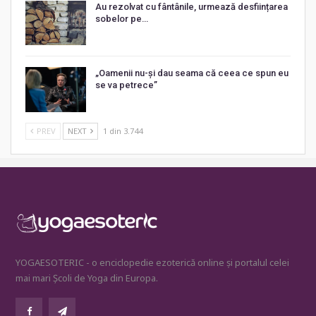
Au rezolvat cu fântânile, urmează desființarea
sobelor pe…
„Oamenii nu-și dau seama că ceea ce spun eu
se va petrece”
PREV
NEXT
1 din 3.744
YOGAESOTERIC - o enciclopedie ezoterică online și portalul celei
mai mari Școli de Yoga din Europa.