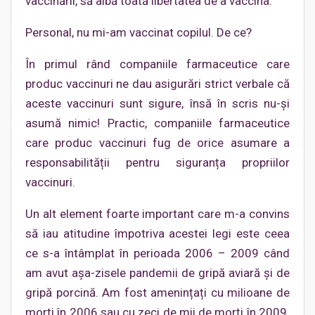
vaccinării, să aibă toată libertatea de a vaccina.
Personal, nu mi-am vaccinat copilul. De ce?
În primul rând companiile farmaceutice care
produc vaccinuri ne dau asigurări strict verbale că
aceste vaccinuri sunt sigure, însă în scris nu-și
asumă nimic! Practic, companiile farmaceutice
care produc vaccinuri fug de orice asumare a
responsabilității pentru siguranța propriilor
vaccinuri.
Un alt element foarte important care m-a convins
să iau atitudine împotriva acestei legi este ceea
ce s-a întâmplat în perioada 2006 – 2009 când
am avut așa-zisele pandemii de gripă aviară și de
gripă porcină. Am fost amenințați cu milioane de
morți în 2006 sau cu zeci de mii de morți în 2009.