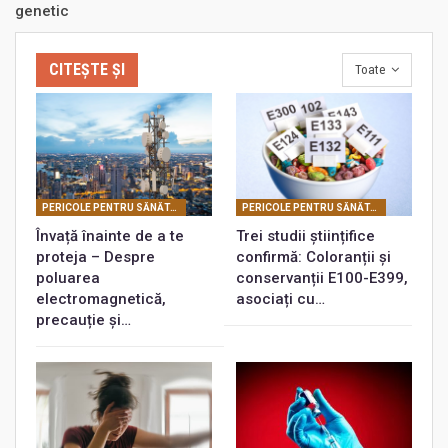
genetic
CITEȘTE ȘI
Toate
PERICOLE PENTRU SĂNĂTATEA DUMNEAVOASTRĂ
PERICOLE PENTRU SĂNĂTATEA DUMNEAVOASTRĂ
Învață înainte de a te
Trei studii științifice
proteja – Despre
confirmă: Coloranții și
poluarea
conservanții E100-E399,
electromagnetică,
asociați cu…
precauție și…