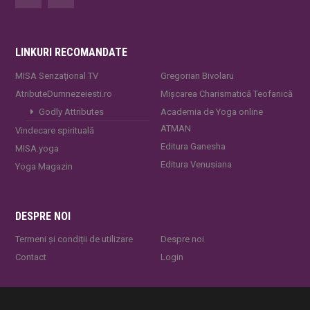
LINKURI RECOMANDATE
MISA Senzaţional TV
Gregorian Bivolaru
AtributeDumnezeiesti.ro
Mișcarea Charismatică Teofanică
Godly Attributes
Academia de Yoga online
ATMAN
Vindecare spirituală
Editura Ganesha
MISA.yoga
Editura Venusiana
Yoga Magazin
DESPRE NOI
Termeni și condiții de utilizare
Despre noi
Contact
Login