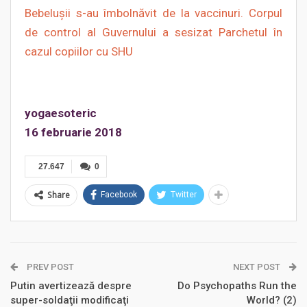
Bebelușii s-au îmbolnăvit de la vaccinuri. Corpul
de control al Guvernului a sesizat Parchetul în
cazul copiilor cu SHU
yogaesoteric
16 februarie 2018
27.647
0
Share
Facebook
Twitter
PREV POST
NEXT POST
Putin avertizează despre
Do Psychopaths Run the
super-soldaţii modificaţi
World? (2)