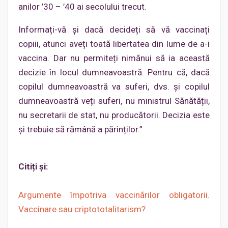
anilor ’30 – ’40 ai secolului trecut.
Informați-vă și dacă decideți să vă vaccinați
copiii, atunci aveți toată libertatea din lume de a-i
vaccina. Dar nu permiteți nimănui să ia această
decizie în locul dumneavoastră. Pentru că, dacă
copilul dumneavoastră va suferi, dvs. și copilul
dumneavoastră veți suferi, nu ministrul Sănătății,
nu secretarii de stat, nu producătorii. Decizia este
și trebuie să rămână a părinților.”
Citiți și:
Argumente împotriva vaccinărilor obligatorii.
Vaccinare sau criptototalitarism?