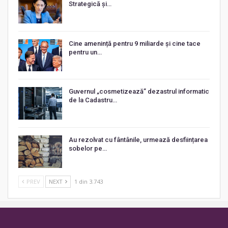
Strategică și…
Cine amenință pentru 9 miliarde și cine tace
pentru un…
Guvernul „cosmetizează” dezastrul informatic
de la Cadastru…
Au rezolvat cu fântânile, urmează desființarea
sobelor pe…
PREV
NEXT
1 din 3.743