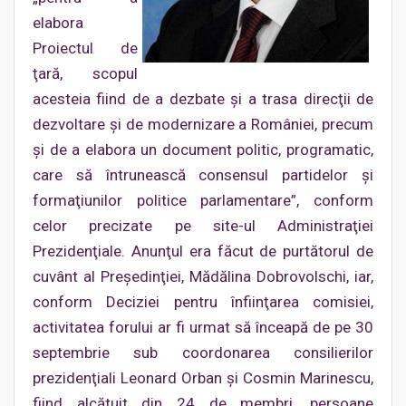
elabora
Proiectul de
ţară, scopul
acesteia fiind de a dezbate şi a trasa direcţii de
dezvoltare şi de modernizare a României, precum
şi de a elabora un document politic, programatic,
care să întrunească consensul partidelor şi
formaţiunilor politice parlamentare”, conform
celor precizate pe site-ul Administraţiei
Prezidenţiale. Anunţul era făcut de purtătorul de
cuvânt al Preşedinţiei, Mădălina Dobrovolschi, iar,
conform Deciziei pentru înfiinţarea comisiei,
activitatea forului ar fi urmat să înceapă de pe 30
septembrie sub coordonarea consilierilor
prezidenţiali Leonard Orban şi Cosmin Marinescu,
fiind alcătuit din 24 de membri, persoane