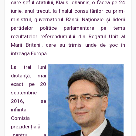
care şeful statului, Klaus Iohannis, o făcea pe 24
iunie, anul trecut, la finalul consultărilor cu prim-
ministrul, guvernatorul Băncii Naţionale şi liderii
partidelor politice parlamentare pe tema
rezultatelor referendumului din Regatul Unit al
Marii Britanii, care au trimis unde de şoc în
întreaga Europă.
La trei luni
distanţă, mai
exact pe 20
septembrie
2016, se
înfiinţa
Comisia
prezidenţială
„pentru a