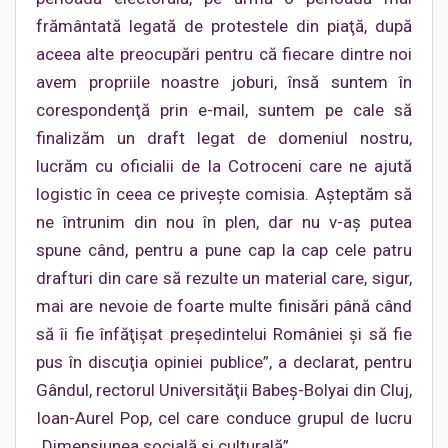
frământată legată de protestele din piaţă, după
aceea alte preocupări pentru că fiecare dintre noi
avem propriile noastre joburi, însă suntem în
corespondenţă prin e-mail, suntem pe cale să
finalizăm un draft legat de domeniul nostru,
lucrăm cu oficialii de la Cotroceni care ne ajută
logistic în ceea ce priveşte comisia. Aşteptăm să
ne întrunim din nou în plen, dar nu v-aş putea
spune când, pentru a pune cap la cap cele patru
drafturi din care să rezulte un material care, sigur,
mai are nevoie de foarte multe finisări până când
să îi fie înfăţişat preşedintelui României şi să fie
pus în discuţia opiniei publice”, a declarat, pentru
Gândul, rectorul Universităţii Babeş-Bolyai din Cluj,
Ioan-Aurel Pop, cel care conduce grupul de lucru
„Dimensiunea socială şi culturală”.