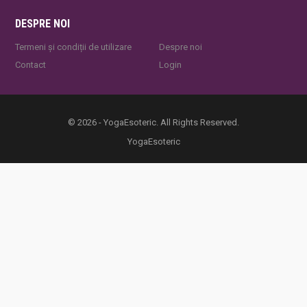
DESPRE NOI
Termeni și condiții de utilizare
Despre noi
Contact
Login
© 2026 - YogaEsoteric. All Rights Reserved.
YogaEsoteric