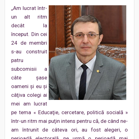
„Am lucrat într-
un alt ritm
decât la
început. Din cei
24 de membri
s-au construit
patru
subcomisii a
câte şase
oameni şi eu şi
câţiva colegi ai
mei am lucrat
pe tema « Educaţie, cercetare, politică socială »
într-un ritm mai puţin intens pentru că, de când ne-
am întrunit de câteva ori, au fost alegeri, o
perioadă electorală, pe urmă o perioadă mai