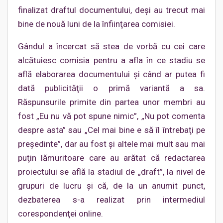
finalizat draftul documentului, deşi au trecut mai
bine de nouă luni de la înfiinţarea comisiei.
Gândul a încercat să stea de vorbă cu cei care
alcătuiesc comisia pentru a afla în ce stadiu se
află elaborarea documentului şi când ar putea fi
dată publicităţii o primă variantă a sa.
Răspunsurile primite din partea unor membri au
fost „Eu nu vă pot spune nimic”, „Nu pot comenta
despre asta” sau „Cel mai bine e să îl întrebaţi pe
preşedinte”, dar au fost şi altele mai mult sau mai
puţin lămuritoare care au arătat că redactarea
proiectului se află la stadiul de „draft”, la nivel de
grupuri de lucru şi că, de la un anumit punct,
dezbaterea s-a realizat prin intermediul
corespondenţei online.