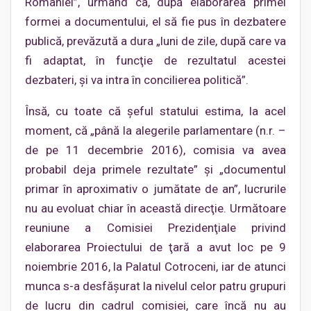
României”, urmând ca, după elaborarea primei
formei a documentului, el să fie pus în dezbatere
publică, prevăzută a dura „luni de zile, după care va
fi adaptat, în funcţie de rezultatul acestei
dezbateri, şi va intra în concilierea politică”.
Însă, cu toate că şeful statului estima, la acel
moment, că „până la alegerile parlamentare (n.r. –
de pe 11 decembrie 2016), comisia va avea
probabil deja primele rezultate” şi „documentul
primar în aproximativ o jumătate de an”, lucrurile
nu au evoluat chiar în această direcţie. Următoare
reuniune a Comisiei Prezidenţiale privind
elaborarea Proiectului de ţară a avut loc pe 9
noiembrie 2016, la Palatul Cotroceni, iar de atunci
munca s-a desfăşurat la nivelul celor patru grupuri
de lucru din cadrul comisiei, care încă nu au