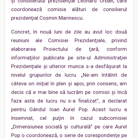
şi consilierului prezidenţial Leonard Orban, care
coordonează comisia alături de consilierul
prezidenţial Cosmin Marinescu.
Concret, în nouă luni de zile au avut loc două
reuniuni ale Comisiei Prezidenţiale, privind
elaborarea Proiectului de ţară, conform
informaţiilor publicate pe site-ul Administraţiei
Prezidenţiale şi ulterior munca s-a desfăşurat la
nivelul grupurilor de lucru. „Ne-am întâlnit de
câteva ori iniţial în plen şi apoi, prin consens, am
decis că e mai bine să lucrăm pe comisii şi încă
faza asta de lucru nu s-a finalizat”, a declarat
pentru Gândul Ioan Aurel Pop. Acest lucru a
însemnat, cel puţin în cazul subcomisiei
„Dimensiunea socială şi culturală” pe care Aurel
Pop o coordonează, o serie de corespondenţe pe