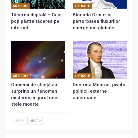
ARTICOLE
ARTICOLE
Tăcerea digitală – Cum
Blocada Ormuz și
poți păstra tăcerea pe
perturbarea fluxurilor
internet
energetice globale
ARTICOLE
ARTICOLE
Oamenii de știință au
Doctrina Monroe, pivotul
surprins un fenomen
politicii externe
misterios în jurul unei
americane
stele moarte
PREV
NEXT