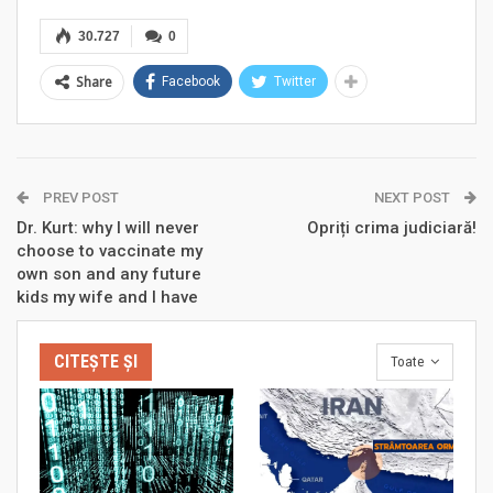
30.727
0
Share
Facebook
Twitter
PREV POST
NEXT POST
Dr. Kurt: why I will never
Opriți crima judiciară!
choose to vaccinate my
own son and any future
kids my wife and I have
CITEȘTE ȘI
Toate