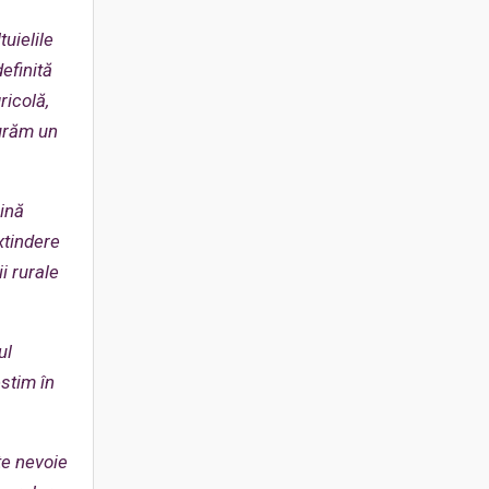
uielile
efinită
ricolă,
gurăm un
cină
extindere
i rurale
ul
stim în
te nevoie