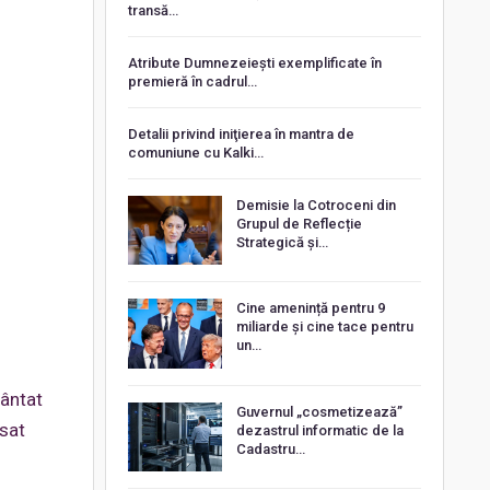
transă…
Atribute Dumnezeiești exemplificate în
premieră în cadrul…
Detalii privind iniţierea în mantra de
comuniune cu Kalki…
Demisie la Cotroceni din
Grupul de Reflecție
Strategică și…
Cine amenință pentru 9
miliarde și cine tace pentru
un…
vântat
Guvernul „cosmetizează”
nsat
dezastrul informatic de la
Cadastru…