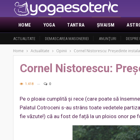
HOME
YOGA
TANTRA
ŞIVAISM
ASTR
ACTUALITATE
DEMASCAREA MASONERIEI
ANUNŢURI
DESPRE 
Home
Actualitate
Opinii
Cornel Nistorescu: Președinte instala
Cornel Nistorescu: Preșe
1.418
0
Pe o ploaie cumplită și rece (care poate să însemne și 
Palatul Cotroceni s-au strâns toate vedetele partiz
fie văzute!) că au fost de față la un ploios onor pe