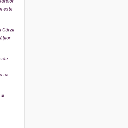
sarelor
și este
i Gărzii
ăților
este
ou ca
ui.