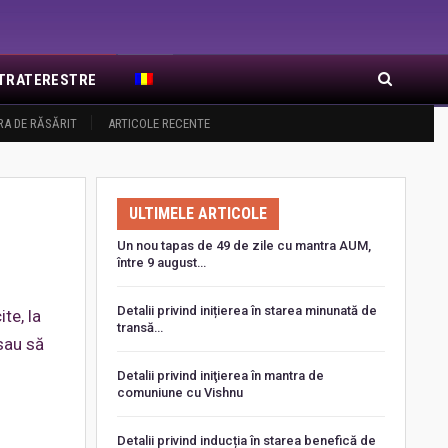
EXTRATERESTRE
RA DE RĂSĂRIT
ARTICOLE RECENTE
ULTIMELE ARTICOLE
Un nou tapas de 49 de zile cu mantra AUM,
între 9 august…
Detalii privind inițierea în starea minunată de
te, la
transă…
sau să
Detalii privind iniţierea în mantra de
comuniune cu Vishnu
Detalii privind inducția în starea benefică de