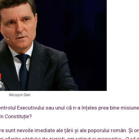
Nicușor Dan
trolul Executivului sau unul că n-a înțeles prea bine misiun
în
Constituție
?
re sunt nevoile imediate ale țării și ale poporului român. Și