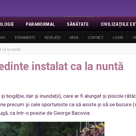
OLOGIE
PARANORMAL
SĂNĂTATE
CIVILIZAŢIILE 
NOI
EVENIMENTE
REVELAŢII
MISA
CONTACT
LOGIN
O
t ca la nuntă
dinte instalat ca la nuntă
bogăție, dar și inundații), care ar fi alungat și pisicile rătăci
ane precum și cele oportuniste ca să asiste și să se bucure (
 fugă, ca într-o poezie de George Bacovia.