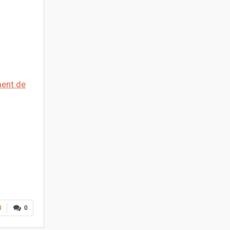
ment de
8
0