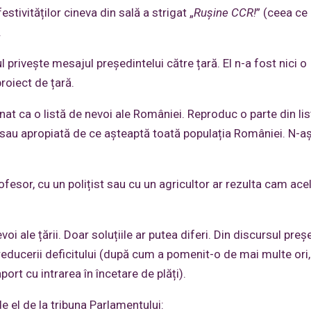
stivităților cineva din sală a strigat „
Rușine CCR!
” (ceea ce
.
privește mesajul președintelui către țară. El n-a fost nici o
roiect de țară.
nat ca o listă de nevoi ale României. Reproduc o parte din lis
ă sau apropiată de ce așteaptă toată populația României. N-a
fesor, cu un polițist sau cu un agricultor ar rezulta cam ace
oi ale țării. Doar soluțiile ar putea diferi. Din discursul preșe
 reducerii deficitului (după cum a pomenit-o de mai multe ori,
port cu intrarea în încetare de plăți).
 el de la tribuna Parlamentului: