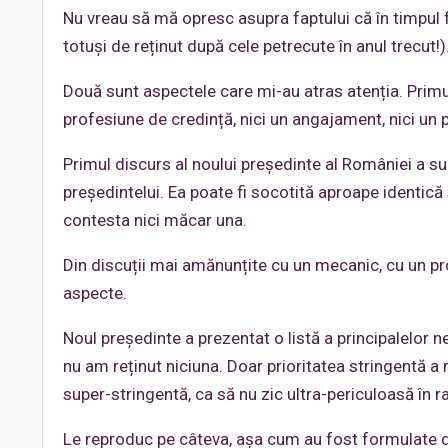
Nu vreau să mă opresc asupra faptului că în timpul fe
totuși de reținut după cele petrecute în anul trecut!)
Două sunt aspectele care mi-au atras atenția. Primul 
profesiune de credință, nici un angajament, nici un p
Primul discurs al noului președinte al României a su
președintelui. Ea poate fi socotită aproape identic
contesta nici măcar una.
Din discuții mai amănunțite cu un mecanic, cu un pro
aspecte.
Noul președinte a prezentat o listă a principalelor nev
nu am reținut niciuna. Doar prioritatea stringentă a
super-stringentă, ca să nu zic ultra-periculoasă în ra
Le reproduc pe câteva, așa cum au fost formulate de