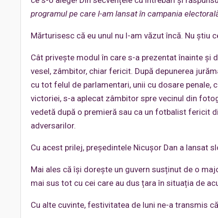
ce s-o alege! Din secvențele cu întrebări și răspunsuri
programul pe care l-am lansat în campania electoral
Mărturisesc că eu unul nu l-am văzut încă. Nu știu c
Cât privește modul în care s-a prezentat înainte și 
vesel, zâmbitor, chiar fericit. După depunerea jurămân
cu tot felul de parlamentari, unii cu dosare penale
victoriei, s-a aplecat zâmbitor spre vecinul din fotogr
vedetă după o premieră sau ca un fotbalist fericit d
adversarilor.
Cu acest prilej, președintele Nicușor Dan a lansat s
Mai ales că își dorește un guvern susținut de o maj
mai sus tot cu cei care au dus țara în situația de a
Cu alte cuvinte, festivitatea de luni ne-a transmis c