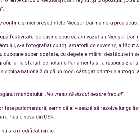
 oferite cârdului de ziariști, am reținut și propoziția: „
O să p
ă
”.
e conține și nici președintele Nicușor Dan nu ne-a prea spus.
după festivitate, se cuvine spus că am văzut un Nicușor Dan r
tului, s-a fotografiat cu toți amatorii de suvenire, a făcut s
, cu cucoane super-coafate, cu degetele mâinii desfăcute în 
afii, iar la sfârșit, pe holurile Parlamentului, a răspuns ziariș
in echipa națională după un meci câștigat printr-un autogol a
loganul mandatului: „
Nu vreau să discut despre trecut!
”.
oritate parlamentară, semn că el visează să rezolve lunga lis
cum. Plus cineva din USR.
ă nu s-a modificat nimic.