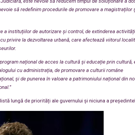
a Judiciară, este nevoie să reducem timpul de soluționare a do
e nevoie să redefinim procedurile de promovare a magistraților 
e a insti
tuțiilor de autorizare și control, de extinderea activități
 privire la dezvoltarea urbană, care afectează viitorul localit
eurilor.
program național de acces la cultură și educație prin cultură, 
logului cu administrația, de promovare a culturii române
țional, și de punerea în valoare a patrimoniului național din n
onal.
”
listă lungă de priorități ale guvernului și niciuna a președintel