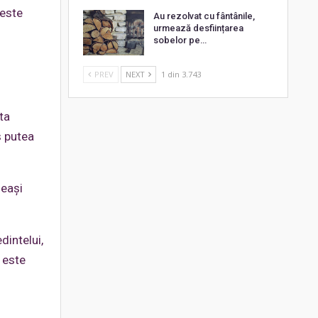
 este
Au rezolvat cu fântânile,
urmează desființarea
sobelor pe…
PREV
NEXT
1 din 3.743
ta
ș putea
leași
dintelui,
 este