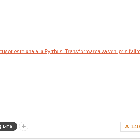
cușor este una a la Pyrrhus. Transformarea va veni prin fali
E-mail
1.41