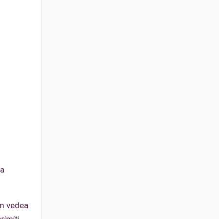
ea
 om vedea