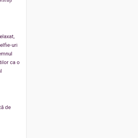
rimiți
elaxat,
elfie-uri
semnul
tilor ca o
l
tă de