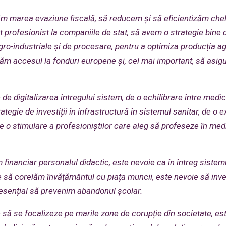
 marea evaziune fiscală, să reducem și să eficientizăm chelt
profesionist la companiile de stat, să avem o strategie bine d
gro-industriale și de procesare, pentru a optimiza producția ag
icăm accesul la fonduri europene și, cel mai important, să asi
de digitalizarea întregului sistem, de o echilibrare între medi
rategie de investiții în infrastructură în sistemul sanitar, de o 
e o stimulare a profesioniștilor care aleg să profeseze în medi
m financiar personalul dida
ctic, este nevoie ca în întreg sistem
e să corelăm învățământul cu piața muncii, este nevoie să inve
e esențial să prevenim abandonul școlar.
e să se focalizeze pe marile zone de corupție din societate, es