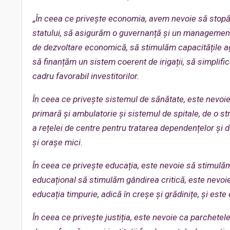
„
În cee
a ce privește economia, avem nevoie să stopăm
statului, să asigurăm o guvernanță și un management 
de dezvoltare economi
că, să stimulăm capacitățile a
să finanțăm un sistem coerent de irigații, să simplif
cadru favorabil investitorilor.
În ceea ce privește sistemul de sănătate, este nevoie 
primară și amb
ulatorie și sistemul de spitale, de o st
a rețelei de centre pentru tratarea dependențelor și d
și orașe mici.
În ceea ce privește educația, este nevoie să stimulă
educațional să stimulăm gândirea critică, este nevoi
educația timpurie, adică în creșe și grădinițe, și est
În ceea ce privește justiția, este nevoie ca parchetel