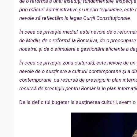
de o reformă a unei instituții fundamental
e, Inspecți
prin măsuri administrative și uneori legislative, est
nevoie să reflectăm la legea Curții Constituționale
.
În ceea ce privește mediul, este nevoie de o reformar
de Mediu, de o reformă la Romsilva, de o preocupare cu
noastre, și de o stimulare a gestionării eficiente a deș
În ceea ce privește zona culturală, este nevoie de un 
nevoie de o susținere a culturii co
ntemporane și a dia
contemporane, ca resursă de prestigiu în plan interna
resursă de prestigiu pentru România în plan internați
De la deficitul bugetar la susținerea culturii, avem o 