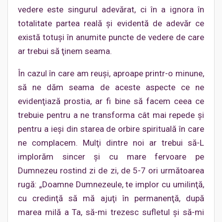
vedere este singurul adevărat, ci în a ignora în
totalitate partea reală şi evidentă de adevăr ce
există totuşi în anumite puncte de vedere de care
ar trebui să ţinem seama.
În cazul în care am reuşi, aproape printr-o minune,
să ne dăm seama de aceste aspecte ce ne
evidenţiază prostia, ar fi bine să facem ceea ce
trebuie pentru a ne transforma cât mai repede şi
pentru a ieşi din starea de orbire spirituală în care
ne complacem. Mulţi dintre noi ar trebui să-L
implorăm sincer şi cu mare fervoare pe
Dumnezeu rostind zi de zi, de 5-7 ori următoarea
rugă: „Doamne Dumnezeule, te implor cu umilinţă,
cu credinţă să mă ajuţi în permanenţă, după
marea milă a Ta, să-mi trezesc sufletul şi să-mi