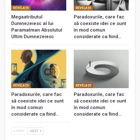
REVELAŢII
REVELAŢII
Megaatributul
Paradoxurile, care fac
Dumnezeiesc al lui
să coexiste idei ce sunt
Paramatman Absolutul
în mod comun
Ultim Dumnezeiesc
considerate ca fiind…
REVELAŢII
REVELAŢII
Paradoxurile, care fac
Paradoxurile, care fac
să coexiste idei ce sunt
să coexiste idei ce sunt
în mod comun
în mod comun
considerate ca fiind…
considerate ca fiind…
PREV
NEXT