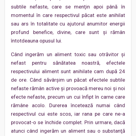
subtile nefaste, care se menţin apoi până în
momentul în care respectivul păcat este anihilat
sau ars în totalitate cu ajutorul anumitor energii
profund benefice, divine, care sunt şi rămân
întotdeauna opusul lui.
Când ingerăm un aliment toxic sau otrăvitor şi
nefast pentru sănătatea noastră, efectele
respectivului aliment sunt anihilate cam după 24
de ore. Când săvârşim un păcat efectele subtile
nefaste rămân active şi provoacă mereu noi şi noi
efecte nefaste, precum un cui înfipt în carne care
rămâne acolo. Durerea încetează numai când
respectivul cui este scos, iar rana pe care ne-a
provocat-o se închide complet. Prin urmare, dacă
atunci când ingerăm un aliment sau o substanţă