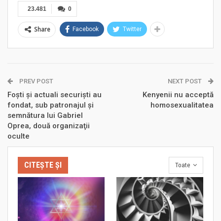
23.481
0
Share
Facebook
Twitter
PREV POST
NEXT POST
Foști și actuali securişti au
Kenyenii nu acceptă
fondat, sub patronajul și
homosexualitatea
semnătura lui Gabriel
Oprea, două organizaţii
oculte
CITEȘTE ȘI
Toate