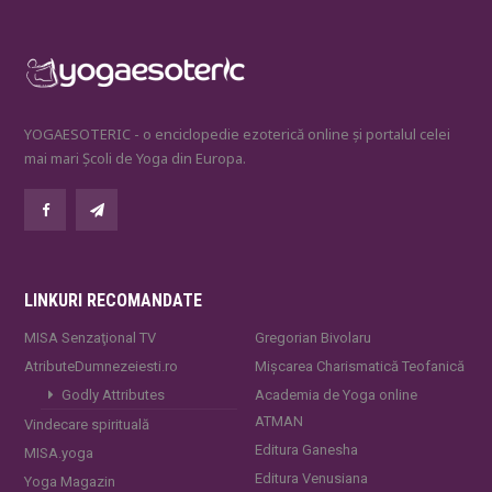
YOGAESOTERIC - o enciclopedie ezoterică online și portalul celei
mai mari Școli de Yoga din Europa.
LINKURI RECOMANDATE
MISA Senzaţional TV
Gregorian Bivolaru
AtributeDumnezeiesti.ro
Mișcarea Charismatică Teofanică
Godly Attributes
Academia de Yoga online
ATMAN
Vindecare spirituală
Editura Ganesha
MISA.yoga
Editura Venusiana
Yoga Magazin