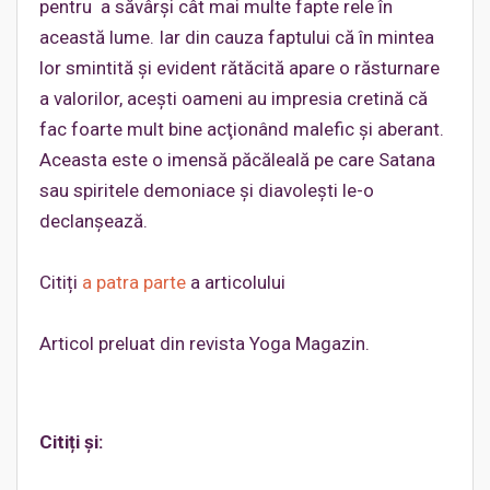
pentru a săvârşi cât mai multe fapte rele în
această lume. Iar din cauza faptului că în mintea
lor smintită şi evident rătăcită apare o răsturnare
a valorilor, aceşti oameni au impresia cretină că
fac foarte mult bine acţionând malefic şi aberant.
Aceasta este o imensă păcăleală pe care Satana
sau spiritele demoniace şi diavoleşti le-o
declanşează.
Citiți
a patra parte
a articolului
Articol preluat din revista Yoga Magazin.
Citiți și: