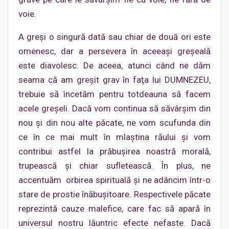
voie.
A greşi o singură dată sau chiar de două ori este
omenesc, dar a persevera în aceeaşi greşeală
este diavolesc. De aceea, atunci când ne dăm
seama că am greşit grav în faţa lui DUMNEZEU,
trebuie să încetăm pentru totdeauna să facem
acele greşeli. Dacă vom continua să săvârşim din
nou şi din nou alte păcate, ne vom scufunda din
ce în ce mai mult în mlaştina răului şi vom
contribui astfel la prăbuşirea noastră morală,
trupească şi chiar sufletească. În plus, ne
accentuăm orbirea spirituală şi ne adâncim într-o
stare de prostie înăbuşitoare. Respectivele păcate
reprezintă cauze malefice, care fac să apară în
universul nostru lăuntric efecte nefaste. Dacă