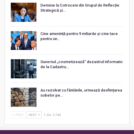
Demisie la Cotroceni din Grupul de Reflecție
Strategică și…
Cine amenință pentru 9 miliarde și cine tace
pentru un…
Guvernul „cosmetizează” dezastrul informatic
de la Cadastru…
Au rezolvat cu fântânile, urmează desființarea
sobelor pe…
PREV
NEXT
1 din 3.744