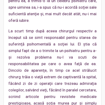
pentru ea, a trimis-o la un celebru psihiatru care,
spre uimirea sa, i-a spus că nu-i acordă soţiei sale
suficientă atenţie şi, mai mult decât atât, nu-i mai
oferă iubire.
La scurt timp după aceea chirurgul respectiv a
început să se simt responsabil pentru starea de
suferinţă psihomentală a soţiei lui. El ştia că
simplul fapt de a o trimite la un psihiatru pentru a-
şi rezolva problema nu-l va scuti de
responsabilitatea pe care o avea faţă de ea.
Dincolo de aparenţe, în timp ce acel strălucit
chirurg trăia o viaţă extrem de captivantă la spital,
făcând zi de zi operaţii care trezeau admiraţia
colegilor, salvând vieţi, făcând în paralel cercetare,
scriind articole pentru revistele medicale
prestigioase, acasă soţia murea pur şi simplu