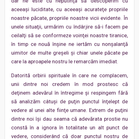
dar ne este cu neputinţă să descoperim cu
aceeaşi luciditate, cu aceeaşi acurateţe propriile
noastre păcate, propriile noastre vicii evidente. În
unele situaţii, urmărim cu îndârjire să-i facem pe
ceilalţi să se conformeze voinţei noastre tiranice,
în timp ce nouă înşine ne iertăm cu nonşalanţă
uimitor de multe greşeli şi chiar unele păcate pe
care la aproapele nostru le remarcăm imediat.
Datorită orbirii spirituale în care ne complacem,
unii dintre noi credem în mod prostesc că
deţinem adevărul în întregime şi respingem fără
să analizăm câtuşi de puţin punctul înţelept de
vedere al unei alte fiinţe umane. Extrem de puţini
dintre noi îşi dau seama că adevărata prostie nu
constă în a ignora în totalitate un alt punct de
vedere, considerând că doar punctul nostru de