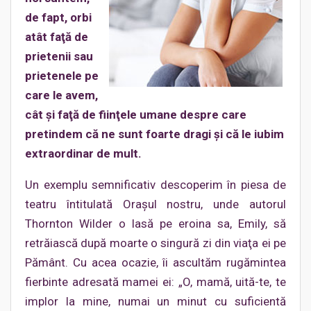
de fapt, orbi
atât faţă de
prietenii sau
prietenele pe
care le avem,
cât şi faţă de fiinţele umane despre care
pretindem că ne sunt foarte dragi şi că le iubim
extraordinar de mult.
Un exemplu semnificativ descoperim în piesa de
teatru întitulată Oraşul nostru, unde autorul
Thornton Wilder o lasă pe eroina sa, Emily, să
retrăiască după moarte o singură zi din viaţa ei pe
Pământ. Cu acea ocazie, îi ascultăm rugămintea
fierbinte adresată mamei ei: „O, mamă, uită-te, te
implor la mine, numai un minut cu suficientă