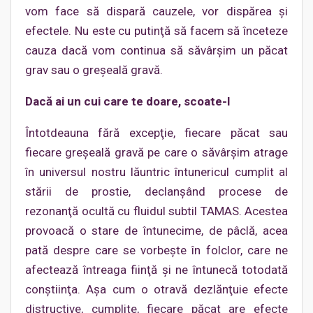
vom face să dispară cauzele, vor dispărea şi
efectele. Nu este cu putinţă să facem să înceteze
cauza dacă vom continua să săvârşim un păcat
grav sau o greşeală gravă.
Dacă ai un cui care te doare, scoate-l
Întotdeauna fără excepţie, fiecare păcat sau
fiecare greşeală gravă pe care o săvârşim atrage
în universul nostru lăuntric întunericul cumplit al
stării de prostie, declanşând procese de
rezonanţă ocultă cu fluidul subtil TAMAS. Acestea
provoacă o stare de întunecime, de pâclă, acea
pată despre care se vorbeşte în folclor, care ne
afectează întreaga fiinţă şi ne întunecă totodată
conştiinţa. Aşa cum o otravă dezlănţuie efecte
distructive, cumplite, fiecare păcat are efecte