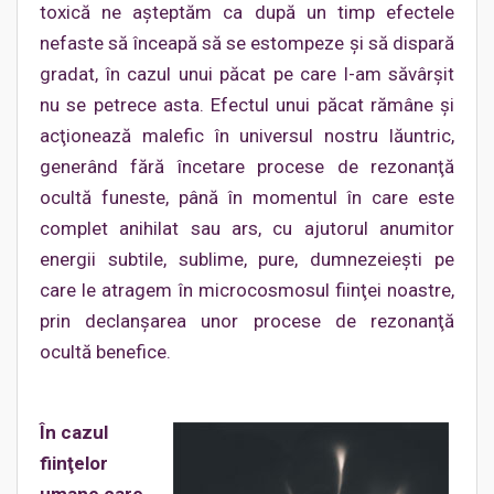
toxică ne aşteptăm ca după un timp efectele
nefaste să înceapă să se estompeze şi să dispară
gradat, în cazul unui păcat pe care l-am săvârşit
nu se petrece asta. Efectul unui păcat rămâne şi
acţionează malefic în universul nostru lăuntric,
generând fără încetare procese de rezonanţă
ocultă funeste, până în momentul în care este
complet anihilat sau ars, cu ajutorul anumitor
energii subtile, sublime, pure, dumnezeieşti pe
care le atragem în microcosmosul fiinţei noastre,
prin declanşarea unor procese de rezonanţă
ocultă benefice.
În cazul
fiinţelor