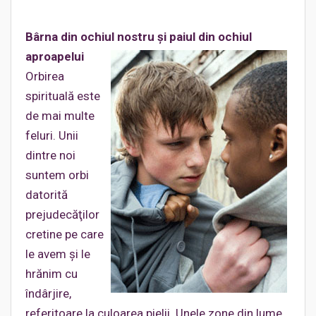
Bârna din ochiul nostru şi paiul din ochiul
aproapelui
Orbirea
spirituală este
de mai multe
feluri. Unii
dintre noi
suntem orbi
datorită
prejudecăţilor
cretine pe care
le avem şi le
hrănim cu
îndârjire,
referitoare la culoarea pielii. Unele zone din lume