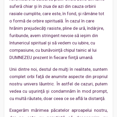
suferă chiar şi în ziua de azi din cauza orbirii
rasiale cumplite, care este, în fond, şi rămâne tot
o formă de orbire spirituală. În cazul în care
hrănim prejudecăţi rasiste, pline de ură, îndârjire,
furibunde, avem stringent nevoie să ieşim din
întunericul spiritual şi să vedem cu iubire, cu
compasiune, cu bunăvoinţă chipul tainic al lui
DUMNEZEU prezent în fiecare fiinţă umană.
Unii dintre noi, destul de mulţi în realitate, suntem
complet orbi faţă de anumite aspecte din propriul
nostru univers lăuntric. În astfel de cazuri, putem
vedea cu uşurinţă şi condamnăm în mod prompt,
cu multă răutate, doar ceea ce se află la distanţă.
Exagerăm mărimea păcatelor aproapelui nostru,