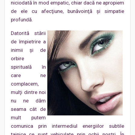
niciodată în mod empatic, chiar dacă ne apropiem
de ele cu afecţiune, bunăvoinţă şi simpatie
profundă.
Datorită stării
de împietrire a
inimii şi de
orbire
spirituală în
care ne
complacem,
mulţi dintre noi
nu ne dăm
seama cât de
mult putem
comunica prin intermediul energiilor subtile
tainice ce sunt vehiculate prin ochii noştri. În