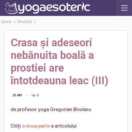
Home
Revelaţii
Crasa şi adeseori
nebănuita boală a
prostiei are
întotdeauna leac (III)
23.481
0
de profesor yoga Gregorian Bivolaru
Citiți
a doua parte
a articolului