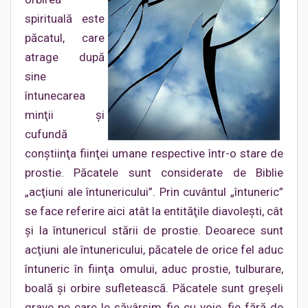
spirituală este
păcatul, care
atrage după
sine
întunecarea
minţii şi
cufundă
conştiinţa fiinţei umane respective într-o stare de
prostie. Păcatele sunt considerate de Biblie
„acţiuni ale întunericului”. Prin cuvântul „întuneric”
se face referire aici atât la entităţile diavoleşti, cât
şi la întunericul stării de prostie. Deoarece sunt
acţiuni ale întunericului, păcatele de orice fel aduc
întuneric în fiinţa omului, aduc prostie, tulburare,
boală şi orbire sufletească. Păcatele sunt greşeli
grave pe care le săvârşim fie cu voie, fie fără de