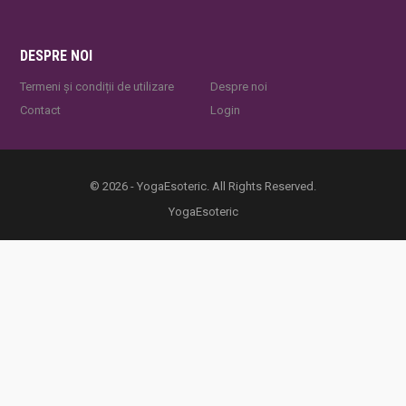
DESPRE NOI
Termeni și condiții de utilizare
Despre noi
Contact
Login
© 2026 - YogaEsoteric. All Rights Reserved.
YogaEsoteric