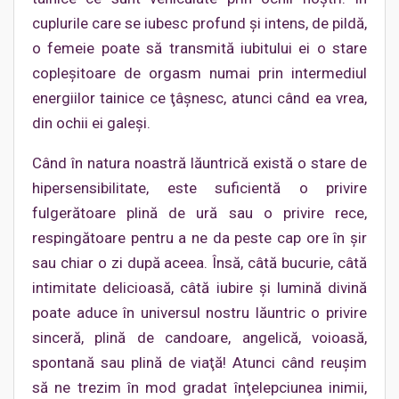
cuplurile care se iubesc profund şi intens, de pildă,
o femeie poate să transmită iubitului ei o stare
copleşitoare de orgasm numai prin intermediul
energiilor tainice ce ţâşnesc, atunci când ea vrea,
din ochii ei galeşi.
Când în natura noastră lăuntrică există o stare de
hipersensibilitate, este suficientă o privire
fulgerătoare plină de ură sau o privire rece,
respingătoare pentru a ne da peste cap ore în şir
sau chiar o zi după aceea. Însă, câtă bucurie, câtă
intimitate delicioasă, câtă iubire şi lumină divină
poate aduce în universul nostru lăuntric o privire
sinceră, plină de candoare, angelică, voioasă,
spontană sau plină de viaţă! Atunci când reuşim
să ne trezim în mod gradat înţelepciunea inimii,