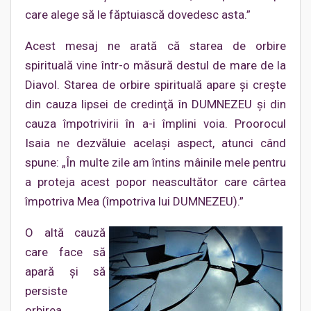
care alege să le făptuiască dovedesc asta.”
Acest mesaj ne arată că starea de orbire
spirituală vine într-o măsură destul de mare de la
Diavol. Starea de orbire spirituală apare şi creşte
din cauza lipsei de credinţă în DUMNEZEU şi din
cauza împotrivirii în a-i împlini voia. Proorocul
Isaia ne dezvăluie acelaşi aspect, atunci când
spune: „În multe zile am întins mâinile mele pentru
a proteja acest popor neascultător care cârtea
împotriva Mea (împotriva lui DUMNEZEU).”
O altă cauză
care face să
apară şi să
persiste
orbirea