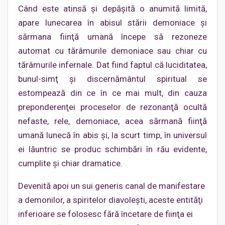
Când este atinsă şi depăşită o anumită limită,
apare lunecarea în abisul stării demoniace şi
sărmana fiinţă umană începe să rezoneze
automat cu tărâmurile demoniace sau chiar cu
tărâmurile infernale. Dat fiind faptul că luciditatea,
bunul-simţ şi discernământul spiritual se
estompează din ce în ce mai mult, din cauza
preponderenţei proceselor de rezonanţă ocultă
nefaste, rele, demoniace, acea sărmană fiinţă
umană lunecă în abis şi, la scurt timp, în universul
ei lăuntric se produc schimbări în rău evidente,
cumplite şi chiar dramatice.
Devenită apoi un sui generis canal de manifestare
a demonilor, a spiritelor diavoleşti, aceste entităţi
inferioare se folosesc fără încetare de fiinţa ei