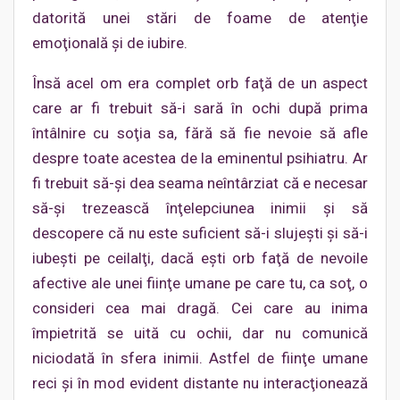
datorită unei stări de foame de atenţie
emoţională şi de iubire.
Însă acel om era complet orb faţă de un aspect
care ar fi trebuit să-i sară în ochi după prima
întâlnire cu soţia sa, fără să fie nevoie să afle
despre toate acestea de la eminentul psihiatru. Ar
fi trebuit să-şi dea seama neîntârziat că e necesar
să-şi trezească înţelepciunea inimii şi să
descopere că nu este suficient să-i slujeşti şi să-i
iubeşti pe ceilalţi, dacă eşti orb faţă de nevoile
afective ale unei fiinţe umane pe care tu, ca soţ, o
consideri cea mai dragă. Cei care au inima
împietrită se uită cu ochii, dar nu comunică
niciodată în sfera inimii. Astfel de fiinţe umane
reci şi în mod evident distante nu interacţionează