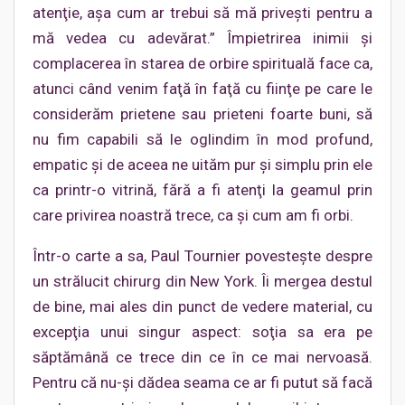
atenţie, aşa cum ar trebui să mă priveşti pentru a
mă vedea cu adevărat.” Împietrirea inimii şi
complacerea în starea de orbire spirituală face ca,
atunci când venim faţă în faţă cu fiinţe pe care le
considerăm prietene sau prieteni foarte buni, să
nu fim capabili să le oglindim în mod profund,
empatic şi de aceea ne uităm pur şi simplu prin ele
ca printr-o vitrină, fără a fi atenţi la geamul prin
care privirea noastră trece, ca şi cum am fi orbi.
Într-o carte a sa, Paul Tournier povesteşte despre
un strălucit chirurg din New York. Îi mergea destul
de bine, mai ales din punct de vedere material, cu
excepţia unui singur aspect: soţia sa era pe
săptămână ce trece din ce în ce mai nervoasă.
Pentru că nu-şi dădea seama ce ar fi putut să facă