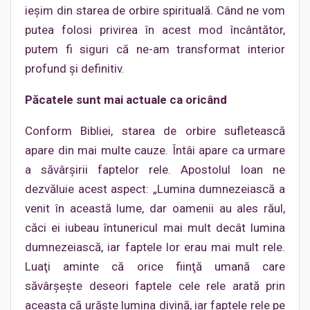
ieşim din starea de orbire spirituală. Când ne vom
putea folosi privirea în acest mod încântător,
putem fi siguri că ne-am transformat interior
profund şi definitiv.
Păcatele sunt mai actuale ca oricând
Conform Bibliei, starea de orbire sufletească
apare din mai multe cauze. Întâi apare ca urmare
a săvârşirii faptelor rele. Apostolul Ioan ne
dezvăluie acest aspect: „Lumina dumnezeiască a
venit în această lume, dar oamenii au ales răul,
căci ei iubeau întunericul mai mult decât lumina
dumnezeiască, iar faptele lor erau mai mult rele.
Luaţi aminte că orice fiinţă umană care
săvârşeşte deseori faptele cele rele arată prin
aceasta că urăşte lumina divină, iar faptele rele pe