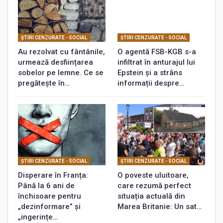
ŞTIRI CENZURATE - SOCIAL
ŞTIRI CENZURATE - SOCIAL
Au rezolvat cu fântânile,
O agentă FSB-KGB s-a
urmează desființarea
infiltrat în anturajul lui
sobelor pe lemne. Ce se
Epstein și a strâns
pregătește în…
informații despre…
ŞTIRI CENZURATE - SOCIAL
ŞTIRI CENZURATE - SOCIAL
Disperare în Franța:
O poveste uluitoare,
Până la 6 ani de
care rezumă perfect
închisoare pentru
situația actuală din
„dezinformare” și
Marea Britanie: Un sat…
„ingerințe…