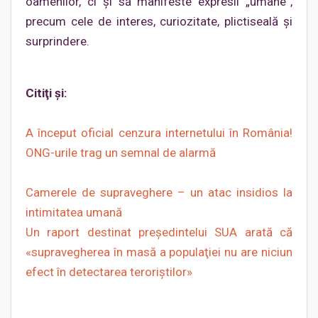
oamenilor, ci şi să manifeste expresii „umane”,
precum cele de interes, curiozitate, plictiseală şi
surprindere.
Citiţi şi:
A început oficial cenzura internetului în România!
ONG-urile trag un semnal de alarmă
Camerele de supraveghere – un atac insidios la
intimitatea umană
Un raport destinat preşedintelui SUA arată că
«supravegherea în masă a populaţiei nu are niciun
efect în detectarea teroriştilor»