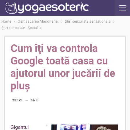
Home
Demascarea Masoneriei
Ştiri cenzurate senzaţionale
Ştiri cenzurate - Social
Cum îţi va controla
Google toată casa cu
ajutorul unor jucării de
pluş
23.371
0
Gigantul