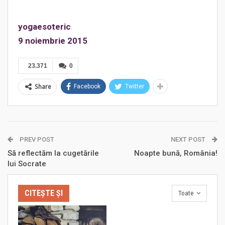
yogaesoteric
9 noiembrie 2015
23.371
0
Share
Facebook
Twitter
PREV POST
NEXT POST
Să reflectăm la cugetările
Noapte bună, România!
lui Socrate
CITEȘTE ȘI
Toate