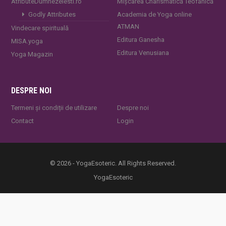
AtributeDumnezeiesti.ro
Mișcarea Charismatică Teofanică
Godly Attributes
Academia de Yoga online
ATMAN
Vindecare spirituală
Editura Ganesha
MISA.yoga
Editura Venusiana
Yoga Magazin
DESPRE NOI
Termeni și condiții de utilizare
Despre noi
Contact
Login
© 2026 - YogaEsoteric. All Rights Reserved.
YogaEsoteric