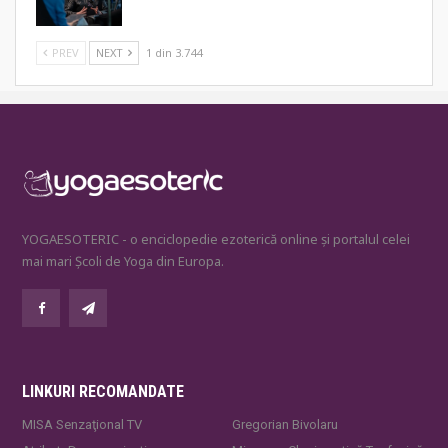
PREV
NEXT
1 din 3.744
YOGAESOTERIC - o enciclopedie ezoterică online și portalul celei
mai mari Școli de Yoga din Europa.
LINKURI RECOMANDATE
MISA Senzaţional TV
Gregorian Bivolaru