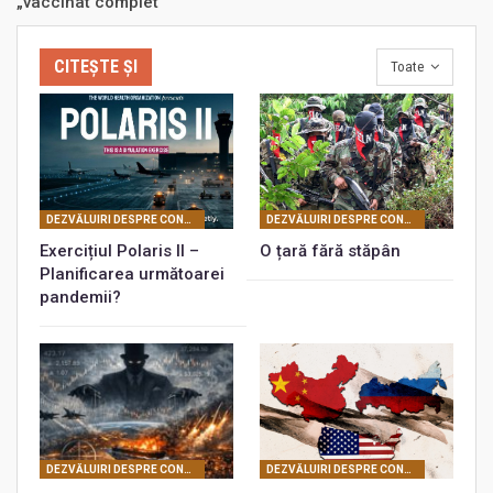
„vaccinat complet”
CITEȘTE ȘI
Toate
DEZVĂLUIRI DESPRE CONSPIRAŢIA UNIVERSALĂ PLANETARĂ
DEZVĂLUIRI DESPRE CONSPIRAŢIA UNIVERSALĂ PLANETARĂ
Exercițiul Polaris II –
O țară fără stăpân
Planificarea următoarei
pandemii?
DEZVĂLUIRI DESPRE CONSPIRAŢIA UNIVERSALĂ PLANETARĂ
DEZVĂLUIRI DESPRE CONSPIRAŢIA UNIVERSALĂ PLANETARĂ