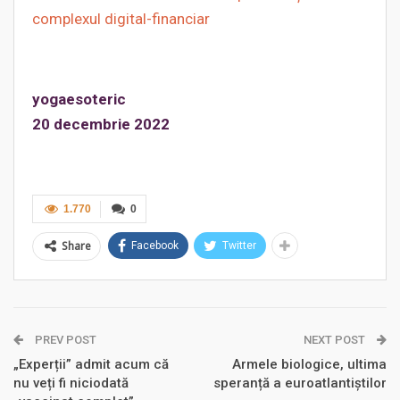
complexul digital-financiar
yogaesoteric
20 decembrie 2022
1.770
0
Share
Facebook
Twitter
PREV POST
NEXT POST
„Experții” admit acum că
Armele biologice, ultima
nu veți fi niciodată
speranță a euroatlantiștilor