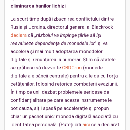
eliminarea banilor lichizi
La scurt timp după izbucnirea conflictului dintre
Rusia și Ucraina, directorul general al Blackrock
declara
că „
războiul va împinge țările să își
reevalueze dependența de monedele lor
” și va
accelera și mai mult adoptarea monedelor
digitale și renunțarea la numerar. Știm că statele
se grăbesc să dezvolte
CBDC-uri
(monede
digitale ale băncii centrale) pentru a le da cu forța
cetățenilor, folosind retorica combaterii evaziunii.
În timp ce unii dezbat problemele serioase de
confidențialitate pe care aceste instrumente le
pot cauza, alții apasă pe accelerație și propun
chiar un pachet unic: moneda digitală asociată cu
identitatea personală. (Puteți citi
aici
ce a declarat