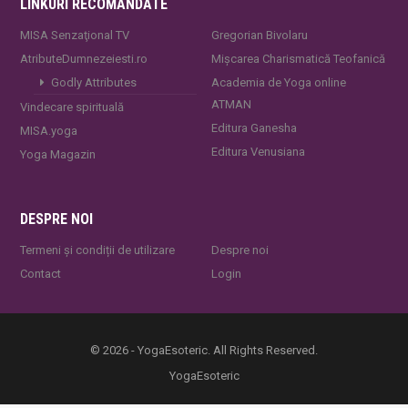
LINKURI RECOMANDATE
MISA Senzaţional TV
Gregorian Bivolaru
AtributeDumnezeiesti.ro
Mișcarea Charismatică Teofanică
Godly Attributes
Academia de Yoga online
ATMAN
Vindecare spirituală
Editura Ganesha
MISA.yoga
Editura Venusiana
Yoga Magazin
DESPRE NOI
Termeni și condiții de utilizare
Despre noi
Contact
Login
© 2026 - YogaEsoteric. All Rights Reserved.
YogaEsoteric