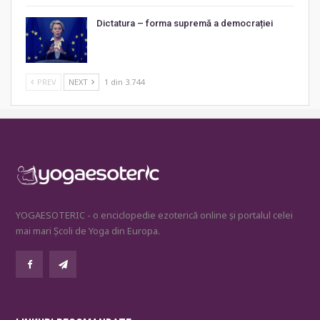
Dictatura – forma supremă a democrației
PREV
NEXT
1 din 3.744
YOGAESOTERIC - o enciclopedie ezoterică online și portalul celei
mai mari Școli de Yoga din Europa.