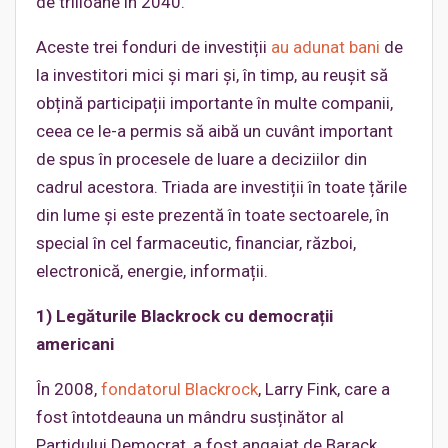
de trilioane în 2040.
Aceste trei fonduri de investiții
au adunat bani
de
la investitori mici și mari și, în timp, au reușit să
obțină participații importante în multe companii,
ceea ce le-a permis să aibă un cuvânt important
de spus în procesele de luare a deciziilor din
cadrul acestora. Triada are investiții în toate țările
din lume și este prezentă în toate sectoarele, în
special în cel farmaceutic, financiar, război,
electronică, energie, informații.
1) Legăturile Blackrock cu democrații
americani
În 2008,
fondatorul Blackrock
, Larry Fink, care a
fost întotdeauna un mândru susținător al
Partidului Democrat, a fost angajat de Barack