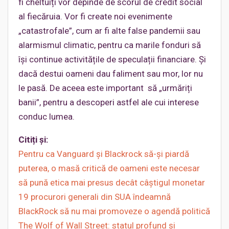
fi cheltuiți vor depinde de scorul de credit social
al fiecăruia. Vor fi create noi evenimente
„catastrofale”, cum ar fi alte false pandemii sau
alarmismul climatic, pentru ca marile fonduri să
își continue activitățile de speculații financiare. Și
dacă destui oameni dau faliment sau mor, lor nu
le pasă. De aceea este important să „urmăriți
banii”, pentru a descoperi astfel ale cui interese
conduc lumea.
Citiți și:
Pentru ca Vanguard și Blackrock să-și piardă
puterea, o masă critică de oameni este necesar
să pună etica mai presus decât câștigul monetar
19 procurori generali din SUA îndeamnă
BlackRock să nu mai promoveze o agendă politică
The Wolf of Wall Street: statul profund și