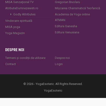
MISA Senzaţional TV
Gregorian Bivolaru
AtributeDumnezeiesti.ro
Mișcarea Charismatică Teofanică
Godly Attributes
Academia de Yoga online
ATMAN
Vindecare spirituală
Editura Ganesha
MISA.yoga
Editura Venusiana
Yoga Magazin
DESPRE NOI
Termeni și condiții de utilizare
Despre noi
Contact
Login
© 2026 - YogaEsoteric. All Rights Reserved.
YogaEsoteric