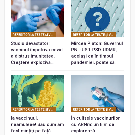
REFERITOR LA TESTE ŞI VACCINURI
REFERITOR LA TESTE ŞI VACCINURI
Studiu devastator:
Mircea Platon: Guvernul
vaccinul împotriva covid
PNL-USR-PSD-UDMR,
a distrus imunitatea.
același ca în timpul
Creștere explozivă…
pandemiei, poate să…
REFERITOR LA TESTE ŞI VACCINURI
REFERITOR LA TESTE ŞI VACCINURI
Ia vaccinuul,
În culisele vaccinurilor
neamuleee! Sau cum am
cu ARNm: un film ce
fost mințiți pe față
explorează