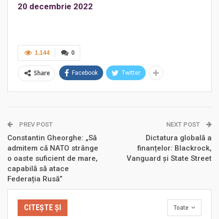
20 decembrie 2022
1.144
0
Share
Facebook
Twitter
PREV POST
NEXT POST
Constantin Gheorghe: „Să
Dictatura globală a
admitem că NATO strânge
finanțelor: Blackrock,
o oaste suficient de mare,
Vanguard și State Street
capabilă să atace
Federația Rusă”
CITEȘTE ȘI
Toate