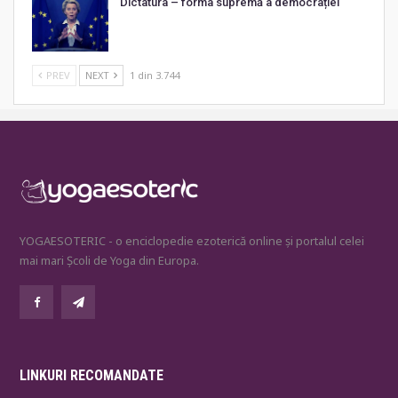
Dictatura – forma supremă a democrației
PREV
NEXT
1 din 3.744
YOGAESOTERIC - o enciclopedie ezoterică online și portalul celei
mai mari Școli de Yoga din Europa.
LINKURI RECOMANDATE