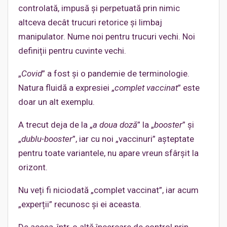
controlată, impusă și perpetuată prin nimic
altceva decât trucuri retorice și limbaj
manipulator. Nume noi pentru trucuri vechi. Noi
definiții pentru cuvinte vechi.
„
Covid
” a fost și o pandemie de terminologie.
Natura fluidă a expresiei „
complet vaccinat
” este
doar un alt exemplu.
A trecut deja de la „
a doua doză
” la „
booster
” și
„
dublu-booster
”, iar cu noi „vaccinuri” așteptate
pentru toate variantele, nu apare vreun sfârșit la
orizont.
Nu veți fi niciodată „complet vaccinat”, iar acum
„experții” recunosc și ei aceasta.