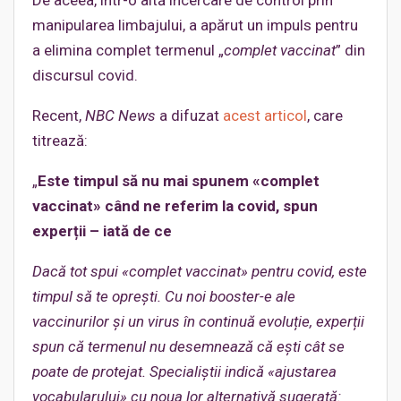
De aceea, într-o altă încercare de control prin
manipularea limbajului, a apărut un impuls pentru
a elimina complet termenul „
complet vaccinat
” din
discursul covid.
Recent,
NBC News
a difuzat
acest articol
, care
titrează:
„
Este timpul să nu mai spunem «complet
vaccinat» când ne referim la covid, spun
experții – iată de ce
Dacă tot spui «complet vaccinat» pentru covid, este
timpul să te oprești. Cu noi booster-e ale
vaccinurilor și un virus în continuă evoluție, experții
spun că termenul nu desemnează că ești cât se
poate de protejat. Specialiștii indică «ajustarea
vocabularului» cu noua lor alternativă sugerată: