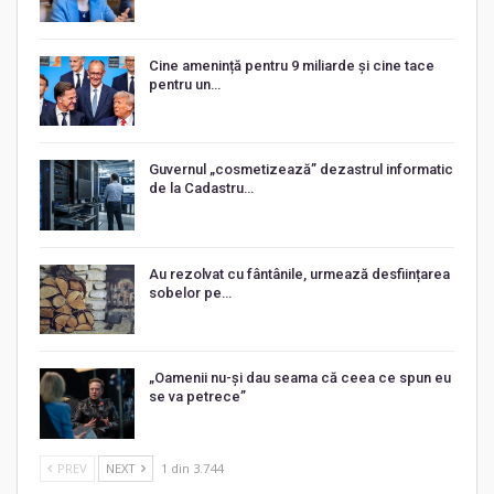
Cine amenință pentru 9 miliarde și cine tace
pentru un…
Guvernul „cosmetizează” dezastrul informatic
de la Cadastru…
Au rezolvat cu fântânile, urmează desființarea
sobelor pe…
„Oamenii nu-și dau seama că ceea ce spun eu
se va petrece”
PREV
NEXT
1 din 3.744