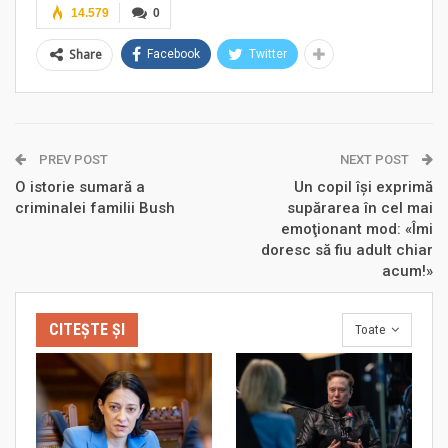
14.579
0
Share
Facebook
Twitter
PREV POST
NEXT POST
O istorie sumară a
Un copil îşi exprimă
criminalei familii Bush
supărarea în cel mai
emoţionant mod: «Îmi
doresc să fiu adult chiar
acum!»
CITEȘTE ȘI
Toate