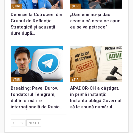
ŞTIRI
ŞTIRI
Demisie la Cotroceni din
„Oamenii nu-și dau
Grupul de Reflecție
seama că ceea ce spun
Strategică și acuzații
eu se va petrece”
dure după…
ŞTIRI
ŞTIRI
Breaking: Pavel Durov,
APADOR-CH a câștigat,
fondatorul Telegram,
în primă instanță:
dat în urmărire
Instanța obligă Guvernul
internațională de Rusia…
să le spună numărul…
PREV
NEXT