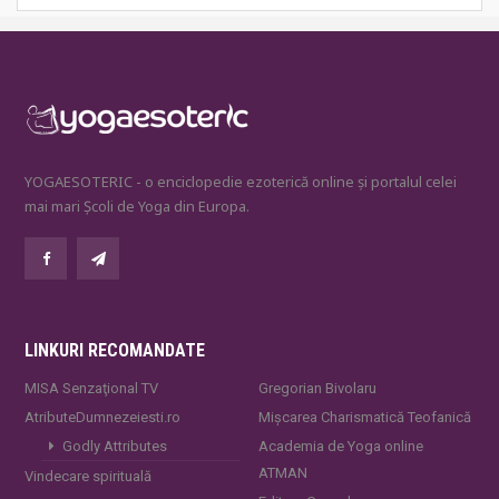
YOGAESOTERIC - o enciclopedie ezoterică online și portalul celei
mai mari Școli de Yoga din Europa.
LINKURI RECOMANDATE
MISA Senzaţional TV
Gregorian Bivolaru
AtributeDumnezeiesti.ro
Mișcarea Charismatică Teofanică
Godly Attributes
Academia de Yoga online
ATMAN
Vindecare spirituală