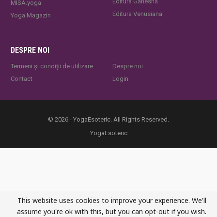
Editura Ganesha
MISA.yoga
Editura Venusiana
Yoga Magazin
DESPRE NOI
Termeni și condiții de utilizare
Despre noi
Contact
Login
© 2026 - YogaEsoteric. All Rights Reserved.
YogaEsoteric
This website uses cookies to improve your experience. We'll
assume you're ok with this, but you can opt-out if you wish.