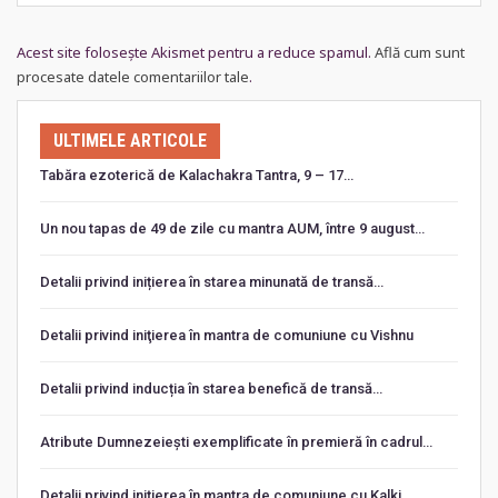
Acest site folosește Akismet pentru a reduce spamul.
Află cum sunt
procesate datele comentariilor tale
.
ULTIMELE ARTICOLE
Tabăra ezoterică de Kalachakra Tantra, 9 – 17…
Un nou tapas de 49 de zile cu mantra AUM, între 9 august…
Detalii privind inițierea în starea minunată de transă…
Detalii privind iniţierea în mantra de comuniune cu Vishnu
Detalii privind inducția în starea benefică de transă…
Atribute Dumnezeiești exemplificate în premieră în cadrul…
Detalii privind iniţierea în mantra de comuniune cu Kalki…