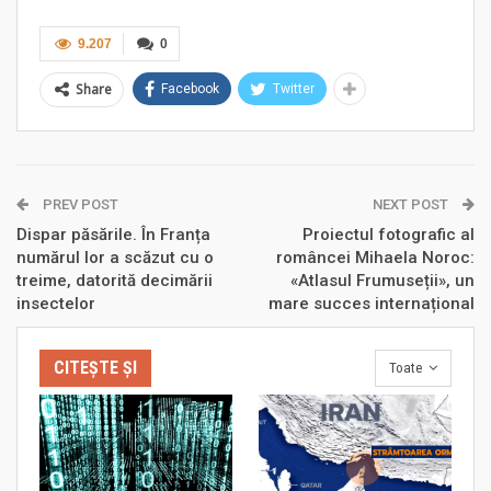
9.207
0
Share
Facebook
Twitter
PREV POST
NEXT POST
Dispar păsările. În Franța
Proiectul fotografic al
numărul lor a scăzut cu o
româncei Mihaela Noroc:
treime, datorită decimării
«Atlasul Frumuseții», un
insectelor
mare succes internațional
CITEȘTE ȘI
Toate