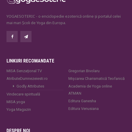
YOGAESOTERIC - o enciclopedie ezoterică online și portalul celei
mai mari Școli de Yoga din Europa.
LINKURI RECOMANDATE
MISA Senzaţional TV
Gregorian Bivolaru
AtributeDumnezeiesti.ro
Mișcarea Charismatică Teofanică
Godly Attributes
Academia de Yoga online
ATMAN
Vindecare spirituală
Editura Ganesha
MISA.yoga
Editura Venusiana
Yoga Magazin
DESPRE NOI