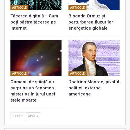
ARTICOLE
ARTICOLE
Tăcerea digitală – Cum
Blocada Ormuz și
poți păstra tăcerea pe
perturbarea fluxurilor
internet
energetice globale
ARTICOLE
ARTICOLE
Oamenii de știință au
Doctrina Monroe, pivotul
surprins un fenomen
politicii externe
misterios în jurul unei
americane
stele moarte
PREV
NEXT