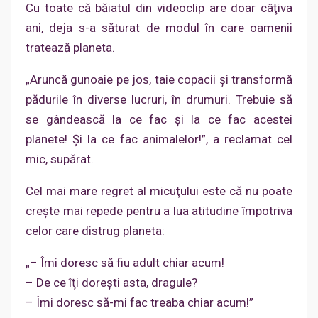
Cu toate că băiatul din videoclip are doar câţiva
ani, deja s-a săturat de modul în care oamenii
tratează planeta.
„Aruncă gunoaie pe jos, taie copacii şi transformă
pădurile în diverse lucruri, în drumuri. Trebuie să
se gândească la ce fac şi la ce fac acestei
planete! Şi la ce fac animalelor!”, a reclamat cel
mic, supărat.
Cel mai mare regret al micuţului este că nu poate
creşte mai repede pentru a lua atitudine împotriva
celor care distrug planeta:
„– Îmi doresc să fiu adult chiar acum!
– De ce îţi doreşti asta, dragule?
– Îmi doresc să-mi fac treaba chiar acum!”