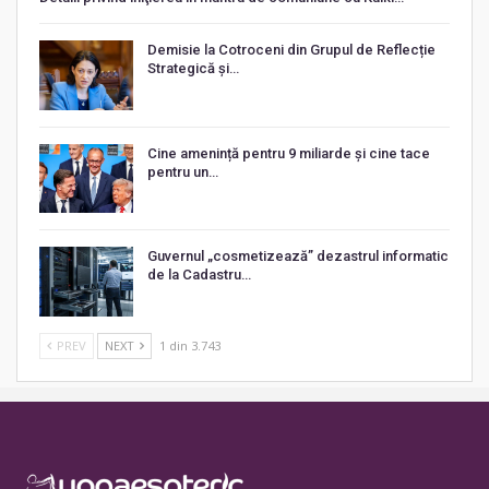
Demisie la Cotroceni din Grupul de Reflecție
Strategică și…
Cine amenință pentru 9 miliarde și cine tace
pentru un…
Guvernul „cosmetizează” dezastrul informatic
de la Cadastru…
PREV
NEXT
1 din 3.743