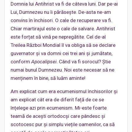
Domnia lui Antihrist va fi de câteva luni. Dar pe-ai
Lui, Dumnezeu nu îi părăsește. De-asta ne-am
convins în închisori. O cale de recuperare va fi.
Chiar martirajul este o cale de salvare. Antihrist
este forțat să vină pe nepregătite. Cel de-al
Treilea Război Mondial îl va obliga să se declare
guvernator și va domni cei trei ani și jumătate,
conform
Apocalipsei
. Când va fi sorocul? Știe
numai bunul Dumnezeu. Noi este necesar să ne
menținem în bine, să luăm aminte!
Am explicat cum era ecumenismul închisorilor și
am explicat cât era de diferit față de ce se
înțelege azi prin ecumenism. Mi-este foarte
teamă de acești ortodocși care pândesc și
scotocesc pur și simplu viețile oamenilor, ca să