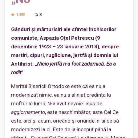
1.593
0
Gânduri și mărturisiri ale sfintei închisorilor
comuniste, Aspazia Oțel Petrescu (9
decembrie 1923 – 23 ianuarie 2018), despre
martiri, cipuri, rugăciune, jertfă și domnia lui
Antihrist: „
Nicio jertfă n-a fost zadarnică. Ea a
rodit
”
Meritul Bisericii Ortodoxe este că ea nu a
modernizat nimic, ea nu a aliniat credința la
mofturile lumii. N-a avut nevoie Iisus de
aggiornamento
, este neschimbător, este Cel Ce
este, aici și acum, oricând și oriunde, n-ai ce să
modernizezi la el. Este de la început până la