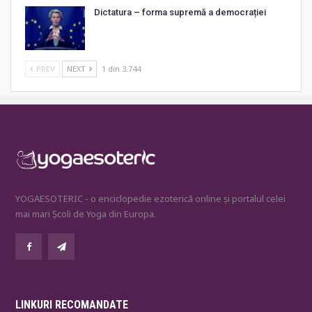
Dictatura – forma supremă a democrației
PREV
NEXT
1 din 3.744
YOGAESOTERIC - o enciclopedie ezoterică online și portalul celei
mai mari Școli de Yoga din Europa.
LINKURI RECOMANDATE