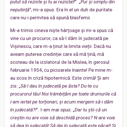
putut să reziste și tu ai rezistat!
”. „
Pur și simplu din
neputință
”, mi-a spus. Era în el un duh de puritate
care nu-i permitea să spună blasfemii.
Mi-a trimis cineva niște hârțoage și mi-a spus că
vine cu un procuror, ca să-l dăm în judecată pe
Vișinescu, care m-a ținut la limita vieții. Dacă nu
aveam puterea credinței care să mă țină, mă
scoteau de la izolatorul de la Mislea, în gerosul
februarie 1954, cu picioarele înainte! Pe mine m-
au scos în criză hipotermică. Este crimă! Și am
zis: „
Să-l dau în judecată pe ăsta? Du-te cu
procurorul tău! Noi trâmbițăm pe toate drumurile că
i-am iertat pe torționari, și acum mergem să-i dăm
în judecată?!
”. I-am mai spus: „
Dar tu știi că un
creștin nu are voie să deschidă proces? N-are voie
să dea în judecată! Să dai în judecată este păcat! Și