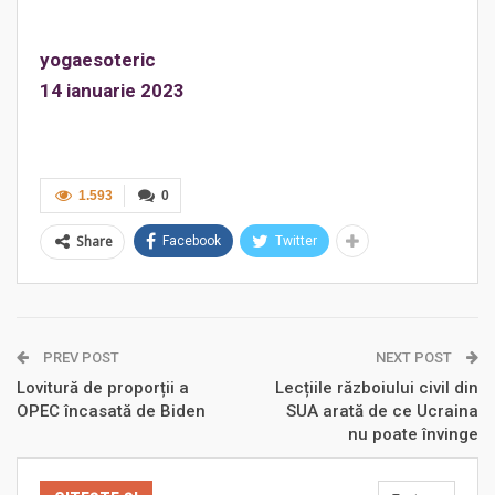
yogaesoteric
14 ianuarie 2023
1.593
0
Share
Facebook
Twitter
PREV POST
NEXT POST
Lovitură de proporții a
Lecțiile războiului civil din
OPEC încasată de Biden
SUA arată de ce Ucraina
nu poate învinge