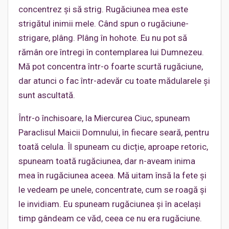
concentrez și să strig. Rugăciunea mea este
strigătul inimii mele. Când spun o rugăciune-
strigare, plâng. Plâng în hohote. Eu nu pot să
rămân ore întregi în contemplarea lui Dumnezeu.
Mă pot concentra într-o foarte scurtă rugăciune,
dar atunci o fac într-adevăr cu toate mădularele și
sunt ascultată.
Într-o închisoare, la Miercurea Ciuc, spuneam
Paraclisul Maicii Domnului, în fiecare seară, pentru
toată celula. Îl spuneam cu dicție, aproape retoric,
spuneam toată rugăciunea, dar n-aveam inima
mea în rugăciunea aceea. Mă uitam însă la fete și
le vedeam pe unele, concentrate, cum se roagă și
le invidiam. Eu spuneam rugăciunea și în același
timp gândeam ce văd, ceea ce nu era rugăciune.