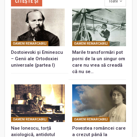
CITEȘTE ȘI
Toate
OAMENI REMARCABILI
OAMENI REMARCABILI
Dostoievski și Eminescu
Marile transformări pot
– Genii ale Ortodoxiei
porni de la un singur om
universale (partea I)
care nu vrea să creadă
că nu se…
OAMENI REMARCABILI
OAMENI REMARCABILI
Nae Ionescu, torță
Povestea româncei care
axiologică, antidotul
a crezut până la