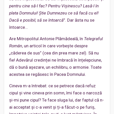
pentru cine să-l fac? Pentru Vișinescu? Lasă-l în
plata Domnului! Știe Dumnezeu ce să facă cu el!
Dacă e posibil, să se întoarcă
”. Dar ăsta nu se
întoarce…
Are Mitropolitul Antonie Plămădeală, în
Telegraful
Român
, un articol în care vorbește despre
„căderea de sus” (cea din prea mare zel). Să nu
fie! Adevărul credinței ne îmbracă în înțelepciune,
dă o bună așezare, un echilibru, o armonie. Toate
acestea se regăsesc în Pacea Domnului.
Cineva m-a întrebat: ce se petrece dacă refuz
cipul și vine cineva prin somn, îmi face o narcoză
și-mi pune cipul? Te face sluga lui, dar faptul că n-
ai acceptat și c-a venit și ți-a făcut-o pe furiș,