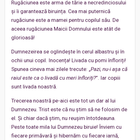
Rugăciunea este arma de tărie a necredinciosului
și îi garantează biruința. Cea mai puternică
rugăciune este a mamei pentru copilul său. De
aceea rugăciunea Maicii Domnului este atât de
glorioasă!
Dumnezeirea se oglindește în cerul albastru și în
ochii unui copil. Inocența! Livada cu pomi înfloriți!
Spunea cineva mai zilele trecute: „
Pazi, nu-i așa că
raiul este ca o livadă cu meri înfloriți?
”. Iar copiii
sunt livada noastră.
Trecerea noastră pe-aici este tot un dar al lui
Dumnezeu. Trist este că nu știm să ne folosim de
el. Și chiar dacă știm, nu reușim întotdeauna.
Peste toate mila lui Dumnezeu biruie! Înviem cu
fiecare primăvară și hibernăm cu fiecare iarnă,