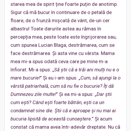
starea mea de spirit ține foarte puțin de anotimp.
Sigur că mă bucur în continuare de o petală de
floare, de o frunză mișcată de vânt, de-un cer
albastru! Toate darurile astea au rămas în
percepția mea, peste toate este îngrijorarea sau,
cum spunea Lucian Blaga, destrămarea, cum se
face destrămarea. Și asta vine cu vârsta. Mama
mea mi-a spus odată ceva care pe mine m-a
înfiorat. Mi-a spus: „
Să știi că a trăi ani mulți nu e o
mare bucurie!
” Și eu i-am spus: „
Cum, să ajungi la o
vârstă patriarhală, cum să nu fie o bucurie? Îți dă
Dumnezeu zile multe!
” Și ea mi-a spus: „
Dar știi
cum ești? Când ești foarte bătrân, ești ca un
condamnat sine die. Știi că e aproape și nu mai ai
bucuria lipsită de această cunoaștere
.” Și acum
constat că mama avea într-adevăr dreptate. Nu că