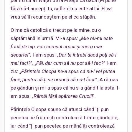
pentru că a învățat de la Pitești că dacă ți-l pune
fără să-l accepți tu, sufletul nu este al lui. El va
vrea să îl recunoaștem pe el ca stăpân.
O maică catolică a trecut pe la mine, cu o
săptămână în urmă. Mi-a spus: „
Mie nu-mi este
frică de cip. Fac semnul crucii și merg mai
departe!
”. I-am spus: „
Dar te întrebi dacă poți să-l
mai faci?
”. „
Păi, dar cum să nu pot să-l fac?
” I-am
zis: „
Părintele Cleopa ne-a spus că nu-l vei putea
face, pentru că ți se ordonă să nu-l faci!
”. A rămas
pe gânduri și mi-a spus că nu s-a gândit la asta. I-
am spus: „
Rămâi fără apărarea Crucii!
”.
Părintele Cleopa spune că atunci când îți pun
pecetea pe frunte îți controlează toate gândurile,
iar când îți pun pecetea pe mână îți controlează