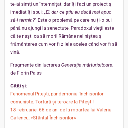
te-ai simți un întemnițat, dar îți faci un proiect și
imediat îți spui: „
Ei, dar ce știu eu dacă mai apuc
să-l termin?
” Este o problemă pe care nu ți-o pui
până nu ajungi la senectute. Paradoxul vieții este
că te naști ca să mori! Rămâne neliniștea și
frământarea cum vor fi zilele acelea când vor fi să
vină.
Fragmente din lucrarea
Generația mărturisitoare
,
de Florin Palas
Citiți și:
Fenomenul Pitești, pandemoniul închisorilor
comuniste. Tortură și teroare la Pitești!
18 februarie: 66 de ani de la moartea lui Valeriu
Gafencu, «Sfântul Închisorilor»