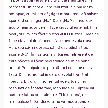
împotriva voinței tale, nu ți-a luat mântuirea. În
momentul în care eu am renunțat la cipul lor, m-
am opus, eu mi-am câștigat mântuirea. Mă salvez
spunând un singur „NU”. De la „NU”-ul meu, de-
acolo înainte, orice-mi face diavolul este nul. Prin
acel „NU” m-am făcut ostaș al lui Hristos! Ceea ce
face diavolul după aceea face peste voia mea.
Aproape că-mi doresc să trăiesc până să pot
spune „NU”. Îmi asigur mântuirea, indiferent de
câte păcate a făcut nevrednica de mine până
atunci. Prin cipuire te pun să faci ceea ce tu n-ai
face. Din momentul în care diavolul ți-a tăiat
liberul arbitru, din momentul acela tu nu mai
răspunzi de faptele tale, răspunde el. Faptele lui
sunt ale lui, nu sunt ale tale. Ți le ordonă, te
manipulează. Dar diavolul nu va face aceasta,