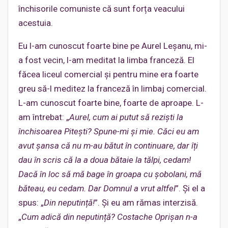
închisorile comuniste că sunt forța veacului
acestuia.
Eu l-am cunoscut foarte bine pe Aurel Leșanu, mi-
a fost vecin, l-am meditat la limba franceză. El
făcea liceul comercial și pentru mine era foarte
greu să-l meditez la franceză în limbaj comercial.
L-am cunoscut foarte bine, foarte de aproape. L-
am întrebat: „
Aurel, cum ai putut să reziști la
închisoarea Pitești? Spune-mi și mie. Căci eu am
avut șansa că nu m-au bătut în continuare, dar îți
dau în scris că la a doua bătaie la tălpi, cedam!
Dacă în loc să mă bage în groapa cu șobolani, mă
băteau, eu cedam. Dar Domnul a vrut altfel
”. Și el a
spus: „
Din neputință!
”. Și eu am rămas interzisă.
„
Cum adică din neputință? Costache Oprișan n-a