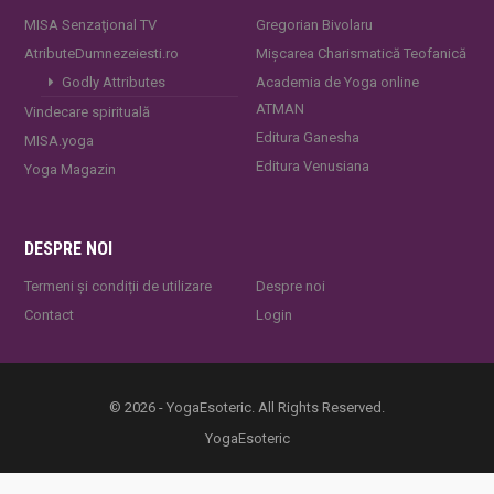
MISA Senzaţional TV
Gregorian Bivolaru
AtributeDumnezeiesti.ro
Mișcarea Charismatică Teofanică
Godly Attributes
Academia de Yoga online
ATMAN
Vindecare spirituală
Editura Ganesha
MISA.yoga
Editura Venusiana
Yoga Magazin
DESPRE NOI
Termeni și condiții de utilizare
Despre noi
Contact
Login
© 2026 - YogaEsoteric. All Rights Reserved.
YogaEsoteric