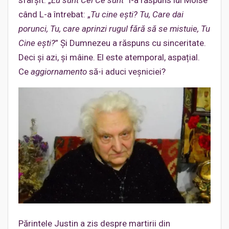
sfârșit. „
Eu sunt Cel Ce sunt
” i-a răspuns lui Moise
când L-a întrebat: „
Tu cine ești? Tu, Care dai
porunci, Tu, care aprinzi rugul fără să se mistuie, Tu
Cine ești?
” Și Dumnezeu a răspuns cu sinceritate.
Deci și azi, și mâine. El este atemporal, aspațial.
Ce
aggiornamento
să-i aduci veșniciei?
Părintele Justin a zis despre martirii din