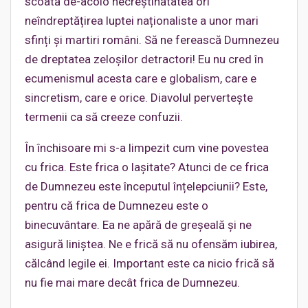
scoată de-acolo necreștinătatea ori
neîndreptățirea luptei naționaliste a unor mari
sfinți și martiri români. Să ne ferească Dumnezeu
de dreptatea zeloșilor detractori! Eu nu cred în
ecumenismul acesta care e globalism, care e
sincretism, care e orice. Diavolul pervertește
termenii ca să creeze confuzii.
În închisoare mi s-a limpezit cum vine povestea
cu frica. Este frica o lașitate? Atunci de ce frica
de Dumnezeu este începutul înțelepciunii? Este,
pentru că frica de Dumnezeu este o
binecuvântare. Ea ne apără de greșeală și ne
asigură liniștea. Ne e frică să nu ofensăm iubirea,
călcând legile ei. Important este ca nicio frică să
nu fie mai mare decât frica de Dumnezeu.