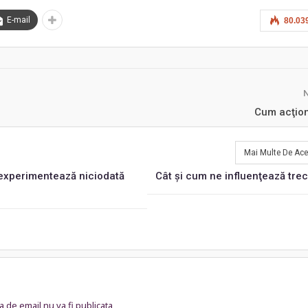
E-mail
80.03
Cum acţio
Mai Multe De Ace
u experimentează niciodată
Cât şi cum ne influenţează trec
 de email nu va fi publicata