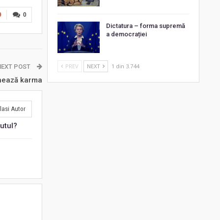
9
0
Dictatura – forma supremă
a democrației
PREV
NEXT
1 din 3.744
NEXT POST
nează karma
lasi Autor
utul?