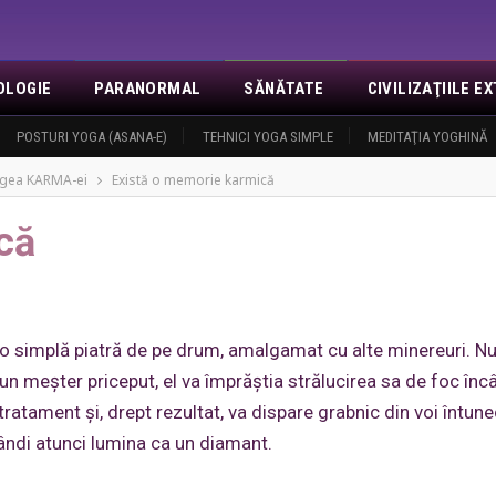
OLOGIE
PARANORMAL
SĂNĂTATE
CIVILIZAŢIILE 
NOI
POSTURI YOGA (ASANA-E)
EVENIMENTE
REVELAŢII
TEHNICI YOGA SIMPLE
MISA
CONTACT
MEDITAŢIA YOGHINĂ
LOGIN
O
gea KARMA-ei
Există o memorie karmică
că
ca o simplă piatră de pe drum, amalgamat cu alte minereuri. N
e un meşter priceput, el va împrăştia strălucirea sa de foc înc
e tratament şi, drept rezultat, va dispare grabnic din voi întun
pândi atunci lumina ca un diamant.