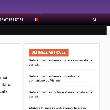
EXTRATERESTRE
RA DE RĂSĂRIT
ARTICOLE RECENTE
ULTIMELE ARTICOLE
Detalii privind inițierea în starea minunată de
transă…
Detalii privind iniţierea în mantra de
umai
comuniune cu Vishnu
ântător
ecata
Detalii privind inducția în starea benefică de
transă…
Atribute Dumnezeiești exemplificate în