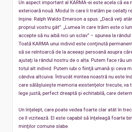
Un aspect important al KARMA-ei este acela că ea n
exterioară nouă. Modul în care îi tratăm pe ceilalţi re
înşine. Ralph Waldo Emerson a spus: „Dacă veţi atârna
propriul vostru gât”. „Lumea în care trăim este o lu
accepte să nu aibă nici un sclav” – spunea la rându
Toată KARMA unui individ este conţinută permanent î
să se reîntoarcă de la aceeaşi persoană asupra cărei
ajutaţi la rândul nostru de o alta. Putem face rău un
totul alt individ. Putem iubi o fiinţă umană şi ceva 
cândva altcuiva. Întrucât mintea noastră nu este înde
care sălăşluieşte memoria existenţelor trecute, va 
lege justă, perfect dreaptă şi echitabilă, care determ
Un înţelept, care poate vedea foarte clar atât în trecu
ce îl vizitează. El este capabil să înţeleagă foarte b
minţilor comune slabe.