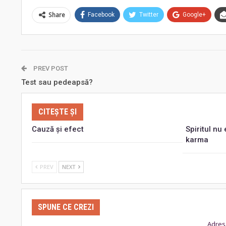
Share
Facebook
Twitter
Google+
PREV POST
Test sau pedeapsă?
CITEȘTE ȘI
Cauză şi efect
Spiritul n
karma
PREV
NEXT
SPUNE CE CREZI
Adresa