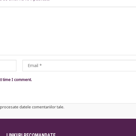
xt time I comment.
procesate datele comentariilor tale
.
LINKURI RECOMANDATE