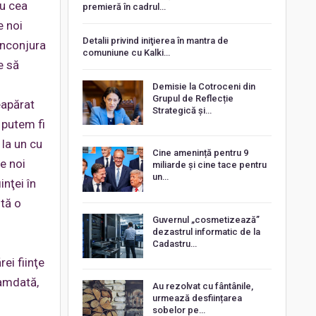
cu cea
premieră în cadrul…
e noi
Detalii privind iniţierea în mantra de
 înconjura
comuniune cu Kalki…
e să
Demisie la Cotroceni din
Grupul de Reflecție
eapărat
Strategică și…
 putem fi
 la un cu
Cine amenință pentru 9
de noi
miliarde și cine tace pentru
un…
inţei în
stă o
Guvernul „cosmetizează”
dezastrul informatic de la
Cadastru…
ei fiinţe
camdată,
Au rezolvat cu fântânile,
urmează desființarea
sobelor pe…