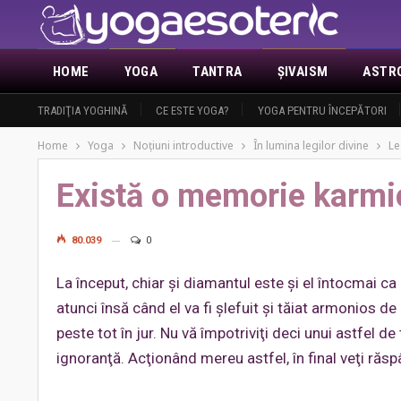
HOME
YOGA
TANTRA
ŞIVAISM
ASTR
ACTUALITATE
TRADIŢIA YOGHINĂ
DEMASCAREA MASONERIEI
CE ESTE YOGA?
YOGA PENTRU ÎNCEPĂTORI
ANUNŢURI
DESPRE 
Home
Yoga
Noţiuni introductive
În lumina legilor divine
Le
Există o memorie karmi
80.039
0
La început, chiar şi diamantul este şi el întocmai 
atunci însă când el va fi şlefuit şi tăiat armonios d
peste tot în jur. Nu vă împotriviţi deci unui astfel d
ignoranţă. Acţionând mereu astfel, în final veţi răs