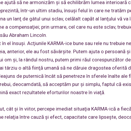
e ajută să ne armonizăm şi să echilibrăm lumea interioară 
prezintă, într-un ultim stadiu, însuşi felul în care ne tratăm p
 un lanţ de gâtul unui sclav, celălalt capăt al lanţului vă va
me a compensaţiei; prin urmare, cel care nu este sclav, trebui
l său Abraham Lincoln.
n el însuşi. Acţiunile KARMA-ice bune sau rele nu trebuie n
a, anterior, ele au fost săvârşite. Putem ajuta o persoană şi
ui om şi, la rândul nostru, putem primi răul corespunzător de
mai târziu o altă fiinţă umană să ne dăruie dragostea oferită 
ajuns de puternică încât să penetreze în sferele înalte ale fi
trebui, deocamdată, să acceptăm pur şi simplu, faptul că exi
ină exact rezultatele eforturilor noastre în viaţă.
t, cât şi în viitor, percepe imediat situaţia KARMA-ică a fiecăr
ine relaţia între cauză şi efect, capacitate care lipseşte, deo