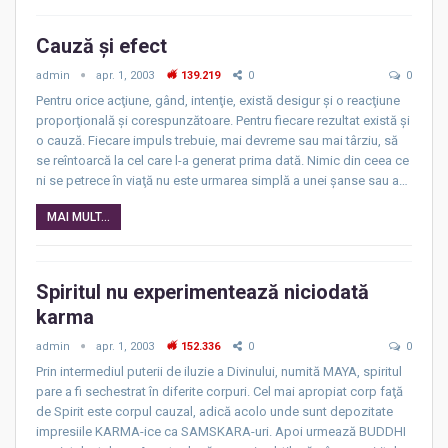
Cauză şi efect
admin
apr. 1, 2003
139.219
0
0
Pentru orice acţiune, gând, intenţie, există desigur şi o reacţiune
proporţională şi corespunzătoare. Pentru fiecare rezultat există şi
o cauză. Fiecare impuls trebuie, mai devreme sau mai târziu, să
se reîntoarcă la cel care l-a generat prima dată. Nimic din ceea ce
ni se petrece în viaţă nu este urmarea simplă a unei şanse sau a…
MAI MULT...
Spiritul nu experimentează niciodată
karma
admin
apr. 1, 2003
152.336
0
0
Prin intermediul puterii de iluzie a Divinului, numită MAYA, spiritul
pare a fi sechestrat în diferite corpuri. Cel mai apropiat corp faţă
de Spirit este corpul cauzal, adică acolo unde sunt depozitate
impresiile KARMA-ice ca SAMSKARA-uri. Apoi urmează BUDDHI