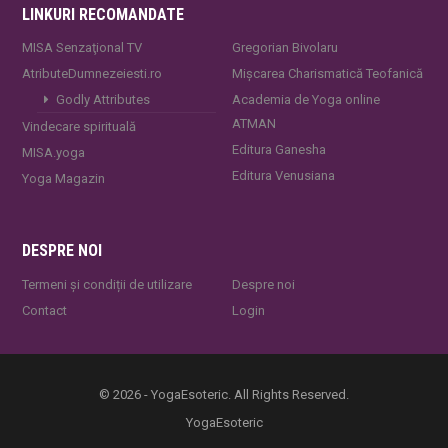
LINKURI RECOMANDATE
MISA Senzaţional TV
Gregorian Bivolaru
AtributeDumnezeiesti.ro
Mișcarea Charismatică Teofanică
Godly Attributes
Academia de Yoga online
ATMAN
Vindecare spirituală
Editura Ganesha
MISA.yoga
Editura Venusiana
Yoga Magazin
DESPRE NOI
Termeni și condiții de utilizare
Despre noi
Contact
Login
© 2026 - YogaEsoteric. All Rights Reserved.
YogaEsoteric