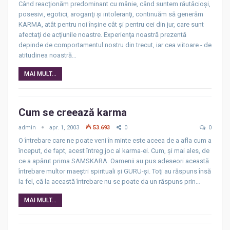
Când reacţionăm predominant cu mânie, când suntem răutăcioşi,
posesivi, egotici, aroganţi şi intoleranţi, continuăm să generăm
KARMA, atât pentru noi înşine cât şi pentru cei din jur, care sunt
afectaţi de acţiunile noastre. Experienţa noastră prezentă
depinde de comportamentul nostru din trecut, iar cea viitoare - de
atitudinea noastră…
MAI MULT...
Cum se creează karma
admin
apr. 1, 2003
53.693
0
0
O întrebare care ne poate veni în minte este aceea de a afla cum a
început, de fapt, acest întreg joc al karma-ei. Cum, şi mai ales, de
ce a apărut prima SAMSKARA. Oamenii au pus adeseori această
întrebare multor maeştri spirituali şi GURU-şi. Toţi au răspuns însă
la fel, că la această întrebare nu se poate da un răspuns prin…
MAI MULT...