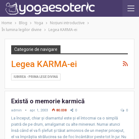
Home
Blog
Yoga
Noţiuni introductive
În lumina legilor divine
Legea KARMA-ei
Categorie de navigare
Legea KARMA-ei
IUBIREA - PRIMA LEGE DIVINĂ
Există o memorie karmică
admin
apr. 1, 2003
80.038
0
0
La început, chiar şi diamantul este şi el întocmai ca o simplă
piatră de pe drum, amalgamat cu alte minereuri. Numai atunci
însă când el va fi şlefuit şi tăiat armonios de un meşter priceput,
el va împrăştia strălucirea sa de foc încântător peste tot în jur. Nu