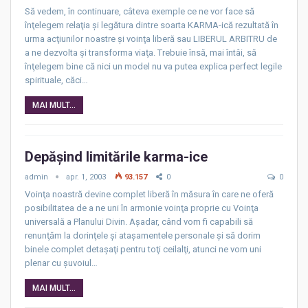
Să vedem, în continuare, câteva exemple ce ne vor face să
înţelegem relaţia şi legătura dintre soarta KARMA-ică rezultată în
urma acţiunilor noastre şi voinţa liberă sau LIBERUL ARBITRU de
a ne dezvolta şi transforma viaţa. Trebuie însă, mai întâi, să
înţelegem bine că nici un model nu va putea explica perfect legile
spirituale, căci…
MAI MULT...
Depăşind limitările karma-ice
admin
apr. 1, 2003
93.157
0
0
Voinţa noastră devine complet liberă în măsura în care ne oferă
posibilitatea de a ne uni în armonie voinţa proprie cu Voinţa
universală a Planului Divin. Aşadar, când vom fi capabili să
renunţăm la dorinţele şi ataşamentele personale şi să dorim
binele complet detaşaţi pentru toţi ceilalţi, atunci ne vom uni
plenar cu şuvoiul…
MAI MULT...