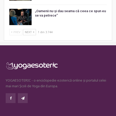
„Oamenii nu-și dau seama că ceea ce spun eu
se va petrece”
PREV
NEXT
1 din 3.744
YOGAESOTERIC - o enciclopedie ezoterică online și portalul celei
mai mari Școli de Yoga din Europa.