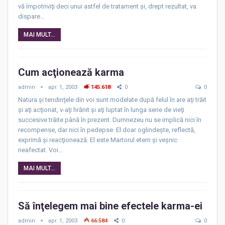
vă împotriviţi deci unui astfel de tratament şi, drept rezultat, va
dispare…
MAI MULT...
Cum acţionează karma
admin
apr. 1, 2003
145.618
0
0
Natura şi tendinţele din voi sunt modelate după felul în are aţi trăit
şi aţi acţionat, v-aţi hrănit şi aţi luptat în lunga serie de vieţi
succesive trăite până în prezent. Dumnezeu nu se implică nici în
recompense, dar nici în pedepse. El doar oglindeşte, reflectă,
exprimă şi reacţionează. El este Martorul etern şi veşnic
neafectat. Voi…
MAI MULT...
Să înţelegem mai bine efectele karma-ei
admin
apr. 1, 2003
66.584
0
0