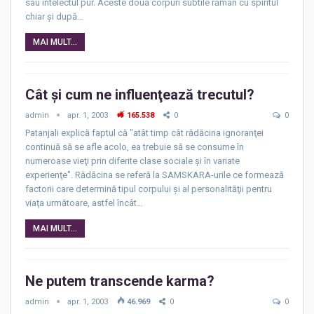
sau intelectul pur. Aceste două corpuri subtile rămân cu spiritul
chiar şi după…
MAI MULT...
Cât şi cum ne influenţează trecutul?
admin
apr. 1, 2003
165.538
0
0
Patanjali explică faptul că "atât timp cât rădăcina ignoranţei
continuă să se afle acolo, ea trebuie să se consume în
numeroase vieţi prin diferite clase sociale şi în variate
experienţe". Rădăcina se referă la SAMSKARA-urile ce formează
factorii care determină tipul corpului şi al personalităţii pentru
viaţa următoare, astfel încât…
MAI MULT...
Ne putem transcende karma?
admin
apr. 1, 2003
46.969
0
0