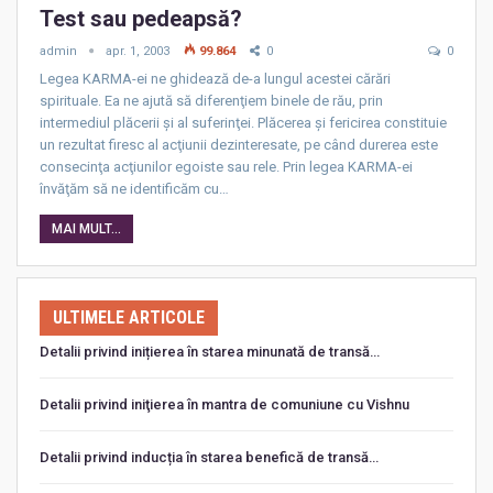
Test sau pedeapsă?
admin
apr. 1, 2003
99.864
0
0
Legea KARMA-ei ne ghidează de-a lungul acestei cărări
spirituale. Ea ne ajută să diferenţiem binele de rău, prin
intermediul plăcerii şi al suferinţei. Plăcerea şi fericirea constituie
un rezultat firesc al acţiunii dezinteresate, pe când durerea este
consecinţa acţiunilor egoiste sau rele. Prin legea KARMA-ei
învăţăm să ne identificăm cu…
MAI MULT...
ULTIMELE ARTICOLE
Detalii privind inițierea în starea minunată de transă…
Detalii privind iniţierea în mantra de comuniune cu Vishnu
Detalii privind inducția în starea benefică de transă…