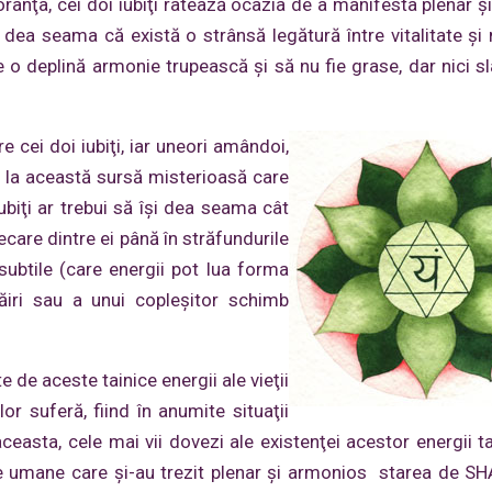
noranţa, cei doi iubiţi ratează ocazia de a manifesta plenar ş
şi dea seama că există o strânsă legătură între vitalitate şi
o deplină armonie trupească şi să nu fie grase, dar nici sla
e cei doi iubiţi, iar uneori amândoi,
d la această sursă misterioasă care
 iubiţi ar trebui să îşi dea seama cât
care dintre ei până în străfundurile
 subtile (care energii pot lua forma
trăiri sau a unui copleşitor schimb
 de aceste tainice energii ale vieţii
r suferă, fiind în anumite situaţii
ceasta, cele mai vii dovezi ale existenţei acestor energii ta
nţele umane care şi-au trezit plenar şi armonios starea de S