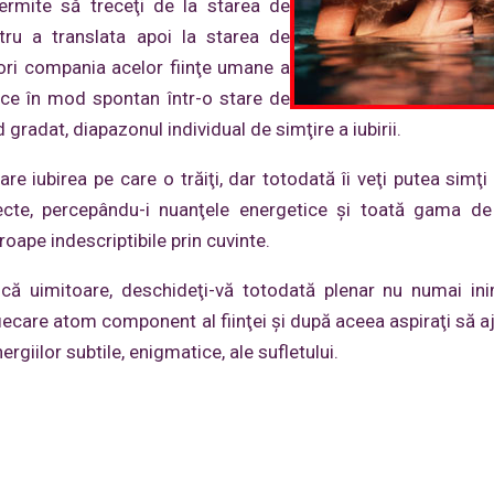
permite să treceţi de la starea de
tru a translata apoi la starea de
seori compania acelor fiinţe umane a
uce în mod spontan într-o stare de
 gradat, diapazonul individual de simţire a iubirii.
e iubirea pe care o trăiţi, dar totodată îi veţi putea simţi 
specte, percepându-i nuanţele energetice şi toată gama de
oape indescriptibile prin cuvinte.
ică uimitoare, deschideţi-vă totodată plenar nu numai ini
care atom component al fiinţei şi după aceea aspiraţi să aj
nergiilor subtile, enigmatice, ale sufletului.