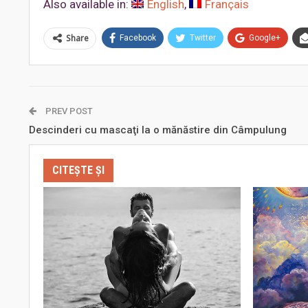
Also available in:
English
Français
Share
Facebook
Twitter
Google+
PREV POST
Descinderi cu mascaţi la o mănăstire din Câmpulung
CITEȘTE ȘI