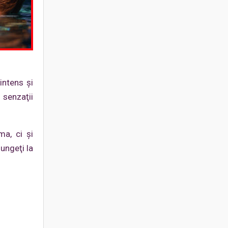
intens şi
 senzaţii
ma, ci şi
ungeţi la