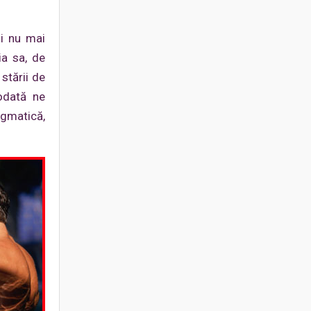
şi nu mai
ia sa, de
stării de
odată ne
igmatică,