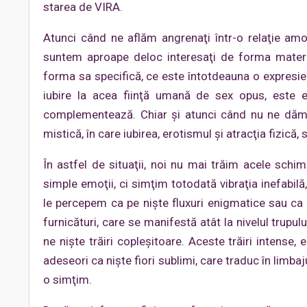
starea de VIRA.
Atunci când ne aflăm angrenaţi într-o relaţie amo
suntem aproape deloc interesaţi de forma material
forma sa specifică, ce este întotdeauna o expresie 
iubire la acea fiinţă umană de sex opus, este 
complementează. Chiar şi atunci când nu ne dăm 
mistică, în care iubirea, erotismul şi atracţia fizică,
În astfel de situaţii, noi nu mai trăim acele schim
simple emoţii, ci simţim totodată vibraţia inefabilă,
le percepem ca pe nişte fluxuri enigmatice sau ca p
furnicături, care se manifestă atât la nivelul trupului
ne nişte trăiri copleşitoare. Aceste trăiri intense,
adeseori ca nişte fiori sublimi, care traduc în limbaj
o simţim.