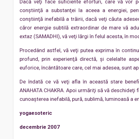
Dacă veţi face suficiente eforturi, care vă vor 
conştiinţă a substanţei la aceea a energiei, pen
conştiinţă inefabilă a trăirii, dacă veţi căuta ade
căror energie subtilă extraordinar de mare vă ad
extaz (SAMADHI), vă veţi lărgi în felul acesta, în mod
Procedând astfel, vă veţi putea exprima în continuar
profund, prin experienţă directă, şi celelalte a
euforice, încântătoare care, cel mai adesea, sunt apr
De îndată ce vă veţi afla în această stare benef
ANAHATA CHAKRA. Apoi urmăriţi să vă deschideţi fie
cunoaşterea inefabilă, pură, sublimă, luminoasă a e
yogaesoteric
decembrie 2007