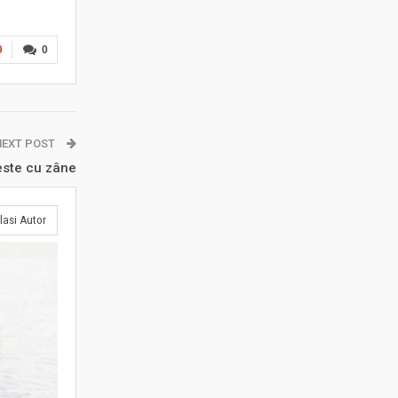
9
0
NEXT POST
ste cu zâne
lasi Autor