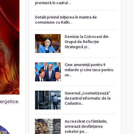
premieră în cadrul…
Detalii privind iniţierea în mantra de
comuniune cu Kalki…
Demisie la Cotroceni din
Grupul de Reflecție
Strategică și…
Cine amenință pentru 9
miliarde și cine tace pentru
un…
Guvernul „cosmetizează”
dezastrul informatic de la
ergetice.
Cadastru…
Au rezolvat cu fântânile,
urmează desființarea
sobelor pe…