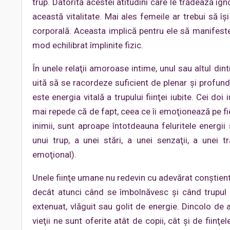
trup. Datorită acestei atitudini care le trădează ig
această vitalitate. Mai ales femeile ar trebui să î
corporală. Aceasta implică pentru ele să manifeste 
mod echilibrat împlinite fizic.
În unele relaţii amoroase intime, unul sau altul dintr
uită să se racordeze suficient de plenar şi profun
este energia vitală a trupului fiinţei iubite. Cei doi
mai repede că de fapt, ceea ce îi emoţionează pe fie
inimii, sunt aproape întotdeauna feluritele energii
unui trup, a unei stări, a unei senzaţii, a unei 
emoţional).
Unele fiinţe umane nu redevin cu adevărat conştiente
decât atunci când se îmbolnăvesc şi când trupul lo
extenuat, vlăguit sau golit de energie. Dincolo de a
vieţii ne sunt oferite atât de copii, cât şi de fii