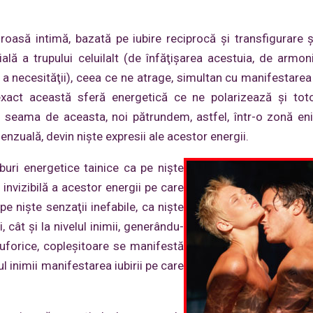
roasă intimă, bazată pe iubire reciprocă şi transfigurare 
ă a trupului celuilalt (de înfăţişarea acestuia, de armon
a necesităţii), ceea ce ne atrage, simultan cu manifestarea 
exact această sferă energetică ce ne polarizează şi tot
seama de aceasta, noi pătrundem, astfel, într-o zonă en
 senzuală, devin nişte expresii ale acestor energii.
buri energetice tainice ca pe nişte
 invizibilă a acestor energii pe care
e nişte senzaţii inefabile, ca nişte
, cât şi la nivelul inimii, generându-
 euforice, copleşitoare se manifestă
ul inimii manifestarea iubirii pe care