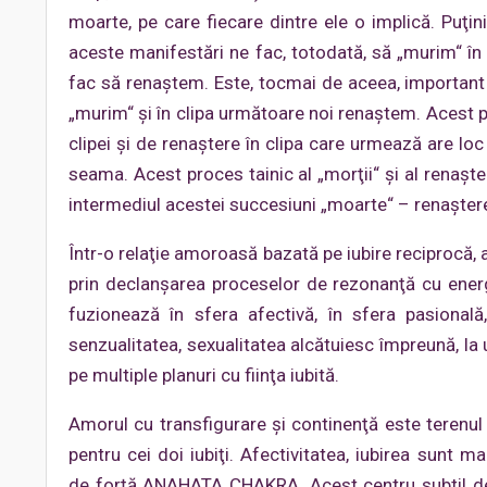
moarte, pe care fiecare dintre ele o implică. Puţin
aceste manifestări ne fac, totodată, să „murim“ în 
fac să renaştem. Este, tocmai de aceea, important s
„murim“ şi în clipa următoare noi renaştem. Acest 
clipei şi de renaştere în clipa care urmează are lo
seama. Acest proces tainic al „morţii“ şi al renaşteri
intermediul acestei succesiuni „moarte“ – renaştere
Într-o relaţie amoroasă bazată pe iubire reciprocă,
prin declanşarea proceselor de rezonanţă cu ener
fuzionează în sfera afectivă, în sfera pasională,
senzualitatea, sexualitatea alcătuiesc împreună, la
pe multiple planuri cu fiinţa iubită.
Amorul cu transfigurare şi continenţă este terenul în
pentru cei doi iubiţi. Afectivitatea, iubirea sunt m
de forţă ANAHATA CHAKRA. Acest centru subtil de