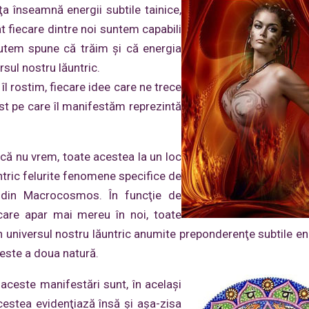
 înseamnă energii subtile tainice,
 fiecare dintre noi suntem capabili
utem spune că trăim şi că energia
ersul nostru lăuntric.
îl rostim, fiecare idee care ne trece
est pe care îl manifestăm reprezintă
.
 că nu vrem, toate acestea la un loc
untric felurite fenomene specifice de
 din Macrocosmos. În funcţie de
care apar mai mereu în noi, toate
universul nostru lăuntric anumite preponderenţe subtile en
este a doua natură.
ceste manifestări sunt, în acelaşi
cestea evidenţiază însă şi aşa-zisa