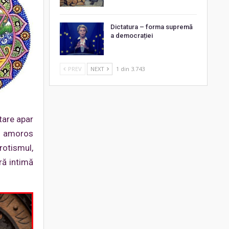
Dictatura – forma supremă
a democrației
PREV
NEXT
1 din 3.743
tare apar
ui amoros
rotismul,
ră intimă