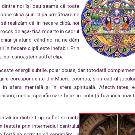
i dintre noi îşi dau seama că toate
orice clipă şi în clipa următoare ne
ă realizăm că, în fiecare clipă, noi
proces de aşa-zisă moarte în cadrul
c chiar şi atunci când noi nu ne dăm
i în fiecare clipă este inefabil. Prin
, noi cunoaştem astfel clipa.
 aceste energii subtile, polar opuse, dar totodată complemen
giile corespondente din Macro-cosmos, şi în cadrul jocul
 în sfera mentală şi în sfera spirituală. Afectivitatea, e
 unison, mediul specific care face cu putinţă fuziunea noast
tâlnirii dintre trup, suflet şi minte
anifestate prin intermediul centrului
 forţă ne permite să exprimăm, în