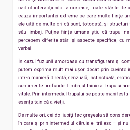
cadrul interacţiunilor amoroase, toate stările de i
cauza importanţei extreme pe care multe fiinţe u
ele uită de multe ori că sunt, totodată, şi structuri f
său limbaj. Puţine fiinţe umane ştiu că trupul n
percepem diferite stări şi aspecte specifice, cu m
verbal.
În cazul fuziunii amoroase cu transfigurare şi cont
putem exprima mult mai uşor decât prin cuvinte iub
într-o manieră directă, senzuală, instinctuală, erotic
sentimente profunde. Limbajul tainic al trupului are
vitale. Prin intermediul trupului se poate manifesta 
esenţa tainică a vieţii.
De multe ori, cei doi iubiţi fac greşeala să considere
în care şi prin intermediul căruia ei trăiesc – şi nu