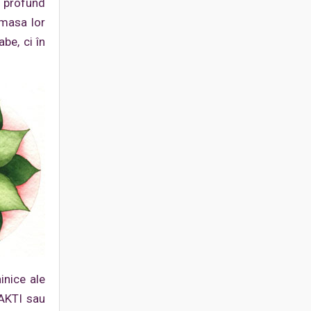
i profund
 masa lor
be, ci în
inice ale
HAKTI sau