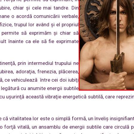
ubire, chiar şi cele mai tandre. Din
mane o acordă comunicării verbale,
izice, trupul lor având şi el propriul
e permite să exprimăm şi chiar să
ult înainte ca ele să fie exprimate
inenţă, prin intermediul trupului ne
irea, adoraţia, frenezia, plăcerea,
ă, ce vehiculează între cei doi iubiţi
 legătură cu anumite energii subtile
cu uşurinţă această vibraţie energetică subtilă, care reprezin
 că vitalitatea lor este o simplă formă, un înveliş insignifian
 o forţă vitală, un ansamblu de energii subtile care circulă p