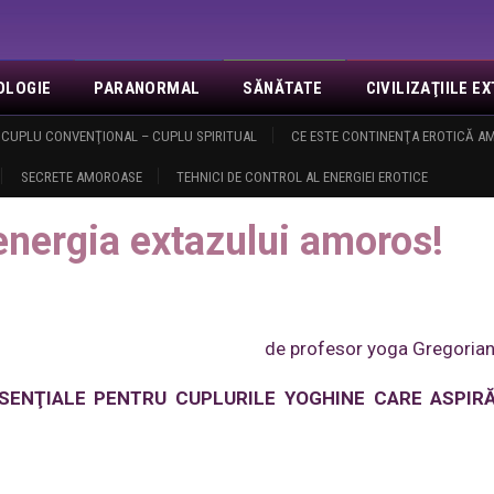
OLOGIE
PARANORMAL
SĂNĂTATE
CIVILIZAŢIILE 
NOI
CUPLU CONVENŢIONAL – CUPLU SPIRITUAL
EVENIMENTE
REVELAŢII
MISA
CE ESTE CONTINENŢA EROTICĂ 
CONTACT
LOGIN
O
SECRETE AMOROASE
TEHNICI DE CONTROL AL ENERGIEI EROTICE
tivi la energia extazului amoros!
a energia extazului amoros!
de profesor yoga Gregorian
ENŢIALE PENTRU CUPLURILE YOGHINE CARE ASPIRĂ