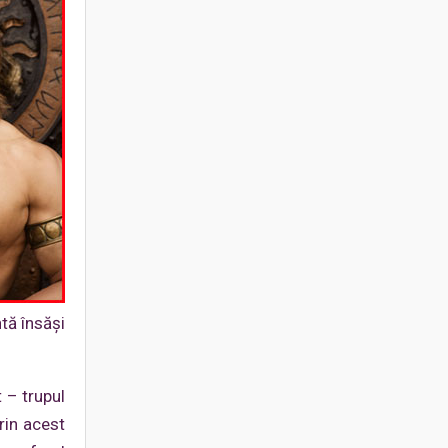
tă însăşi
t – trupul
rin acest